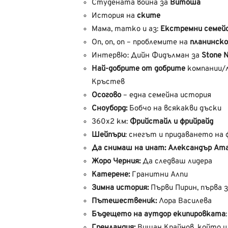
Студената война за
Витоша
История на
ските
Мама, татко и аз:
Екстремни семей
Оп, оп, оп – проблемите на
планинско
Интервю: Дийн Фидълман за
Stone 
Най-добрите от добрите
компании/л
Кръстев
Осогово
– една семейна история
Сноуборд:
Бобчо на всякакви дъски
360х2 км:
Фрийстайл и фрийрайд
Шейпъри
: снегът и придаването на
Да снимаш на инат:
Александър Ат
Жоро Черния:
Да следваш лидера
Катерене:
Гранитни Алпи
Зимна история:
Първи Пирин, първа з
Пътешественик:
Лора Василева
Бъдещето на аутдор екипировката
Гренландия:
Вишан Крайнов, който щ