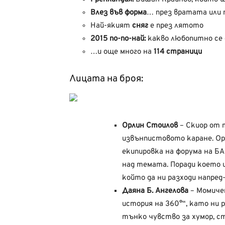
Влез във форма
… през вратата или п
Най-якият
сняг
е през лятото
2015 по-по-най:
какво любопитно се 
…и още много на
114 страници
Лицата на броя:
Орлин Стоилов
– Скиор от 
извънпистовото каране. Ор
екипировка на форума на Б
над темата. Поради което и
който да ни разходи напред
Даяна Б. Ангелова
– Момичет
история на 360°“, като ни р
тънко чувство за хумор, ст