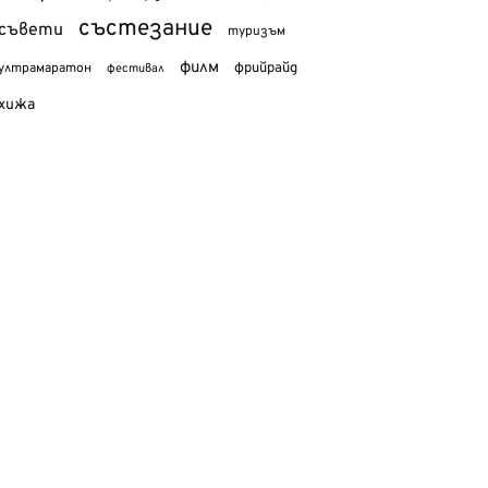
състезание
съвети
туризъм
филм
фрийрайд
ултрамаратон
фестивал
хижа