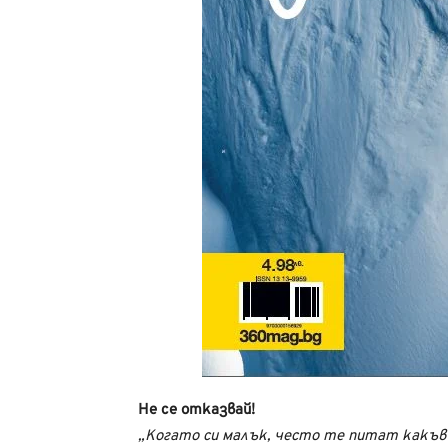
Не се отказвай!
„Когато си малък, често те питат какъв 