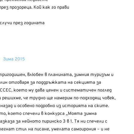
рез прозореца. Кой как го прави
случи през годината
тригодишен, влюбен в планината, зимния туризъм и
лин отговаря за поддръжката на секцията за
АССЕС, което му дава ценен и систематичен поглед
 решихме, че трудно ще намерим по-подходящ човек,
-назад и особено подробно из историята на ските.
о, което спечели в конкурса „Моята зимна
азказа за нейното пиринско 3 в 1. Тя ни спечели с
егнат стил на писане, умелата самоирония – и не