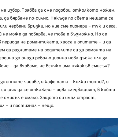
аме избор. Трябва да сме подобри, отколкото можем,
, да вярваме по-силно. Някъде по света нещата са
ли червени връзки, но ние сме пионери – тук и сега.
й не може да повярва, че това е възможно. Но се
 в периода на романтиката, хаоса и опитите – и да
рем да разчитаме на родителите си за ремонта на
година за онази революционна нова дъска или за
ече – да вярваме, че всичко има някакъв смисъл?
зсънните часове, и кафетата – колко точно?, и
 си щял да се откажеш – идва следващият, в който
 че смисъл е имало. Защото си имал страст,
чил – и постигнал – нещо.