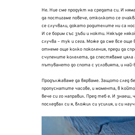
Не. Ние сме продукт на средата си. И ням
да постигаме повече, отколкото се очаква
се случвали, докато родителите ни са носи
И се борим със зъби и нокти. Някъде няко
случва – тук и сега. Може да сме все още
отнеме още колко поколения, преди да сп
счупените колелета, да спестяваме цяла 
пътуването до спота с условията, и най-в
Продължаваме да вярваме. Защото след бе
пропуснатите часове, и момента, в който
вече си го направил. Пред теб е. И знаеш,
последвал си я, вложил си усилия, и си нау