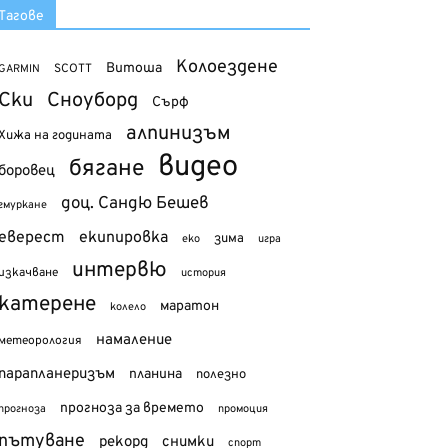
Тагове
Колоездене
Витоша
SCOTT
GARMIN
Ски
Сноуборд
Сърф
алпинизъм
Хижа на годината
видео
бягане
боровец
доц. Сандю Бешев
гмуркане
еверест
екипировка
зима
еко
игра
интервю
изкачване
история
катерене
маратон
колело
намаление
метеорология
парапланеризъм
планина
полезно
прогноза за времето
прогноза
промоция
пътуване
рекорд
снимки
спорт