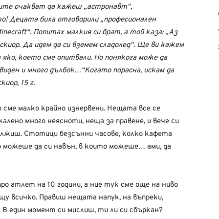
ните очакват да кажеш „астронавт“,
о! Децата биха отговорили „професионален
necraft“. Попитах малкия си брат, а той каза: „Аз
скиор. Да идем да си вземем сладолед“. Ще ви кажем
 яко, което сме опитвали. Но понякога може да
виден и много дълбок…“Когато порасна, искам да
иор, 15 г.
о сме малко крайно изнервени. Нещата все се
алено много неясноти, неща за правене, и вече си
дължиш. Стотици безсънни часове, колко кафета
о можеше да си навън, в които можеше… ами, да
о атлет на 10 години, а ние тук сме още на ниво
ещу всичко. Правиш нещата напук, на въпреки,
 В един момент си мислиш, ти ли си сбъркан?