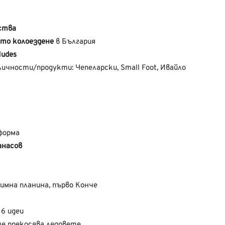
ства
то колоездене
в България
Nudes
ичности/продукти: Чепеларски, Small Foot, Ивайло
 форма
анасов
имна планина, първо Конче
: 6 идеи
е прекосява ледовете