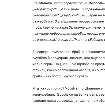
ще станеш, като пораснеш?“, а възраст
„неврохирург“… Да ви имам въображениет
скейтбордист“, „сърфист“ или „играч на Mi
съм едва на 10 г. Вероятно професионален 
това, което ни харесва, което смятаме за
получите невероятен отговор, прост, оче
съм щастлив.“ Логан ЛаПланте, свободен ск
За пореден път покрай брой на списаниет
случват в последния момент, има още прек
малко спрял. Но знаеш, че трябва да про
точно?, колко пропуснати часове, в коит
правиш каквото и да било друго?
И за какво точно? Човекът в Щатите е пр
хепи-шейпинг. Бориш се на всяка цена, ср
защото така си решил, за- щото те кефи.