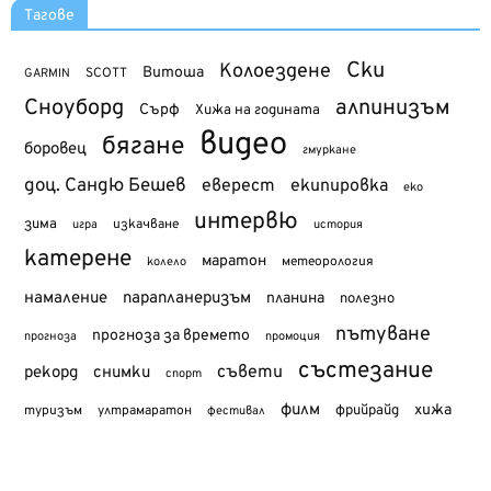
Тагове
Ски
Колоездене
Витоша
SCOTT
GARMIN
Сноуборд
алпинизъм
Сърф
Хижа на годината
видео
бягане
боровец
гмуркане
доц. Сандю Бешев
еверест
екипировка
еко
интервю
зима
изкачване
история
игра
катерене
маратон
метеорология
колело
намаление
парапланеризъм
планина
полезно
пътуване
прогноза за времето
прогноза
промоция
състезание
съвети
рекорд
снимки
спорт
филм
хижа
туризъм
фрийрайд
ултрамаратон
фестивал