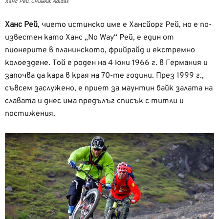
Ханс Рей. Снимка: Adidas
Ханс Рей
, чието истинско име е Хансйорг Рей, но е по-
известен като Ханс „No Way“ Рей, е един от
пионерите в планинското, фрийрайд и екстремно
колоездене. Той е роден на 4 юни 1966 г. в Германия и
започва да кара в края на 70-те години. През 1999 г.,
съвсем заслужено, е приет за маунтин байк залата на
славата и днес има предълъг списък с титли и
постижения.