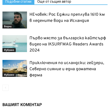
Подобни статии
Още от същия автор
НЕчовек: Рос Еджли преплува 1610 км
в ледените води на Исландия
Водни
Първо място за българско кайтсърф
видео на IKSURFMAG Readers Awards
2024
Избрано
Приключения по исландски: гейзери,
Северно сияние и една доматена
ферма
Избрано
ВАШИЯТ КОМЕНТАР