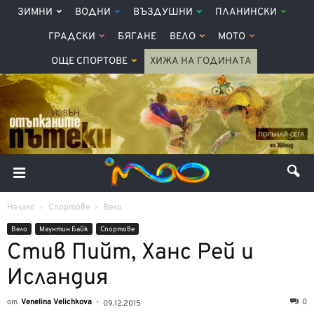
ЗИМНИ
ВОДНИ
ВЪЗДУШНИ
ПЛАНИНСКИ
ГРАДСКИ
БЯГАНЕ
ВЕЛО
МОТО
ОЩЕ СПОРТОВЕ
ХИЖА НА ГОДИНАТА
Начало
Спортове
Вело
Вело
Маунтин Байк
Спортове
Стив Пийт, Ханс Рей и
Исландия
от
Venelina Velichkova
-
0
09.12.2015