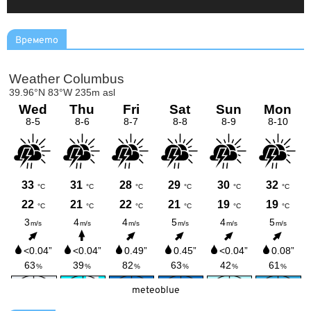
Времето
meteoblue