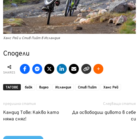
Ханс Рей и Стив Пийт в Исландия
Сподели
SHARES
ТАГОВЕ
байк
видео
Исландия
Стив Пийт
Ханс Рей
предишна статия
Следваща статия
Кандид Тове: Какво като
Да освободиш дивото в себе
няма сняг!
си