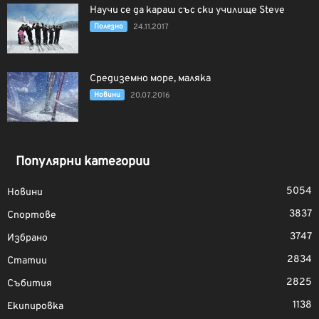
Научи се да караш със ски училище Steve
Полезно
24.11.2017
Средиземно море, маляка
Новини
20.07.2016
Популярни категории
5054
Новини
3837
Спортове
3747
Избрано
2834
Статии
2825
Събития
1138
Екипировка