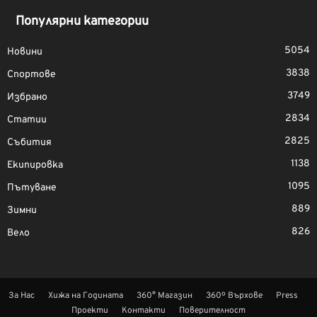
Популярни категории
5054
Новини
3838
Спортове
3749
Избрано
2834
Статии
2825
Събития
1138
Екипировка
1095
Пътуване
889
Зимни
826
Вело
За Нас
Хижа на Годината
360° Магазин
360º Върхове
Press
Проекти
Контакти
Поверителност