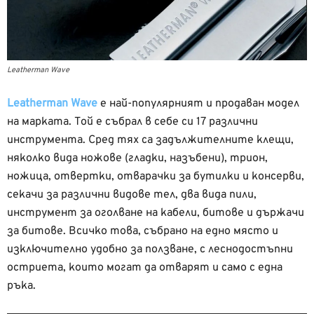
Leatherman Wave
Leatherman Wave
е най-популярният и продаван модел
на марката. Той е събрал в себе си 17 различни
инструмента. Сред тях са задължителните клещи,
няколко вида ножове (гладки, назъбени), трион,
ножица, отвертки, отварачки за бутилки и консерви,
секачи за различни видове тел, два вида пили,
инструмент за оголване на кабели, битове и държачи
за битове. Всичко това, събрано на едно място и
изключително удобно за ползване, с леснодостъпни
остриета, които могат да отварят и само с една
ръка.