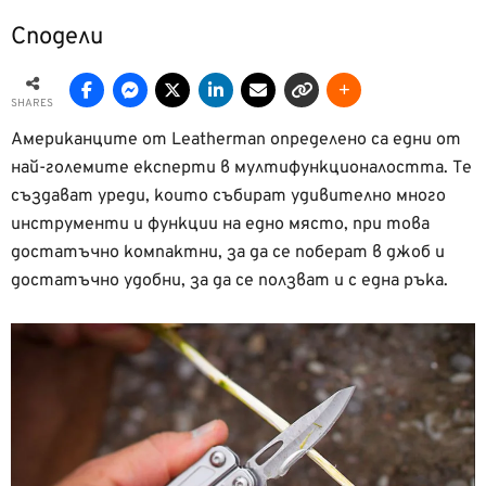
Сподели
SHARES
Американците от Leatherman определено са едни от
най-големите експерти в мултифункционалостта. Те
създават уреди, които събират удивително много
инструменти и функции на едно място, при това
достатъчно компактни, за да се поберат в джоб и
достатъчно удобни, за да се ползват и с една ръка.