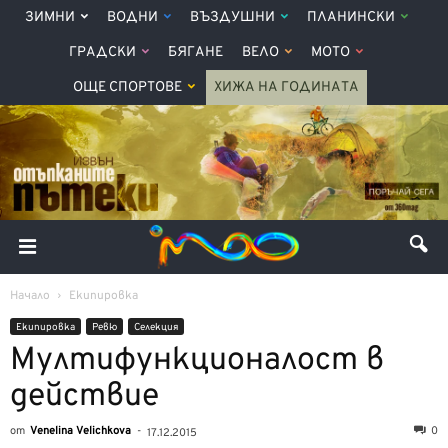
ЗИМНИ
ВОДНИ
ВЪЗДУШНИ
ПЛАНИНСКИ
ГРАДСКИ
БЯГАНЕ
ВЕЛО
МОТО
ОЩЕ СПОРТОВЕ
ХИЖА НА ГОДИНАТА
Начало
Екипировка
Екипировка
Ревю
Селекция
Мултифункционалост в
действие
от
Venelina Velichkova
-
0
17.12.2015