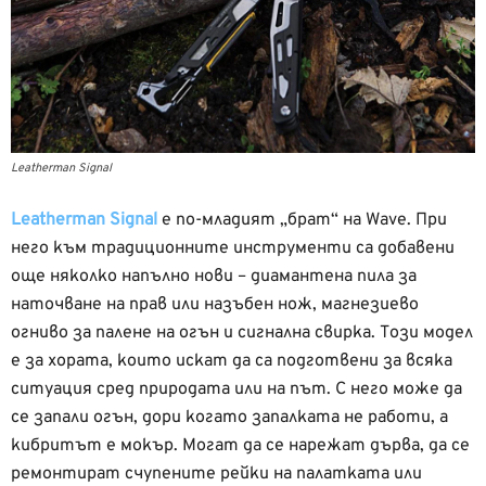
Leatherman Signal
Leatherman Signal
е по-младият „брат“ на Wave. При
него към традиционните инструменти са добавени
още няколко напълно нови – диамантена пила за
наточване на прав или назъбен нож, магнезиево
огниво за палене на огън и сигнална свирка. Този модел
е за хората, които искат да са подготвени за всяка
ситуация сред природата или на път. С него може да
се запали огън, дори когато запалката не работи, а
кибритът е мокър. Могат да се нарежат дърва, да се
ремонтират счупените рейки на палатката или