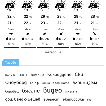
meteoblue
Тагове
Ски
Колоездене
Витоша
SCOTT
GARMIN
Сноуборд
алпинизъм
Сърф
Хижа на годината
видео
бягане
боровец
гмуркане
доц. Сандю Бешев
еверест
екипировка
еко