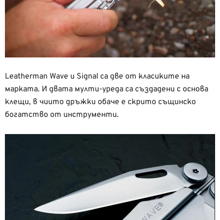
Leatherman Wave и Signal са две от класиките на
марката. И двата мулти-уреда са създадени с основа
клещи, в чиито дръжки обаче е скрито същинско
богатство от инструменти.