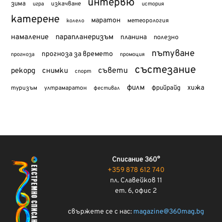
интервю
зима
изкачване
история
игра
катерене
маратон
метеорология
колело
намаление
парапланеризъм
планина
полезно
пътуване
прогноза за времето
прогноза
промоция
състезание
съвети
рекорд
снимки
спорт
филм
хижа
туризъм
фрийрайд
ултрамаратон
фестивал
Списание 360°
+359 878 612 740
пл. Славейков 11
ет. 6, офис 2
свържете се с нас:
magazine@360mag.bg