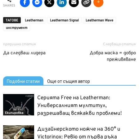
SHARES
ТАГОВЕ
Leatherman
Leatherman Signal
Leatherman Wave
инструмент
предишна статия
Следваща статия
Да следваш лидера
Добра маска = добро
преживяване
Подобни статии
Още от същия автор
Серията Free на Leatherman:
Универсалният мултитул,
разрешаващ всякакви проблеми!
Екипировка
Дизайнерското ножче на 360° и
Victorinox: Ревю от първа ръка