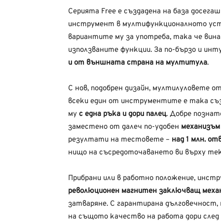
Серията Free е създадена на база досега
инструмент в мултифункционалното уст
вариантите му за употреба, така че вина
използваните функции. За по-бързо и инт
и от външната страна на мултитула
.
С нов, подобрен дизайн, мултилуловете о
всеки един от инструментите е така съз
му
с една ръка и дори палец
. Добре познат
заместено от далеч по-удобен
механизъм
резултати на тестовете –
над 1 млн. от
нищо на съсредоточаването ви върху те
Прибрани или в работно положение, инс
революционен магнитен заключващ меха
затваряне. С гарантирана дълговечност,
на същото качество на работа дори след 