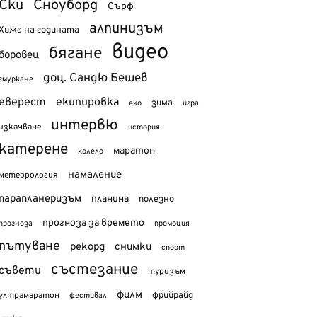
Ски
Сноуборд
Сърф
алпинизъм
Хижа на годината
видео
бягане
боровец
доц. Сандю Бешев
гмуркане
еверест
екипировка
зима
еко
игра
интервю
изкачване
история
катерене
маратон
колело
намаление
метеорология
парапланеризъм
планина
полезно
прогноза за времето
прогноза
промоция
пътуване
рекорд
снимки
спорт
състезание
съвети
туризъм
филм
фрийрайд
ултрамаратон
фестивал