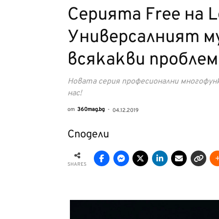
Серията Free на L
Универсалният м
всякакви проблем
Новата серия професионални многофунк
нас!
от
360mag.bg
-
04.12.2019
Сподели
SHARES