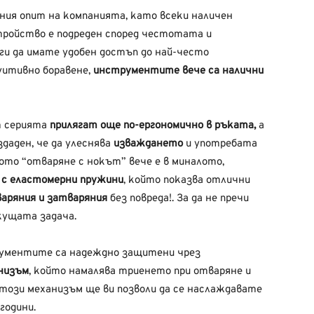
шния опит на компанията, като всеки наличен
ройство е подреден според честотата и
ги да имате удобен достъп до най-често
уитивно боравене,
инструментите вече са налични
т серията
прилягат още по-ергономично в ръката,
а
даден, че да улеснява
изваждането
и употребата
ото “отваряне с нокът” вече е в миналото,
 с еластомерни пружини
, който показва отлични
варяния и затваряния
без повреда!. За да не пречи
кущата задача.
трументите са надеждно защитени чрез
низъм
, който намалява триенето при отваряне и
 този механизъм ще ви позволи да се наслаждавате
години.