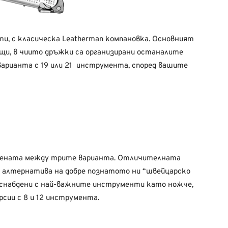
ти, с класическа Leatherman компановка. Основният
щи, в чиито дръжки са организирани останалите
варианта с 19 или 21 инструмента, според вашите
тената между трите варианта. Отличителната
а алтернатива на добре познатото ни “швейцарско
 снабдени с най-важните инструменти като ножче,
сии с 8 и 12 инструмента.