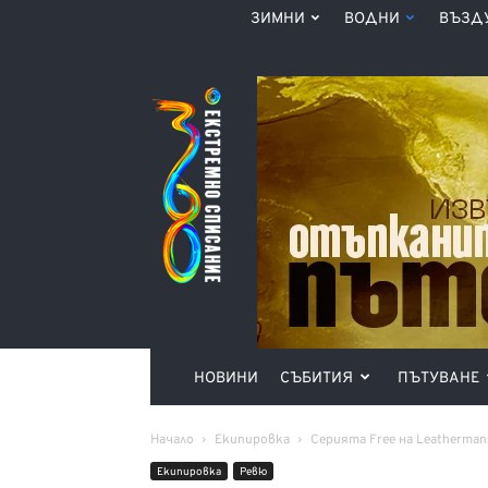
ЗИМНИ
ВОДНИ
ВЪЗД
Списание
360°
НОВИНИ
СЪБИТИЯ
ПЪТУВАНЕ
Начало
Екипировка
Серията Free на Leatherma
Екипировка
Ревю