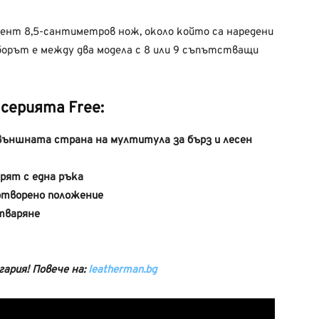
ент 8,5-сантиметров нож, около който са наредени
орът е между два модела с 8 или 9 съпътстващи
серията Free:
 външната страна
на мултитула
за
бърз и лесен
рят с една ръка
отворено положение
тваряне
гария! Повече на:
leatherman.bg