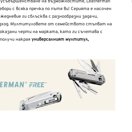
 и усъвършенстване на възможностите, Leatherman
ебори с всяка пречка по пътя ви! Серията е насочен
жедневие ги сблъсква с разнообразни задачи,
одход. Мултитуловете от семейството стъпват на
оказани черти на марката, като ги съчетава с
 получи накрая
универсалният мултитул,