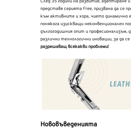
След 35 години на развитие, адаптиране
представя серията Free, призвана да се пр
към активните и хора, чието динамично е
понякога изискващи неконвенционален п
дългогодишния опит и професионализъм, д
различни технологични иновации, за да се
разрешаващ всякакви проблеми!
Нововъведенията