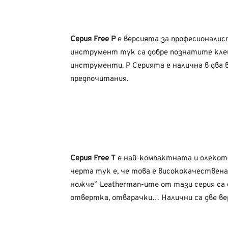
Серия Free P
е версията за професионалис
инструмент тук са добре познатите кле
инструменти. P Серията е налична в два 
предпочитания.
Серия Free T
е най-компактната и олеко
черта тук е, че това е висококачествен
ножче” Leatherman-ите от тази серия са
отвертка, отварачки… Налични са две вер