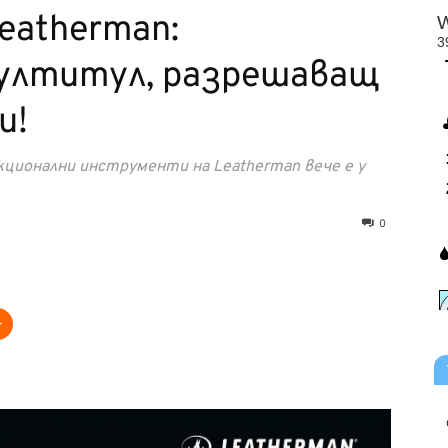
eatherman:
ултитул, разрешаващ
и!
ционални инструменти на Leatherman вече е у
0