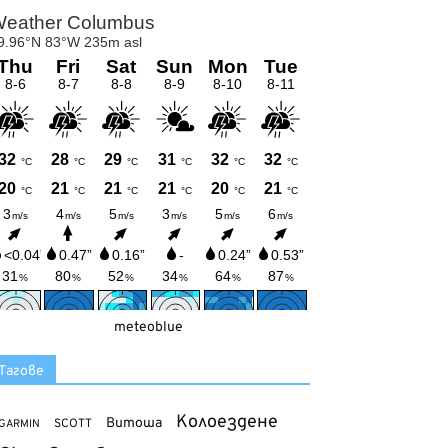
meteoblue
Тагове
Колоездене
Витоша
SCOTT
GARMIN