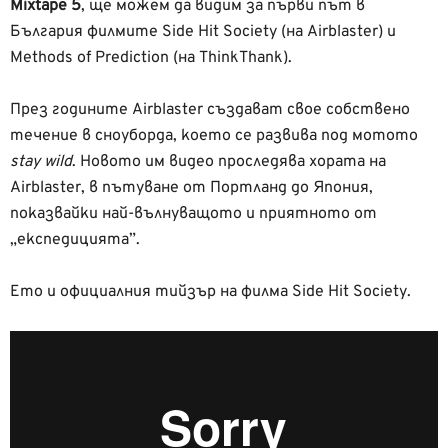
Mixtape 5
, ще можем да видим за първи път в
България филмите Side Hit Society (на Airblaster) и
Methods of Prediction (на ThinkThank).
През годините Airblaster създават свое собствено
течение в сноуборда, което се развива под мотото
stay wild
. Новото им видео проследява хората на
Airblaster, в пътуване от Портланд до Япония,
показвайки най-вълнуващото и приятното от
„експедицията”.
Ето и официалния тийзър на филма Side Hit Society.