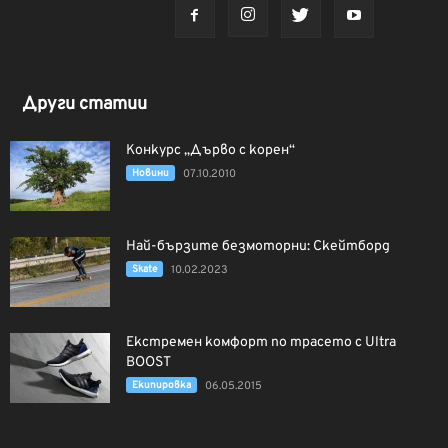
Други статии
Конкурс „Дърво с корен“
Новини
07.10.2010
Най-бързите безмоторни: Скейтборд
Skate
10.02.2023
Екстремен комфорт по трасето с Ultra
BOOST
Екипировка
06.05.2015