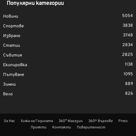
Популярни категории
5054
Новини
3838
Спортове
3748
Избрано
2834
Статии
2825
Събития
1138
Екипировка
1095
Пътуване
889
Зимни
826
Вело
За Нас
Хижа на Годината
360° Магазин
360º Върхове
Press
Проекти
Контакти
Поверителност