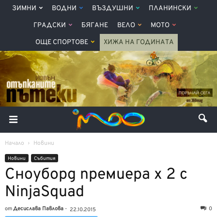
ЗИМНИ
ВОДНИ
ВЪЗДУШНИ
ПЛАНИНСКИ
ГРАДСКИ
БЯГАНЕ
ВЕЛО
МОТО
ОЩЕ СПОРТОВЕ
ХИЖА НА ГОДИНАТА
Начало
Новини
Новини
Събития
Сноуборд премиера х 2 с
NinjaSquad
от
Десислава Павлова
-
0
22.10.2015