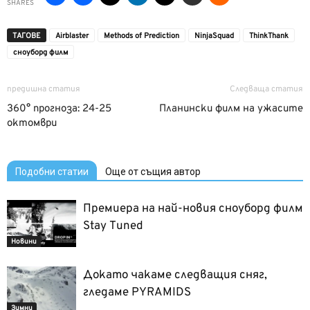
SHARES
ТАГОВЕ
Airblaster
Methods of Prediction
NinjaSquad
ThinkThank
сноуборд филм
предишна статия
Следваща статия
360° прогноза: 24-25
Планински филм на ужасите
октомври
Подобни статии
Още от същия автор
Премиера на най-новия сноуборд филм
Stay Tuned
Новини
Докато чакаме следващия сняг,
гледаме PYRAMIDS
Зимни