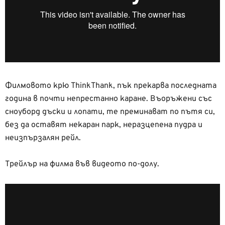
Филмовото крю ThinkThank, пък прекарва последната
година в почти непрестанно каране. Въоръжени със
сноуборд дъски и лопати, те преминават по пътя си,
без да оставят некаран парк, неразцепена пудра и
неизпързалян рейл.
Трейлър на филма във видеото по-долу.