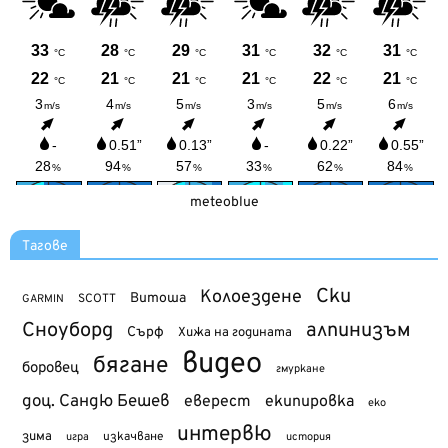
meteoblue
Тагове
Ски
Колоездене
Витоша
SCOTT
GARMIN
Сноуборд
алпинизъм
Сърф
Хижа на годината
видео
бягане
боровец
гмуркане
доц. Сандю Бешев
еверест
екипировка
еко
интервю
зима
изкачване
история
игра