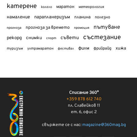
катерене
маратон
метеорология
колело
намаление
парапланеризъм
планина
полезно
пътуване
прогноза за времето
прогноза
промоция
състезание
съвети
рекорд
снимки
спорт
филм
хижа
туризъм
фрийрайд
ултрамаратон
фестивал
Списание 360°
+359 878 612 740
пл. Славейков 11
ет. 6, офис 2
свържете се с нас:
magazine@360mag.bg