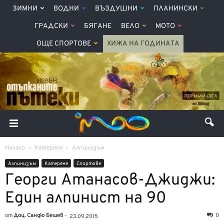
ЗИМНИ
ВОДНИ
ВЪЗДУШНИ
ПЛАНИНСКИ
ГРАДСКИ
БЯГАНЕ
ВЕЛО
МОТО
ОЩЕ СПОРТОВЕ
ХИЖА НА ГОДИНАТА
Начало
Катерене
Алпинизъм
Алпинизъм
Катерене
Спортове
Георги Атанасов-Джиджи:
Един алпинист на 90
от
Доц. Сандю Бешев
-
0
23.09.2015