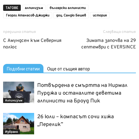
ТАГОВЕ
алпинизъм
български алпинисти
Георги Атанасов-Джиджи
доц. Сандю Бешев
история
предишна статия
Следваща статия
С Амундсен към Северния
Зимата започва на 29
полюс
септември с EVERSINCE
Подобни статии
Още от същия автор
Потвърдена е смъртта на Нирмал
Пурджа и останалите деветима
алпинисти на Броуд Пик
Алпинизъм
26 юли – компасът сочи хижа
„Перелик”
Избрано