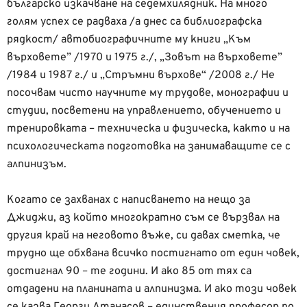
българско изкачване на седемхилядник. На много
голям успех се радваха /а днес са библиографска
рядкост/ автобиографичните му книги „Към
върховете” /1970 и 1975 г./, „Зовът на върховете”
/1984 и 1987 г./ и „Стръмни върхове“ /2008 г./ Не
посочвам чисто научните му трудове, монографии и
студии, посветени на управлението, обучението и
тренировката – техническа и физическа, както и на
психологическата подготовка на занимаващите се с
алпинизъм.
Когато се захванах с написването на нещо за
Джиджи, аз който многократно съм се вързвал на
другия край на неговото въже, си давах сметка, че
трудно ще обхвана всичко постигнато от един човек,
достигнал 90 – те години. И ако 85 от тях са
отдадени на планината и алпинизма. И ако този човек
се казва Георги Атанасов – единствения професор по