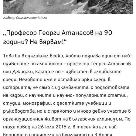
Кавказ. Снимка: mountain.ru
„Професор Георги Атанасов на 90
години? Не вярвам!“
Това би възкликнал всеки, който познава един от най-
изявените ни алпинисти – професор Георги Атанасов
или Джиджи, както е по – известен в алпийските
среди. Неговото име е оставило ярки следи в
историята, не само с изкачванията, с подготовката
на кадри, с научните и научно- популярните статии,
студии, монографии, с десетките учебници и
ръководства, но и с прякото и много дейно участие в
организационния живот на българския алпинизъм. По
този повод на 26 юли 2015 г. в тесен кръг с най-
верните си приятели на бунгалото си в Арапя