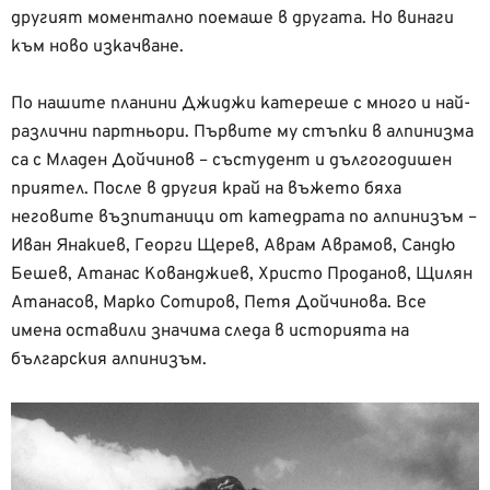
другият моментално поемаше в другата. Но винаги
към ново изкачване.
По нашите планини Джиджи катереше с много и най-
различни партньори. Първите му стъпки в алпинизма
са с Младен Дойчинов – състудент и дългогодишен
приятел. После в другия край на въжето бяха
неговите възпитаници от катедрата по алпинизъм –
Иван Янакиев, Георги Щерев, Аврам Аврамов, Сандю
Бешев, Атанас Кованджиев, Христо Проданов, Щилян
Атанасов, Марко Сотиров, Петя Дойчинова. Все
имена оставили значима следа в историята на
българския алпинизъм.