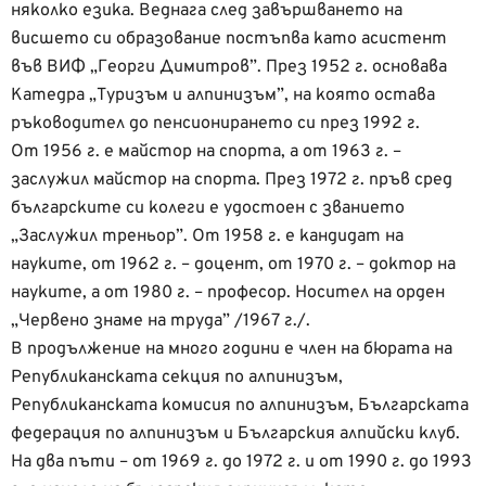
няколко езика. Веднага след завършването на
висшето си образование постъпва като асистент
във ВИФ „Георги Димитров”. През 1952 г. основава
Катедра „Туризъм и алпинизъм”, на която остава
ръководител до пенсионирането си през 1992 г.
От 1956 г. е майстор на спорта, а от 1963 г. –
заслужил майстор на спорта. През 1972 г. пръв сред
българските си колеги е удостоен с званието
„Заслужил треньор”. От 1958 г. е кандидат на
науките, от 1962 г. – доцент, от 1970 г. – доктор на
науките, а от 1980 г. – професор. Носител на орден
„Червено знаме на труда” /1967 г./.
В продължение на много години е член на бюрата на
Републиканската секция по алпинизъм,
Републиканската комисия по алпинизъм, Българската
федерация по алпинизъм и Българския алпийски клуб.
На два пъти – от 1969 г. до 1972 г. и от 1990 г. до 1993