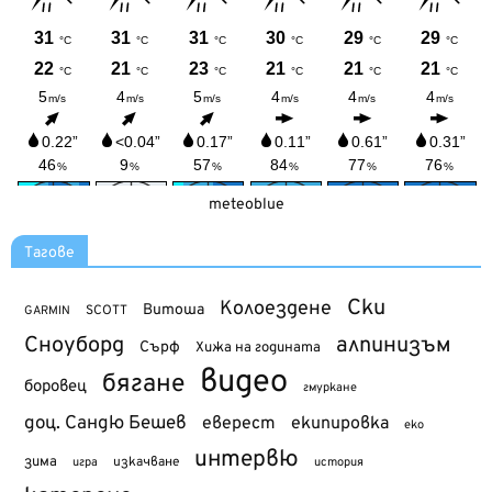
meteoblue
Тагове
Ски
Колоездене
Витоша
SCOTT
GARMIN
Сноуборд
алпинизъм
Сърф
Хижа на годината
видео
бягане
боровец
гмуркане
доц. Сандю Бешев
еверест
екипировка
еко
интервю
зима
изкачване
история
игра