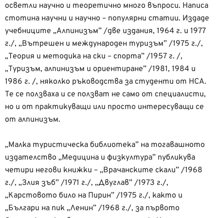
осветли научно и теоретично много въпроси. Написа
стотина научни и научно – популярни статии. Издаде
учебниците „Алпинизъм” /две издания, 1964 г. и 1977
г./, „Вътрешен и международен туризъм” /1975 г./,
„Теория и методика на ски – спорта” /1957 г. /,
„Туризъм, алпинизъм и ориентиране” /1981, 1984 и
1986 г. /, няколко ръководства за студенти от НСА.
Те се ползваха и се ползват не само от специалисти,
но и от практикуващи или просто интересуващи се
от алпинизъм.
„Малка туристическа библиотека” на тогавашното
издателство „Медицина и физкултура” публикува
четири негови книжки – „Врачанските скали” /1968
г./, „Злия зъб” /1971 г./, „Двуглав” /1973 г./,
„Карстовото било на Пирин” /1975 г./, както и
„Българи на пик „Ленин” /1968 г./, за първото