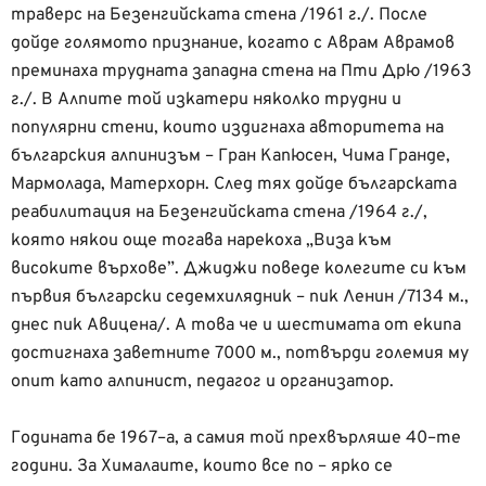
траверс на Безенгийската стена /1961 г./. После
дойде голямото признание, когато с Аврам Аврамов
преминаха трудната западна стена на Пти Дрю /1963
г./. В Алпите той изкатери няколко трудни и
популярни стени, които издигнаха авторитета на
българския алпинизъм – Гран Капюсен, Чима Гранде,
Мармолада, Матерхорн. След тях дойде българската
реабилитация на Безенгийската стена /1964 г./,
която някои още тогава нарекоха „Виза към
високите върхове”. Джиджи поведе колегите си към
първия български седемхилядник – пик Ленин /7134 м.,
днес пик Авицена/. А това че и шестимата от екипа
достигнаха заветните 7000 м., потвърди големия му
опит като алпинист, педагог и организатор.
Годината бе 1967–а, а самия той прехвърляше 40–те
години. За Хималаите, които все по – ярко се