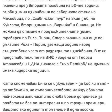
планини през втората половина на 50-те години:
първи зимни изкачвания по северната стена на
Мальовица, по „Славянския тур” на Злия зъб, на
Куклата, втори зимни на „Варника” и Синаница. Не
можем да отминем продължителните зимни
траверси по Рила, Пирин, Стара планина или още по-
дългите Рила – Пирин, заемащи години наред
съществена част от разрядните изисквания. В тях
представителите на ВИФ /водени от Георги
Атанасов/ и ЦДНА /начело с Енчо Петков/ неизменно
имаха лидерска позиция.
Като споменавам Енчо се изкушавам – за кой ли път! –
да отбележа, че съперничеството между двамата
най-големи алпинисти по онова време допринесе за
появата на все по-интересни и по-трудни премиери.
Защото ако единият тръгнеше в една посока,