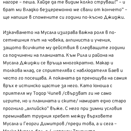
нагоре – пеша. Хайде да те видим колко струваш!” – и
брат ми Владко безцеремонно ме свали от кончето” –
ще напише в спомените си години по-късно Джиджи.
Изкачването на Мусала изиграва важна роля в по-
сетнешния път на човека, алпиниста и учения,
защото всичките му действия в следващите години
са подчинени на планината. Към Рила и района на
Мусала Джиджи се връща многократно. Макар и
толкова млад, се сприятелява с наблюдателя Баев и
често го посещава. А поканата да пренощува на самия
връх е истинско щастие за него. Като юноша с
приятеля му Тодор Чипев /свързват ги не само
игрите, но и планината и ските/ намират едно старо
прогнило „алпийско” въже. С него при зимни условия
преминават трудния хребет между върховете
Мусала и Георги Димитров /преди това, а и сега –