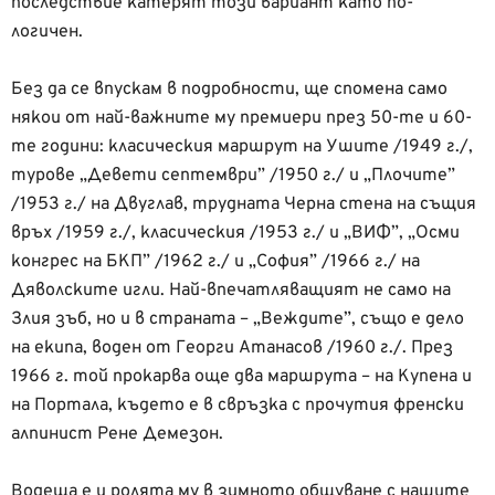
последствие катерят този вариант като по-
логичен.
Без да се впускам в подробности, ще спомена само
някои от най-важните му премиери през 50-те и 60-
те години: класическия маршрут на Ушите /1949 г./,
турове „Девети септември” /1950 г./ и „Плочите”
/1953 г./ на Двуглав, трудната Черна стена на същия
връх /1959 г./, класическия /1953 г./ и „ВИФ”, „Осми
конгрес на БКП” /1962 г./ и „София” /1966 г./ на
Дяволските игли. Най-впечатляващият не само на
Злия зъб, но и в страната – „Веждите”, също е дело
на екипа, воден от Георги Атанасов /1960 г./. През
1966 г. той прокарва още два маршрута – на Купена и
на Портала, където е в свръзка с прочутия френски
алпинист Рене Демезон.
Водеща е и ролята му в зимното общуване с нашите