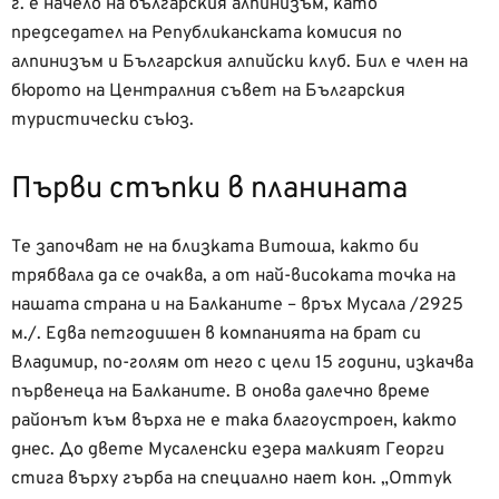
г. е начело на българския алпинизъм, като
председател на Републиканската комисия по
алпинизъм и Българския алпийски клуб. Бил е член на
бюрото на Централния съвет на Българския
туристически съюз.
Първи стъпки в планината
Те започват не на близката Витоша, както би
трябвала да се очаква, а от най-високата точка на
нашата страна и на Балканите – връх Мусала /2925
м./. Едва петгодишен в компанията на брат си
Владимир, по-голям от него с цели 15 години, изкачва
първенеца на Балканите. В онова далечно време
районът към върха не е така благоустроен, както
днес. До двете Мусаленски езера малкият Георги
стига върху гърба на специално нает кон. „Оттук