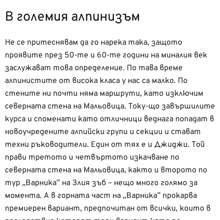
В големия алпинизъм
Не се притеснявам да го нарека така, защото
проявите през 50-те и 60-те години на миналия век
заслужават това определение. По тава време
алпинистите от висока класа у нас са малко. По
стените ни почти няма маршрути, като изключим
северната стена на Мальовица. Току-що завършилите
курса и споменати като отличници веднага попадат в
новоучредените алпийски групи и секции и стават
техни ръководители. Един от тях е и Джиджи. Той
прави третото и четвъртото изкачване по
северната стена на Мальовица, както и второто по
тур „Варника” на Злия зъб – нещо много голямо за
момента. А в горната част на „Варника” прокарва
премиерен вариант, предпочитан от всички, които в