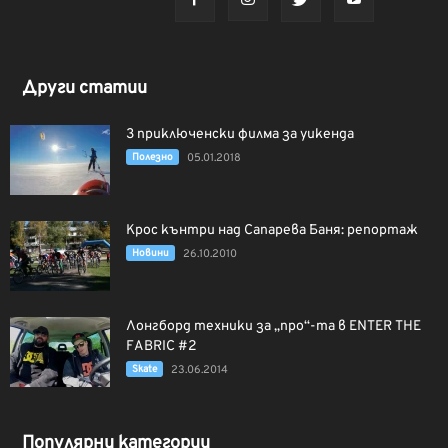
Други статии
3 приключенски филма за уикенда
Полезно
05.01.2018
Крос кънтри над Сапарева Баня: репортаж
Новини
26.10.2010
Лонгборд техники за „про“-та в ENTER THE
FABRIC #2
Skate
23.06.2014
Популярни категории