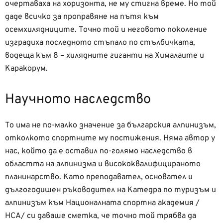
очертаваха на хоризонта, не му стигна време. Но той
даде всичко за проправяне на пътя към
осемхилядниците. Точно той и неговото поколение
изградиха последното стъпало по стълбичката,
водеща към 8 – хилядните гиганти на Хималаите и
Каракорум.
Научното наследство
То има не по-малко значение за българския алпинизъм,
отколкото спортните му постижения. Няма автор у
нас, който да е оставил по-голямо наследство в
областта на алпинизма и висококвалифицираното
планинарство. Като преподавател, основател и
дългогодишен ръководител на Катедра по туризъм и
алпинизъм към Националната спортна академия /
НСА/ си даваше сметка, че точно той трябва да