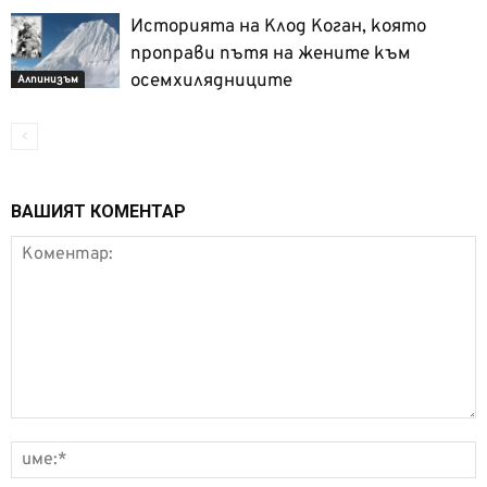
Историята на Клод Коган, която
проправи пътя на жените към
осемхилядниците
Алпинизъм
ВАШИЯТ КОМЕНТАР