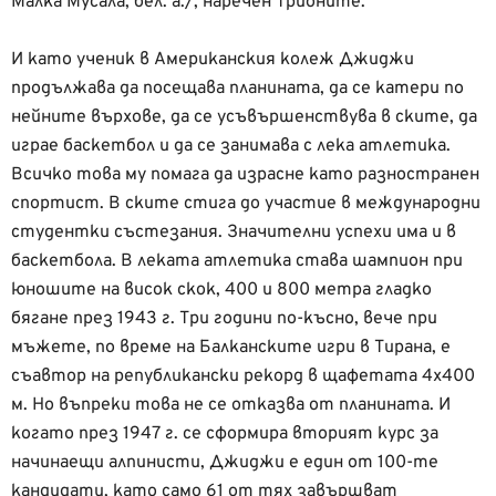
Малка Мусала, бел. а./, наречен Трионите.
И като ученик в Американския колеж Джиджи
продължава да посещава планината, да се катери по
нейните върхове, да се усъвършенствува в ските, да
играе баскетбол и да се занимава с лека атлетика.
Всичко това му помага да израсне като разностранен
спортист. В ските стига до участие в международни
студентки състезания. Значителни успехи има и в
баскетбола. В леката атлетика става шампион при
юношите на висок скок, 400 и 800 метра гладко
бягане през 1943 г. Три години по-късно, вече при
мъжете, по време на Балканските игри в Тирана, е
съавтор на републикански рекорд в щафетата 4х400
м. Но въпреки това не се отказва от планината. И
когато през 1947 г. се сформира вторият курс за
начинаещи алпинисти, Джиджи е един от 100-те
кандидати, като само 61 от тях завършват