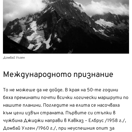
Домбай Улген
Международното признание
То не можеше да не дойде. В края на 50-те години
бяха преминати почти всички логически маршрути по
нашите планини. Погледите на елита се насочваха
към цели извън страната. Първите си стъпки в
чужбина Джиджи направи в Кавказ – Елбрус /1958 г./,
Домбай Улген /1960 г./, при неуспешния опит за