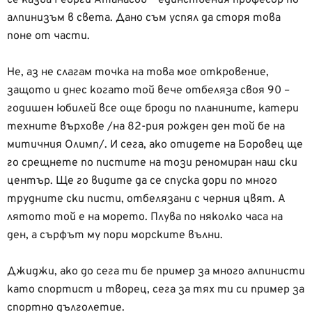
алпинизъм в света. Дано съм успял да сторя това
поне от части.
Не, аз не слагам точка на това мое откровение,
защото и днес когато той вече отбеляза своя 90 –
годишен юбилей все още броди по планините, катери
техните върхове /на 82-рия рожден ден той бе на
митичния Олимп/. И сега, ако отидете на Боровец ще
го срещнете по пистите на този реномиран наш ски
център. Ще го видите да се спуска дори по много
трудните ски писти, отбелязани с черния цвят. А
лятото той е на морето. Плува по няколко часа на
ден, а сърфът му пори морските вълни.
Джиджи, ако до сега ти бе пример за много алпинисти
като спортист и творец, сега за тях ти си пример за
спортно дълголетие.