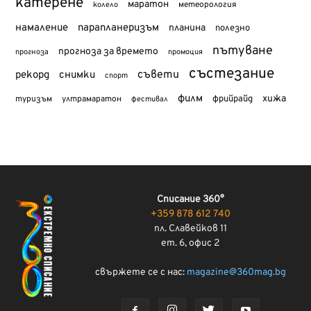
катерене
маратон
метеорология
колело
намаление
парапланеризъм
планина
полезно
пътуване
прогноза за времето
прогноза
промоция
състезание
съвети
рекорд
снимки
спорт
филм
хижа
туризъм
фрийрайд
ултрамаратон
фестивал
Списание 360°
+359 878 612 740
пл. Славейков 11
ет. 6, офис 2
свържете се с нас:
magazine@360mag.bg