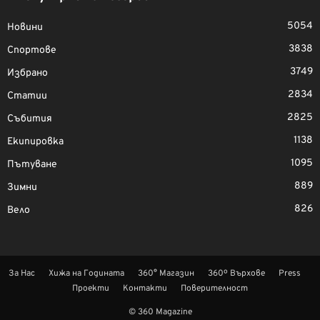
5054
Новини
3838
Спортове
3749
Избрано
2834
Статии
2825
Събития
1138
Екипировка
1095
Пътуване
889
Зимни
826
Вело
За Нас
Хижа на Годината
360° Магазин
360º Върхове
Press
Проекти
Контакти
Поверителност
© 360 Magazine