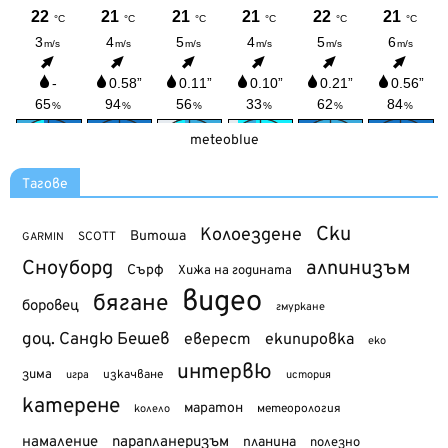
meteoblue
Тагове
Ски
Колоездене
Витоша
SCOTT
GARMIN
Сноуборд
алпинизъм
Сърф
Хижа на годината
видео
бягане
боровец
гмуркане
доц. Сандю Бешев
еверест
екипировка
еко
интервю
зима
изкачване
история
игра
катерене
маратон
метеорология
колело
намаление
парапланеризъм
планина
полезно