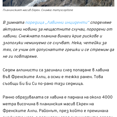
Планинският масив Екрен. Снимка: mamyscopitone
В зимната
поредица „Лавинни инциденти“
споделяме
актуални новини за нещастните случаи, породени от
лавини. Снежната планина винаги крие рискове и
злополуки неминуемо се случват. Нека, четейки за
тях, се учим от допуснатите грешки и се стремим да
не ги повтаряме.
Седем алпинисти са загинали след попадане в лавина
във Френските Алпи, а осми е тежко ранен. Това
съобщи Би Би Си по-рано тази седмица.
Ранно образувалата се лавина е паднала на около 4000
метра височина в планинския масив Екрен на
Френските Алпи. Районът, през който е преминала