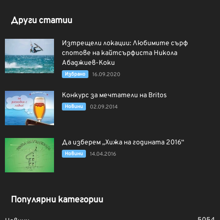
Други статии
Изтрещели локации: Любимите сърф
спотове на кайтсърфиста Никола
Абаджиев-Коки
Избрано
16.09.2020
Конкурс за мечтатели на Britos
Новини
02.09.2014
Да изберем „Хижа на годината 2016“
Новини
14.04.2016
Популярни категории