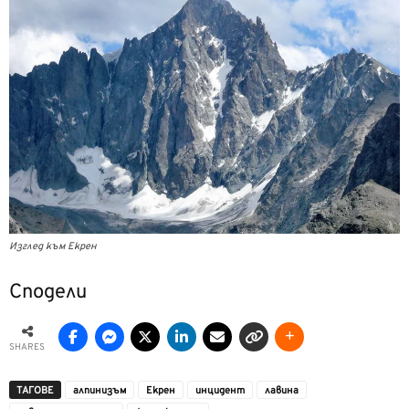
Изглед към Екрен
Сподели
SHARES
ТАГОВЕ
алпинизъм
Екрен
инцидент
лавина