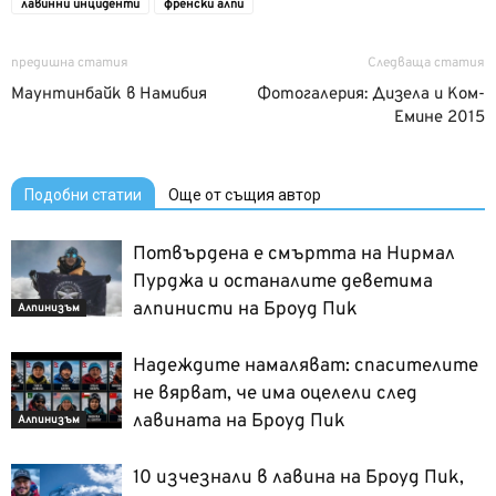
лавинни инциденти
френски алпи
предишна статия
Следваща статия
Маунтинбайк в Намибия
Фотогалерия: Дизела и Ком-
Емине 2015
Подобни статии
Още от същия автор
Потвърдена е смъртта на Нирмал
Пурджа и останалите деветима
алпинисти на Броуд Пик
Алпинизъм
Надеждите намаляват: спасителите
не вярват, че има оцелели след
лавината на Броуд Пик
Алпинизъм
10 изчезнали в лавина на Броуд Пик,