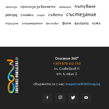
пътуване
прогноза за времето
прогноза
промоция
състезание
съвети
рекорд
снимки
спорт
филм
хижа
туризъм
фрийрайд
ултрамаратон
фестивал
Списание 360°
+359 878 612 740
пл. Славейков 11
ет. 6, офис 2
свържете се с нас:
magazine@360mag.bg