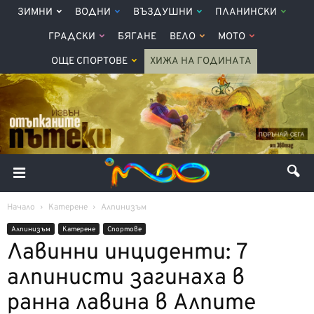
ЗИМНИ
ВОДНИ
ВЪЗДУШНИ
ПЛАНИНСКИ
ГРАДСКИ
БЯГАНЕ
ВЕЛО
МОТО
ОЩЕ СПОРТОВЕ
ХИЖА НА ГОДИНАТА
Начало
Катерене
Алпинизъм
Алпинизъм
Катерене
Спортове
Лавинни инциденти: 7
алпинисти загинаха в
ранна лавина в Алпите