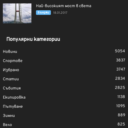
Най-високият мост в света
Бънджи
18.01.2017
Популярни категории
5054
Новини
3837
Спортове
3747
Избрано
2834
Статии
2825
Събития
1138
Екипировка
1095
Пътуване
889
Зимни
825
Вело