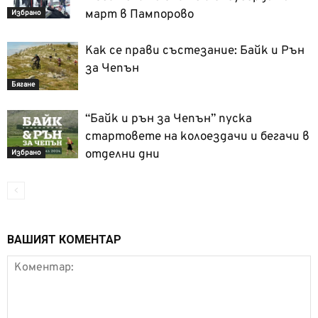
март в Пампорово
Избрано
Как се прави състезание: Байк и Рън
за Чепън
Бягане
“Байк и рън за Чепън” пуска
стартовете на колоездачи и бегачи в
отделни дни
Избрано
ВАШИЯТ КОМЕНТАР