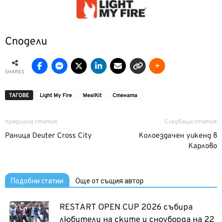
Сподели
SHARES
ТАГОВЕ
Light My Fire
MealKit
Стената
предишна статия
Следваща статия
Раница Deuter Cross City
Колоездачен уикенд в
Карлово
Подобни статии
Още от същия автор
RESTART OPEN CUP 2026 събира
любители на ските и сноуборда на 22