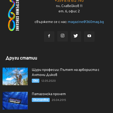
+359 878 612 740
пл. Славейков 11
ет. 6, офис 2
свържете се с нас:
magazine@360mag.bg
Други статии
Щури професии: Пътят на арбориста с
Антони Диков
Еко
12.05.2020
Патагонска пролет
Екипировка
20.04.2015