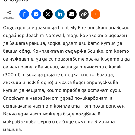
SHARES
Създаден специално за Light My Fire от скандинавския
дизайнер Joachim Nordwall, този комплект е идеален
за вашата раница, лодка, излет или като кутия за
вашия обяд. Комплектът съдържа всичко, от което
се нуждаете, за да си приготвите храна, където и да
се намирате: две чинии, чаша за течности с капак
(300ml), дъска за рязане с цедка, спорк (вилица,
лъжица и нож в едно) и малка водонепропусклива
кутия за нещата, които трябва да останат сухи.
Споркът е направен от здрав поликарбонат, а
останалата част от комплекта – от полипропилен.
Всяка една част може да бъде ползвана в
микровълнова фурна и да бъде измита в миялна
машина.