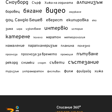
Сноуборд
алпинизъм
Сърф
Хижа на годината
видео
бягане
боровец
гмуркане
доц. Сандю Бешев
еверест
екипировка
еко
интервю
зима
изкачване
история
игра
катерене
маратон
метеорология
колело
намаление
парапланеризъм
планина
полезно
пътуване
прогноза за времето
прогноза
промоция
състезание
съвети
рекорд
снимки
спорт
филм
хижа
туризъм
фрийрайд
ултрамаратон
фестивал
Списание 360°