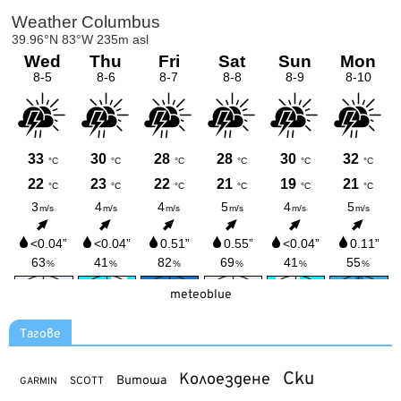
meteoblue
Тагове
Ски
Колоездене
Витоша
SCOTT
GARMIN