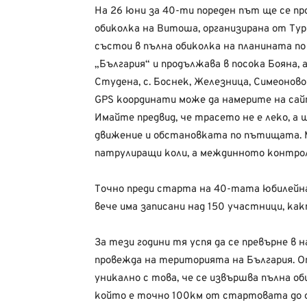
На 26 юни за 40-ти пореден път ще се п
обиколка на Витоша, организирана от Т
състои в пълна обиколка на планината п
„България“ и продължава в посока Бояна, а
Студена, с. Боснек, Железница, Симеоново
GPS координати може да намерите на са
Имайте предвид, че трасето не е леко, а 
движение и обстановката по пътищата. 
патрулиращи коли, а междинното контролно
Точно преди старта на 40-тата юбилейна
вече има записани над 150 участници, как
За тези години тя успя да се превърне в 
провежда на територията на България. О
уникално с това, че се извършва пълна о
който е точно 100км от стартовата до ф