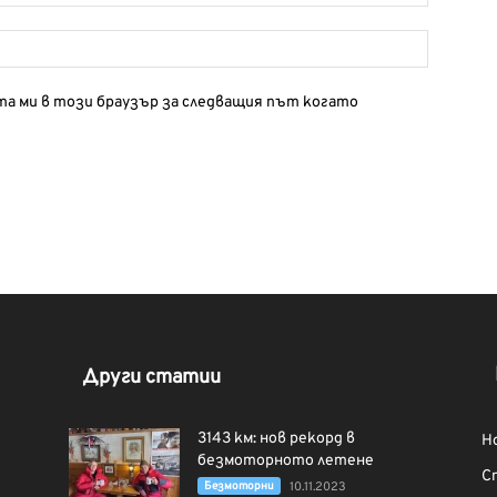
йта ми в този браузър за следващия път когато
Други статии
3143 км: нов рекорд в
Н
безмоторното летене
С
Безмоторни
10.11.2023