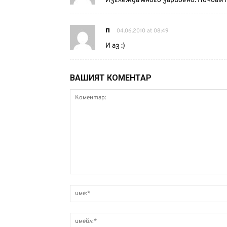
Изглежда много зарибено. Почвам 
п
04.06.2010 at 08:49
И аз :)
ВАШИЯТ КОМЕНТАР