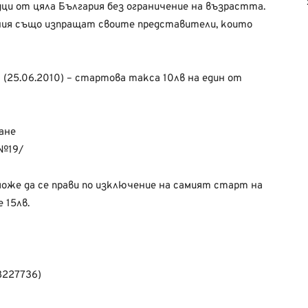
дци от цяла България без ограничение на възрастта.
ния също изпращат своите представители, които
 (25.06.2010) – стартова такса 10лв на един от
ване
 №19/
 може да се прави по изключение на самият старт на
 15лв.
8227736)