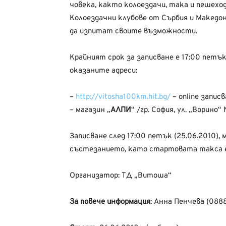
човека, както колоездачи, така и пешехо
Колоездачни клубове от Сърбия и Македо
да изпитат своите възможности.
Крайният срок за записване е 17:00 петък
оказаните адреси:
–
http://vitosha100km.hit.bg/
– online запис
– магазин „
АЛПИ
“ /гр. София, ул. „Ворино“
Записване след 17:00 петък (25.06.2010),
състезанието, като стартовата такса е
Организатор: ТД „Витоша“
За повече информация
: Анна Пенчева (088