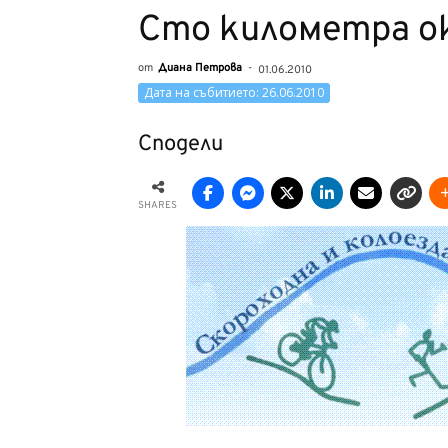
Сто километра о
от
Диана Петрова
-
01.06.2010
Дата на събитието: 26.06.2010
Сподели
SHARES