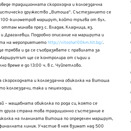
роведе традиционната скороходна и колоездачна
уристическо дружество „Витоша“. Състезанието се
о 100-километров маршрут, който тръгва от бул.
 оттам минава през с. Владая, Кладница, яз.
 и Драгалевци. Подробно описание на маршрута и
йта на мероприятието
http://vitosha100km.hit.bg/
.
ще трябва и да се съобразявате с правилата за
Маршрутът ще се контролира от съдии и
 време е до 13:00 ч. в с. Чуйпетлово.
 скороходната и колоездачна обиколка на Витоша
то колоездачи, така и пешеходци.
най – мащабната обиколка по рода си, която се
т друга страна това традиционно състезание е
биколка на планината Витоша по определен маршрут,
иналната линия. Участие в нея взимат над 500