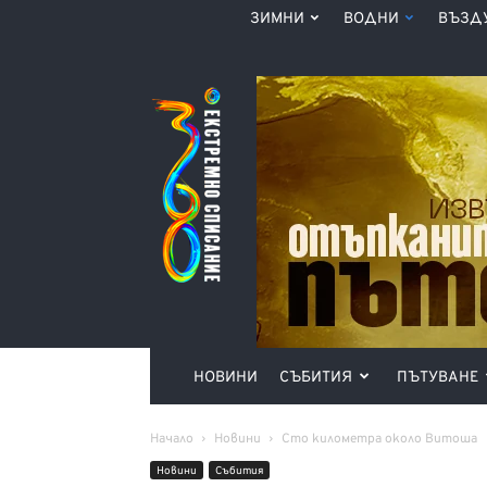
ЗИМНИ
ВОДНИ
ВЪЗД
Списание
360°
НОВИНИ
СЪБИТИЯ
ПЪТУВАНЕ
Начало
Новини
Сто километра около Витоша
Новини
Събития