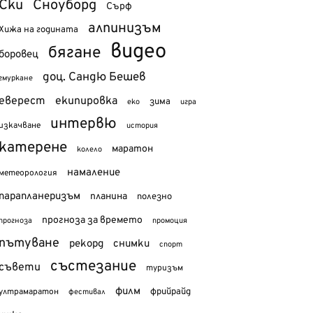
Ски
Сноуборд
Сърф
алпинизъм
Хижа на годината
видео
бягане
боровец
доц. Сандю Бешев
гмуркане
еверест
екипировка
зима
еко
игра
интервю
изкачване
история
катерене
маратон
колело
намаление
метеорология
парапланеризъм
планина
полезно
прогноза за времето
прогноза
промоция
пътуване
рекорд
снимки
спорт
състезание
съвети
туризъм
филм
фрийрайд
ултрамаратон
фестивал