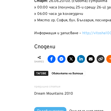
Старт
: 26.06.2010г. (събота) сутринта
» 00:00 часа (полунощ 25-и срещу 26-и) з
» 06:00 часа за колоездачи
» Място: гр. София, бул. България, послед
Информация и записване –
http://vitosha10
Сподели
SHARES
ТАГОВЕ
Обиколката на Витоша
предишна статия
Dream Mountains 2010