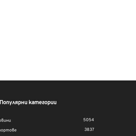
Популярни категории
5054
овини
3837
портове