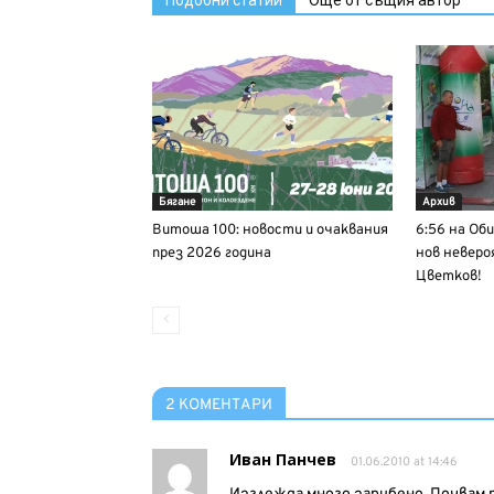
Подобни статии
Още от същия автор
Бягане
Архив
Витоша 100: новости и очаквания
6:56 на Об
през 2026 година
нов неверо
Цветков!
2 КОМЕНТАРИ
Иван Панчев
01.06.2010 at 14:46