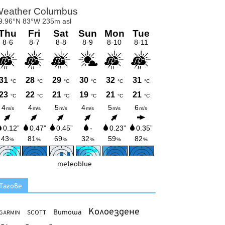
meteoblue
Тагове
Колоездене
Витоша
SCOTT
GARMIN