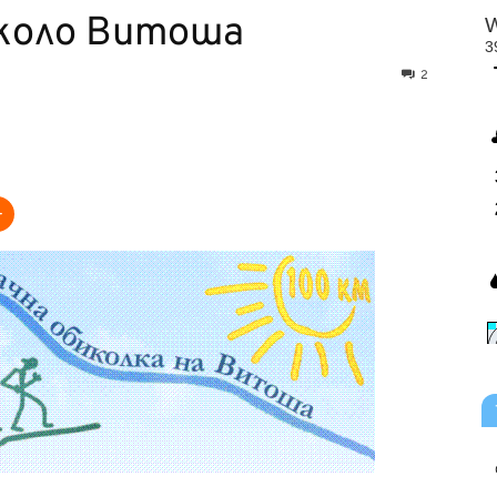
коло Витоша
2