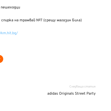
а пешеходци
на спирка на трамвай №7 (срещу магазин Била)
0km.hit.bg/
Следваща статия
adidas Originals Street Party