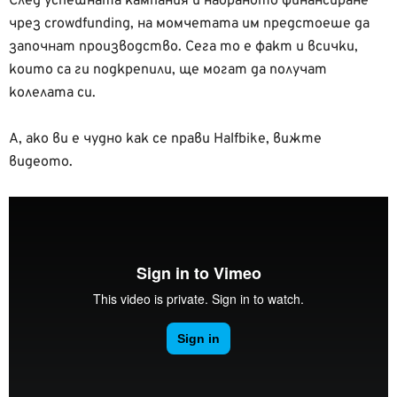
След успешната кампания и набраното финансиране
чрез crowdfunding, на момчетата им предстоеше да
започнат производство. Сега то е факт и всички,
които са ги подкрепили, ще могат да получат
колелата си.
А, ако ви е чудно как се прави Halfbike, вижте
видеото.