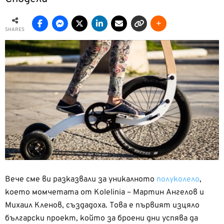
SHARES
Вече сме ви разказвали за уникалното
полуколело
,
което момчетата от Kolelinia – Мартин Ангелов и
Михаил Кленов, създадоха. Това е първият изцяло
български проект, който за броени дни успява да