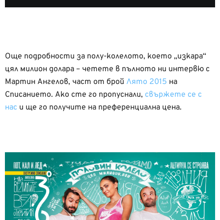
Още подробности за полу-колелото, което „изкара“
цял милион долара – четете в пълното ни интервю с
Мартин Ангелов, част от брой
Лято 2015
на
Списанието. Ако сте го пропуснали,
свържете се с
нас
и ще го получите на преференциална цена.