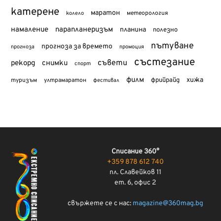
катерене
маратон
метеорология
колело
намаление
парапланеризъм
планина
полезно
пътуване
прогноза за времето
прогноза
промоция
състезание
съвети
рекорд
снимки
спорт
филм
хижа
туризъм
фрийрайд
ултрамаратон
фестивал
Списание 360°
+359 878 612 740
пл. Славейков 11
ет. 6, офис 2
свържете се с нас:
magazine@360mag.bg