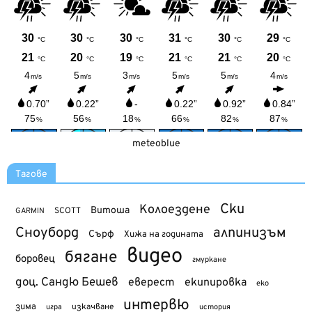
meteoblue
Тагове
Ски
Колоездене
Витоша
SCOTT
GARMIN
Сноуборд
алпинизъм
Сърф
Хижа на годината
видео
бягане
боровец
гмуркане
доц. Сандю Бешев
еверест
екипировка
еко
интервю
зима
изкачване
история
игра