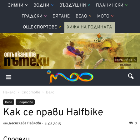
ЗИМНИ
ВОДНИ
ВЪЗДУШНИ
ПЛАНИНСКИ
ГРАДСКИ
БЯГАНЕ
ВЕЛО
МОТО
ОЩЕ СПОРТОВЕ
ХИЖА НА ГОДИНАТА
Начало
Спортове
Вело
Вело
Спортове
Как се прави Halfbike
от
Десислава Павлова
-
0
11.08.2015
Сподели