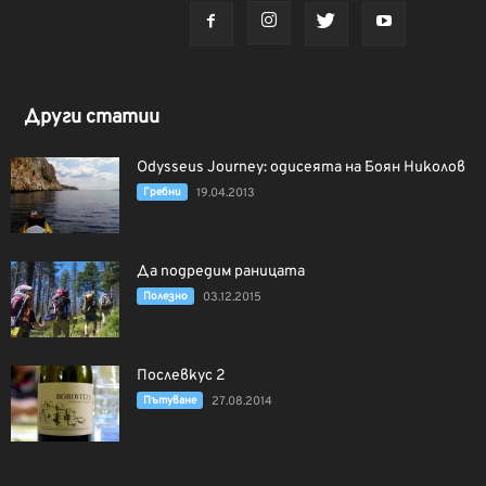
Други статии
Odysseus Journey: одисеята на Боян Николов
Гребни
19.04.2013
Да подредим раницата
Полезно
03.12.2015
Послевкус 2
Пътуване
27.08.2014