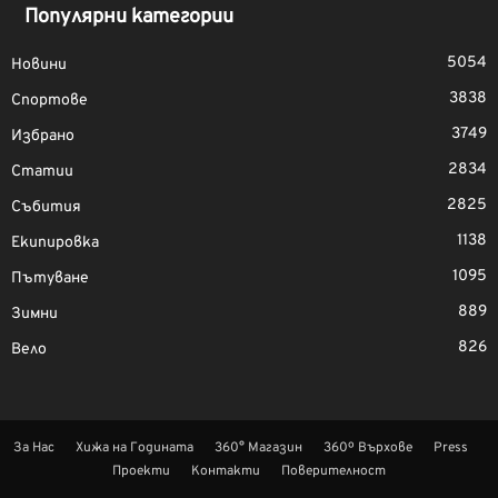
Популярни категории
5054
Новини
3838
Спортове
3749
Избрано
2834
Статии
2825
Събития
1138
Екипировка
1095
Пътуване
889
Зимни
826
Вело
За Нас
Хижа на Годината
360° Магазин
360º Върхове
Press
Проекти
Контакти
Поверителност