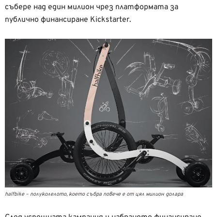
събере над един милион чрез платформата за
публично финансиране Kickstarter.
halfbike – полуколелото, което събра повече е от цял милион долара