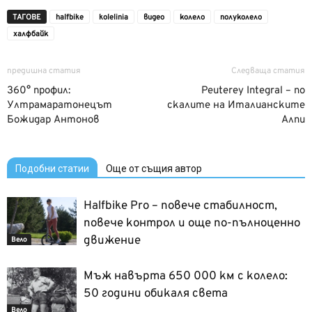
ТАГОВЕ
halfbike
kolelinia
видео
колело
полуколело
халфбайк
предишна статия
Следваща статия
360° профил:
Peuterey Integral – по
Ултрамаратонецът
скалите на Италианските
Божидар Антонов
Алпи
Подобни статии
Още от същия автор
Halfbike Pro – повече стабилност,
повече контрол и още по-пълноценно
движение
Вело
Мъж навърта 650 000 км с колело:
50 години обикаля света
Вело