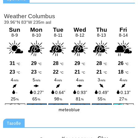
meteoblue
Тагове