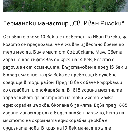
Германски манастир „Св. Иван Рилски“
Основан е около 10 век и е посветен на Иван Рилски, за
когото се предполага, че е живял известно време по
тези места. Бил е част от Софийската Мала Света
гора и е процъфтявал до края на 14 век, когато е
разрушен от османците. Възстановен е през 15 век и
в продължение на два века се превръща в духовно
средище в този район. През 18 век обаче кърджалии
го ограбват и опожаряват. В 1818 година местните
хора успяват да построят на това място малка
еднокорабна църква, вкопана в земята. Едва през 1885
година манастирът е възстановен напълно, като на
мястото на скромната еднокорабна църква е
издигната нова. В края на 19 век манастирът е