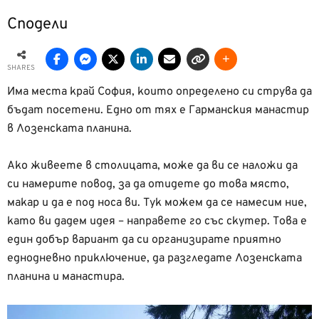
Сподели
SHARES
Има места край София, които определено си струва да
бъдат посетени. Едно от тях е Гарманския манастир
в Лозенската планина.
Ако живеете в столицата, може да ви се наложи да
си намерите повод, за да отидете до това място,
макар и да е под носа ви. Тук можем да се намесим ние,
като ви дадем идея – направете го със скутер. Това е
един добър вариант да си организирате приятно
еднодневно приключение, да разгледате Лозенската
планина и манастира.