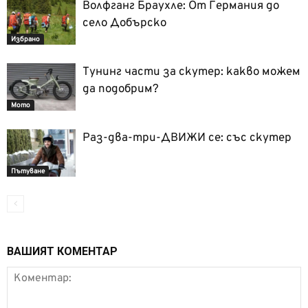
Волфганг Браухле: Oт Германия до
село Добърско
Избрано
Тунинг части за скутер: какво можем
да подобрим?
Мото
Раз-два-три-ДВИЖИ се: със скутер
Пътуване
ВАШИЯТ КОМЕНТАР