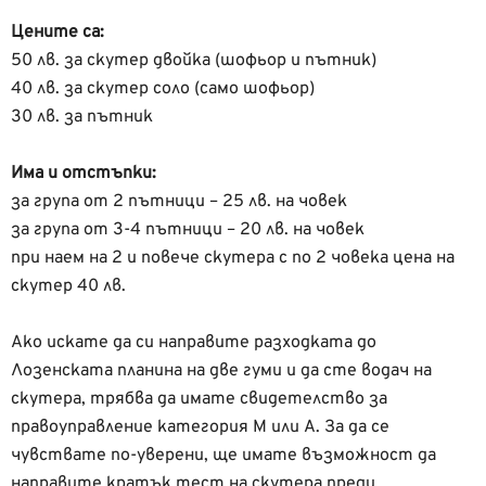
Цените са:
50 лв. за скутер двойка (шофьор и пътник)
40 лв. за скутер соло (само шофьор)
30 лв. за пътник
Има и отстъпки:
за група от 2 пътници – 25 лв. на човек
за група от 3-4 пътници – 20 лв. на човек
при наем на 2 и повече скутера с по 2 човека цена на
скутер 40 лв.
Ако искате да си направите разходката до
Лозенската планина на две гуми и да сте водач на
скутера, трябва да имате свидетелство за
правоуправление категория М или А. За да се
чувствате по-уверени, ще имате възможност да
направите кратък тест на скутера преди