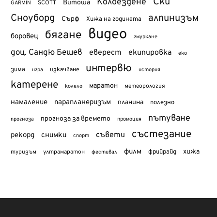
Ски
Колоездене
Витоша
SCOTT
GARMIN
Сноуборд
алпинизъм
Сърф
Хижа на годината
видео
бягане
боровец
гмуркане
доц. Сандю Бешев
еверест
екипировка
еко
интервю
зима
изкачване
история
игра
катерене
маратон
метеорология
колело
намаление
парапланеризъм
планина
полезно
пътуване
прогноза за времето
прогноза
промоция
състезание
съвети
рекорд
снимки
спорт
филм
хижа
туризъм
фрийрайд
ултрамаратон
фестивал