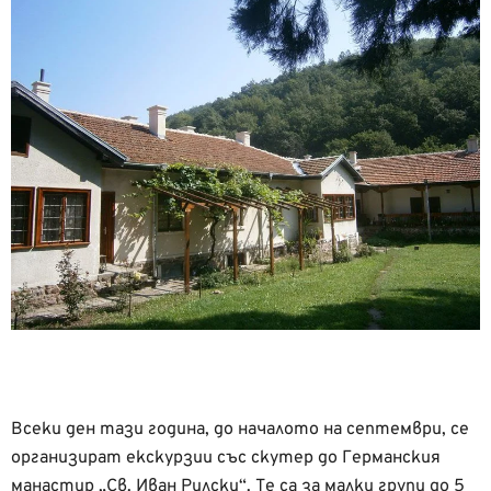
Всеки ден тази година, до началото на септември, се
организират екскурзии със скутер до Германския
манастир „Св. Иван Рилски“. Те са за малки групи до 5