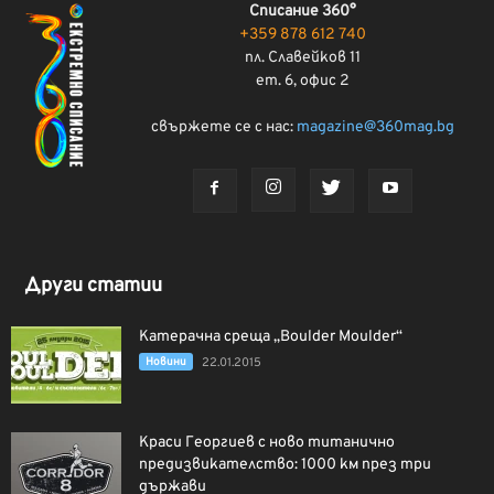
Списание 360°
+359 878 612 740
пл. Славейков 11
ет. 6, офис 2
свържете се с нас:
magazine@360mag.bg
Други статии
Катерачна среща „Boulder Moulder“
Новини
22.01.2015
Краси Георгиев с ново титанично
предизвикателство: 1000 км през три
държави