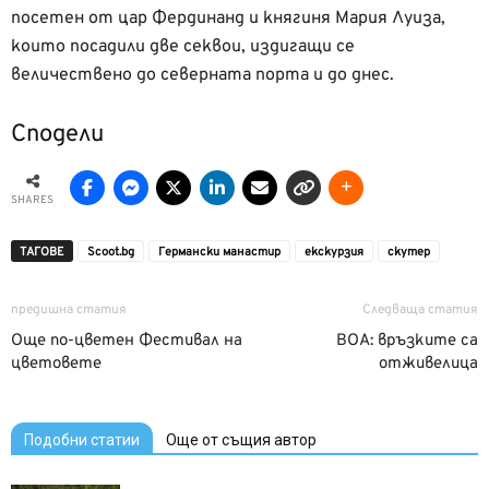
посетен от цар Фердинанд и княгиня Мария Луиза,
които посадили две секвои, издигащи се
величествено до северната порта и до днес.
Сподели
SHARES
ТАГОВЕ
Scoot.bg
Германски манастир
екскурзия
скутер
предишна статия
Следваща статия
Още по-цветен Фестивал на
BOA: връзките са
цветовете
отживелица
Подобни статии
Още от същия автор