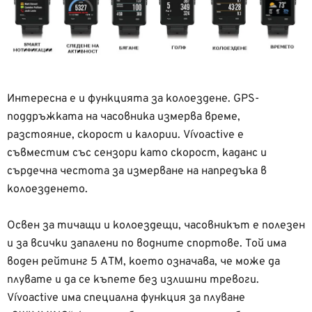
Интересна е и функцията за колоездене. GPS-
поддръжката на часовника измерва време,
разстояние, скорост и калории. Vívoactive е
съвместим със сензори като скорост, каданс и
сърдечна честота за измерване на напредъка в
колоезденето.
Освен за тичащи и колоездещи, часовникът е полезен
и за всички запалени по водните спортове. Той има
воден рейтинг 5 ATM, което означава, че може да
плувате и да се къпете без излишни тревоги.
Vívoactive има специална функция за плуване