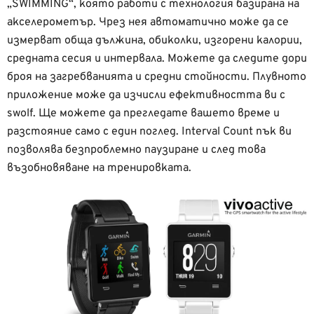
„SWIMMING“, която работи с технология базирана на
акселерометър. Чрез нея автоматично може да се
измерват обща дължина, обиколки, изгорени калории,
средната сесия и интервала. Можете да следите дори
броя на загребванията и средни стойности. Плувното
приложение може да изчисли ефективността ви с
swolf. Ще можете да прегледате вашето време и
разстояние само с един поглед. Interval Count пък ви
позволява безпроблемно паузиране и след това
възобновяване на тренировката.