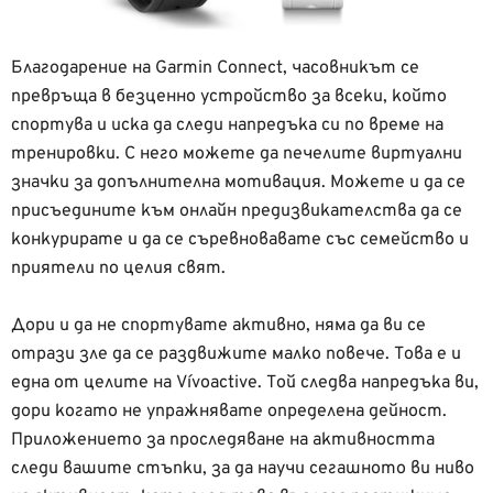
Благодарение на Garmin Connect, часовникът се
превръща в безценно устройство за всеки, който
спортува и иска да следи напредъка си по време на
тренировки. С него можете да печелите виртуални
значки за допълнителна мотивация. Можете и да се
присъедините към онлайн предизвикателства да се
конкурирате и да се съревновавате със семейство и
приятели по целия свят.
Дори и да не спортувате активно, няма да ви се
отрази зле да се раздвижите малко повече. Това е и
една от целите на Vívoactive. Той следва напредъка ви,
дори когато не упражнявате определена дейност.
Приложението за проследяване на активността
следи вашите стъпки, за да научи сегашното ви ниво