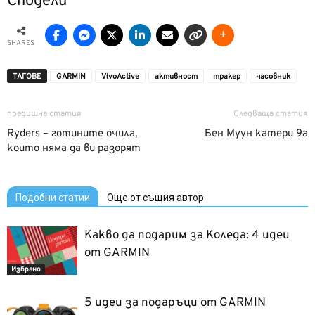
Сподели
SHARES
ТАГОВЕ
GARMIN
VίvoActive
активност
тракер
часовник
предишна статия
Следваща статия
Ryders – готините oчила,
Бен Муун катери 9а
които няма да ви разорят
Подобни статии
Още от същия автор
Какво да подарим за Коледа: 4 идеи
от GARMIN
Избрано
5 идеи за подаръци от GARMIN