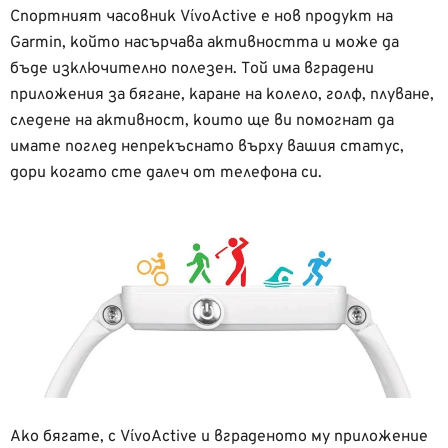
Спортният часовник VίvoActive е нов продукт на
Garmin, който насърчава активността и може да
бъде изключително полезен. Той има вградени
приложения за бягане, каране на колело, голф, плуване,
следене на активност, които ще ви помогнат да
имате поглед непрекъснато върху вашия статус,
дори когато сте далеч от телефона си.
Ако бягате, с VίvoActive и вграденото му приложение