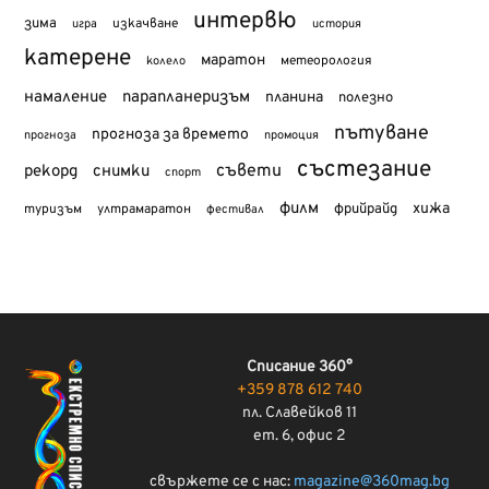
интервю
зима
изкачване
история
игра
катерене
маратон
метеорология
колело
намаление
парапланеризъм
планина
полезно
пътуване
прогноза за времето
прогноза
промоция
състезание
съвети
рекорд
снимки
спорт
филм
хижа
туризъм
фрийрайд
ултрамаратон
фестивал
Списание 360°
+359 878 612 740
пл. Славейков 11
ет. 6, офис 2
свържете се с нас:
magazine@360mag.bg