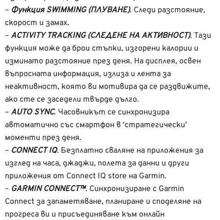
–
Функция SWIMMING (ПЛУВАНЕ)
. Следи разстояние,
скорост и замах.
–
ACTIVITY TRACKING (СЛЕДЕНЕ НА АКТИВНОСТ)
. Тази
функция може да брои стъпки, изгорени калории и
изминато разстояние през деня. На дисплея, освен
въпросната информация, излиза и лента за
неактивност, която ви мотивира да се раздвижите,
ако сте се заседели твърде дълго.
–
AUTO SYNC
. Часовникът се синхронизира
автоматично със смартфон в ‘стратегически’
моменти през деня.
–
CONNECT IQ
. Безплатно сваляне на приложения за
изглед на часа, джаджи, полета за данни и други
приложения от Connect IQ store на Garmin.
–
GARMIN CONNECT™
. Синхронизиране с Garmin
Connect за запаметяване, планиране и споделяне на
прогреса ви и присъединяване към онлайн