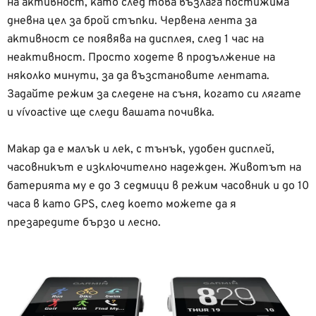
на активност, като след това възлага постижима
дневна цел за брой стъпки. Червена лента за
активност се появява на дисплея, след 1 час на
неактивност. Просто ходете в продължение на
няколко минути, за да възстановите лентата.
Задайте режим за следене на съня, когато си лягате
и vívoactive ще следи вашата почивка.
Макар да е малък и лек, с тънък, удобен дисплей,
часовникът е изключително надежден. Животът на
батерията му е до 3 седмици в режим часовник и до 10
часа в като GPS, след което можете да я
презаредите бързо и лесно.