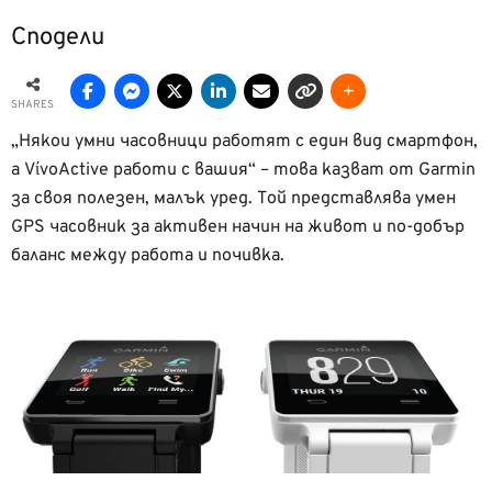
Сподели
SHARES
„Някои умни часовници работят с един вид смартфон,
а VίvoActive работи с вашия“ – това казват от Garmin
за своя полезен, малък уред. Той представлява умен
GPS часовник за активен начин на живот и по-добър
баланс между работа и почивка.