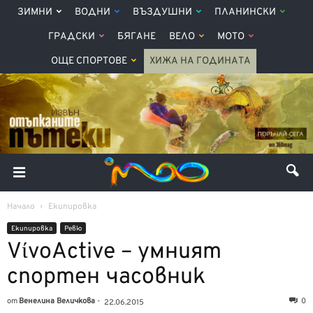
ЗИМНИ
ВОДНИ
ВЪЗДУШНИ
ПЛАНИНСКИ
ГРАДСКИ
БЯГАНЕ
ВЕЛО
МОТО
ОЩЕ СПОРТОВЕ
ХИЖА НА ГОДИНАТА
Начало
Екипировка
Екипировка
Ревю
VίvoActive – умният
спортен часовник
от
Венелина Величкова
-
0
22.06.2015