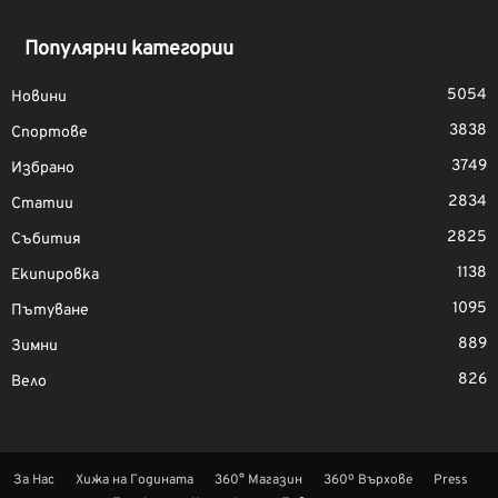
Популярни категории
5054
Новини
3838
Спортове
3749
Избрано
2834
Статии
2825
Събития
1138
Екипировка
1095
Пътуване
889
Зимни
826
Вело
За Нас
Хижа на Годината
360° Магазин
360º Върхове
Press