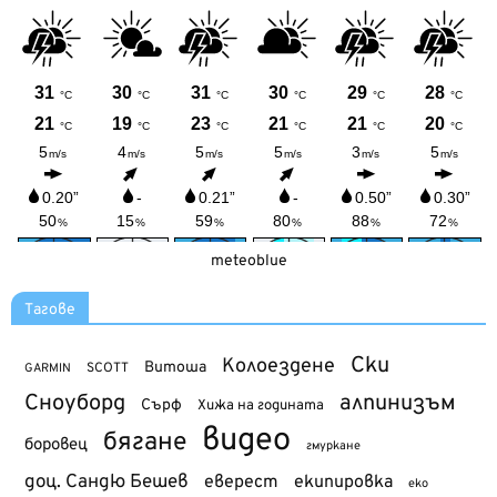
meteoblue
Тагове
Ски
Колоездене
Витоша
SCOTT
GARMIN
Сноуборд
алпинизъм
Сърф
Хижа на годината
видео
бягане
боровец
гмуркане
доц. Сандю Бешев
еверест
екипировка
еко