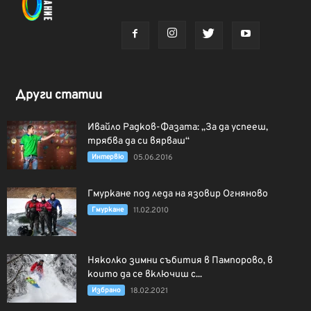
Други статии
Ивайло Радков-Фазата: „За да успееш,
трябва да си вярваш“
Интервю
05.06.2016
Гмуркане под леда на язовир Огняново
Гмуркане
11.02.2010
Няколко зимни събития в Пампорово, в
които да се включиш с...
Избрано
18.02.2021