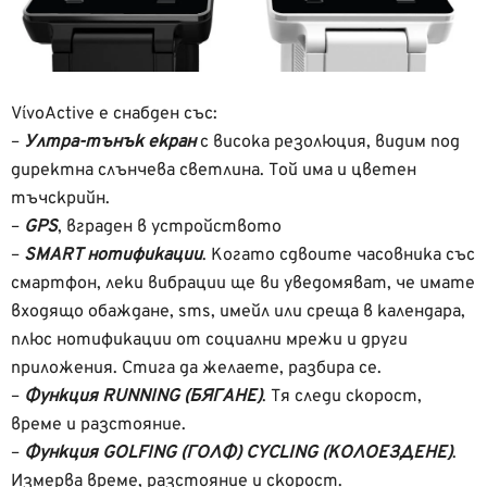
VίvoActive е снабден със:
–
Ултра-тънък екран
с висока резолюция, видим под
директна слънчева светлина. Той има и цветен
тъчскрийн.
–
GPS
, вграден в устройството
–
SMART нотификации
. Когато сдвоите часовника със
смартфон, леки вибрации ще ви уведомяват, че имате
входящо обаждане, sms, имейл или среща в календара,
плюс нотификации от социални мрежи и други
приложения. Стига да желаете, разбира се.
–
Функция RUNNING (БЯГАНЕ)
. Тя следи скорост,
време и разстояние.
–
Функция GOLFING (ГОЛФ) CYCLING (КОЛОЕЗДЕНЕ)
.
Измерва време, разстояние и скорост.