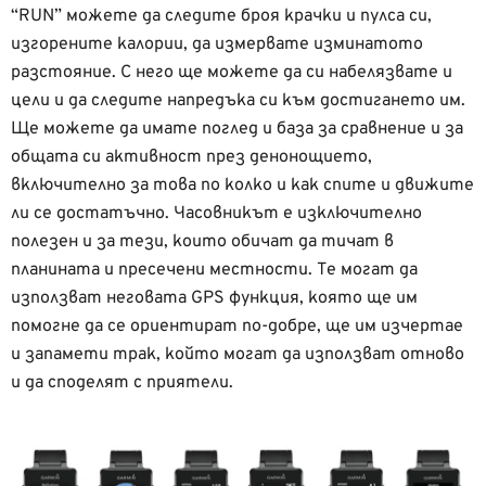
“RUN” можете да следите броя крачки и пулса си,
изгорените калории, да измервате изминатото
разстояние. С него ще можете да си набелязвате и
цели и да следите напредъка си към достигането им.
Ще можете да имате поглед и база за сравнение и за
общата си активност през денонощието,
включително за това по колко и как спите и движите
ли се достатъчно. Часовникът е изключително
полезен и за тези, които обичат да тичат в
планината и пресечени местности. Те могат да
използват неговата GPS функция, която ще им
помогне да се ориентират по-добре, ще им изчертае
и запамети трак, който могат да използват отново
и да споделят с приятели.