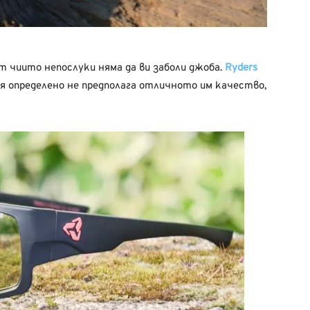
т чиито непослуки няма да ви заболи джоба.
Ryders
Тя определено не предполага отличното им качество,