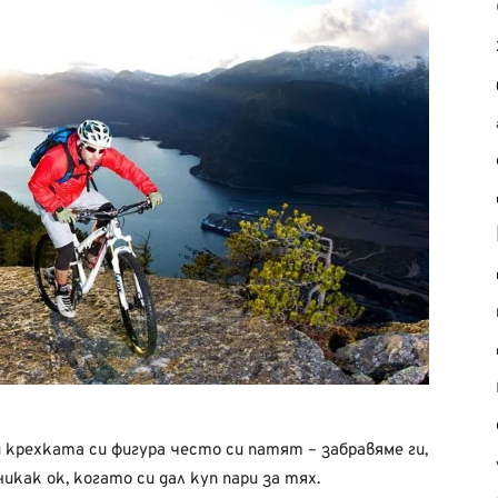
 крехката си фигура често си патят – забравяме ги,
никак ок, когато си дал куп пари за тях.