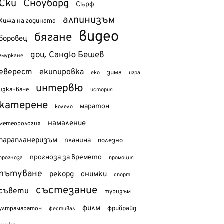
Ски
Сноуборд
Сърф
алпинизъм
Хижа на годината
видео
бягане
боровец
доц. Сандю Бешев
гмуркане
еверест
екипировка
зима
еко
игра
интервю
изкачване
история
катерене
маратон
колело
намаление
метеорология
парапланеризъм
планина
полезно
прогноза за времето
прогноза
промоция
пътуване
рекорд
снимки
спорт
състезание
съвети
туризъм
филм
фрийрайд
ултрамаратон
фестивал