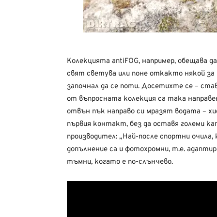
Колекцията antiFOG, например, обещава 
свят светува или поне откакто някой за п
започнал да се поти. Досетихте се – ста
от въпросната колекция са така направе
отвън пък направо си мразят водата – хи
първия контакт, без да оставя големи ка
производител: „Най-после спортни очила,
допълнение са и фотохромни, т.е. адапти
тъмни, когато е по-слънчево.