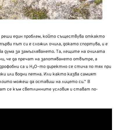
да реши един проблем, който съществува откакто
ърви път си е сложил очила, докато спортува, и е
ва дума за замъгляването. Та, лещите на очилата
ни, че да пречат на запотяването отвътре, а
дрофобни са и H₂O–то директно се стича по тях при
пки или водни петна. Или както казва самият
 които можеш да оставиш на лицето си.“ В
рат се към светлинните условия и стават по-