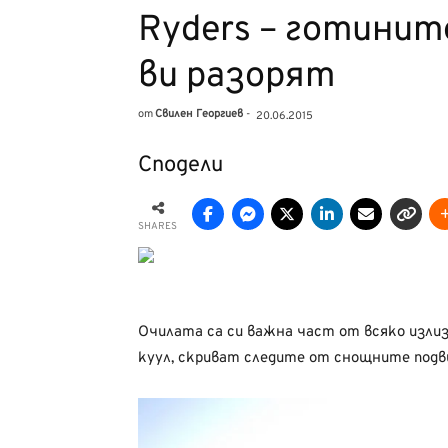
Ryders – готинит
ви разорят
от
Свилен Георгиев
-
20.06.2015
Сподели
SHARES
Очилата са си важна част от всяко излиз
куул, скриват следите от снощните подв