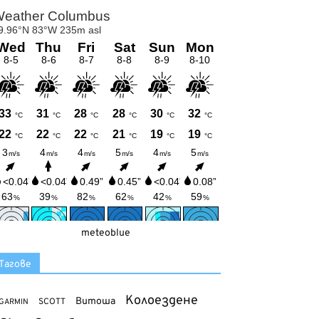
meteoblue
Тагове
Колоездене
Витоша
SCOTT
GARMIN