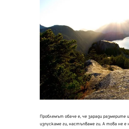
Проблемът обаче е, че заради размерите и
изпускаме ги, настъпваме ги. А това не е 