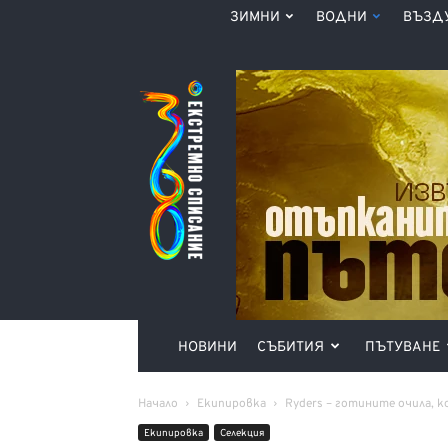
ЗИМНИ
ВОДНИ
ВЪЗД
Списание
360°
НОВИНИ
СЪБИТИЯ
ПЪТУВАНЕ
Начало
Екипировка
Ryders – готините oчила, 
Екипировка
Селекция