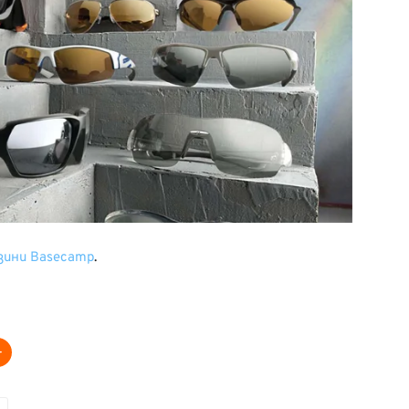
зини
Base
camp
.