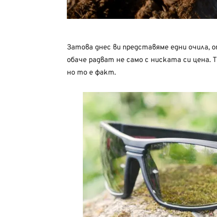
Затова днес ви представяме едни очила, о
обаче радват не само с ниската си цена. 
но то е факт.