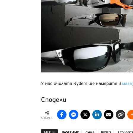
У нас очилата Ryders ще намерите в
мага
Сподели
SHARES
ТАГОВЕ
BASECAMP
oчила
Ryders
XCoSports