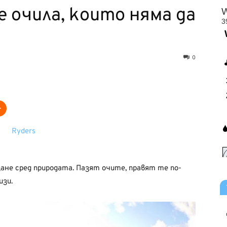
е oчила, които няма да
0
ане сред природата. Пазят очите, правят те по-
изи.