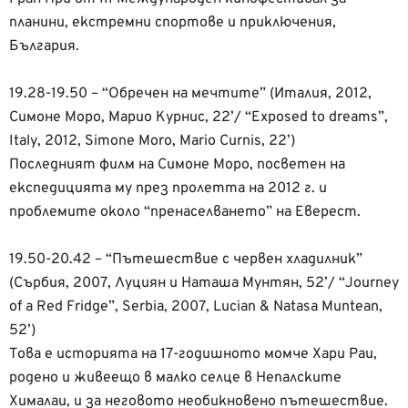
планини, екстремни спортове и приключения,
България.
19.28-19.50 – “Обречен на мечтите” (Италия, 2012,
Симоне Моро, Марио Курнис, 22’/ “Exposed to dreams”,
Italy, 2012, Simone Moro, Mario Curnis, 22’)
Последният филм на Симоне Моро, посветен на
експедицията му през пролетта на 2012 г. и
проблемите около “пренаселването” на Еверест.
19.50-20.42 – “Пътешествие с червен хладилник”
(Сърбия, 2007, Луциян и Наташа Мунтян, 52’/ “Journey
of a Red Fridge”, Serbia, 2007, Lucian & Natasa Muntean,
52’)
Това е историята на 17-годишното момче Хари Раи,
родено и живеещо в малко селце в Непалските
Хималаи, и за неговото необикновено пътешествие.