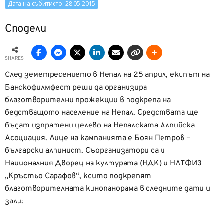
Дата на събитието: 28.05.2015
Сподели
SHARES
След земетресението в Непал на 25 април, екипът на
Банскофилмфест реши да организира
благотворителни прожекции в подкрепа на
бедстващото население на Непал. Средствата ще
бъдат изпратени целево на Непалската Алпийска
Асоциация. Лице на кампанията е Боян Петров –
български алпинист. Съорганизатори са и
Националния Дворец на културата (НДК) и НАТФИЗ
„Кръстьо Сарафов“, които подкрепят
благотворителната кинопанорама в следните дати и
зали: