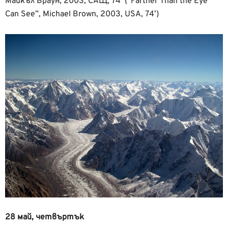
Майкъл Браун, 2003, САЩ, 74’ (“Farther Than the Eye
Can See”, Michael Brown, 2003, USA, 74’)
28 май, четвъртък