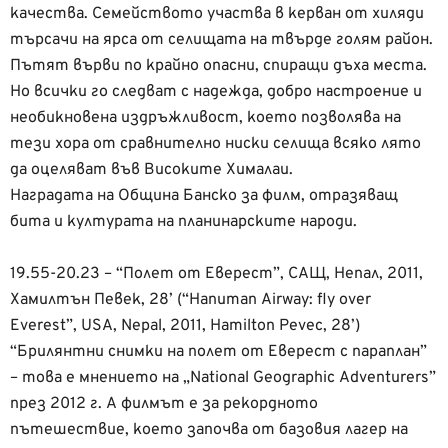
качества. Семейството участва в керван от хиляди
търсачи на ярса от селищата на твърде голям район.
Пътят върви по крайно опасни, спиращи дъха места.
Но всички го следват с надежда, добро настроение и
необикновена издръжливост, което позволява на
тези хора от сравнително ниски селища всяко лято
да оцеляват във Високите Хималаи.
Наградата на Община Банско за филм, отразяващ
бита и културата на планинарските народи.
19.55-20.23 – “Полет от Еверест”, САЩ, Непал, 2011,
Хамилтън Певек, 28’ (“Hanuman Airway: fly over
Everest”, USA, Nepal, 2011, Hamilton Pevec, 28’)
“Брилянтни снимки на полет от Еверест с параплан”
– това е мнението на „National Geographic Adventurers”
през 2012 г. А филмът е за рекордното
пътешествие, което започва от базовия лагер на