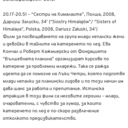
20.17-20.51 – “Сестри на Хималаите”, Полша, 2008,
Дариуш Залуски, 34’ (“Siostry Himalajów”/ “Sisters of
Himalaya”, Polska, 2008, Dariusz Załuski, 34’)
Филм за посвещаването на група млади непалски жени
и девойки в тайните на катеренето по лед. Ева
Кончал и Роберт Кажмиерски от Фондацията
“Вълшебната планина” организират курсове по
катерене за проблемни младежи. Така се ражда
идеята да се помогне на Лъки Четри, която подготвя
млади непалки за планински гидове и по този начин им
дава шанс за работа и препитание. Истинска
атракция в този филм са неговите героини – млади,
очарователни, с чувство за хумор, за които
катеренето по лед е по-скоро развлечение
отколкото предизвикателство.