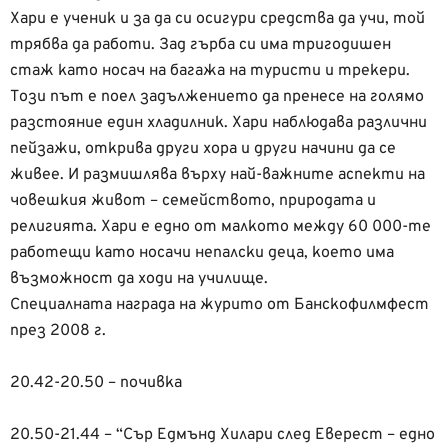
Хари е ученик и за да си осигури средства да учи, той
трябва да работи. Зад гърба си има тригодишен
стаж като носач на багажа на туристи и трекери.
Този път е поел задължението да пренесе на голямо
разстояние един хладилник. Хари наблюдава различни
пейзажи, открива други хора и други начини да се
живее. И размишлява върху най-важните аспекти на
човешкия живот – семейството, природата и
религията. Хари е едно от малкото между 60 000-те
работещи като носачи непалски деца, което има
възможност да ходи на училище.
Специалната награда на журито от Банскофилмфест
през 2008 г.
20.42-20.50 – почивка
20.50-21.44 – “Сър Едмънд Хилари след Еверест – едно