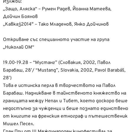
Излжби:
„Защо, Аляска“ – Румен Радев, Йоанна Матеева,
Дойчин Боянов
„Кавказ`2014″ – Тако Младенов, Янко Дойчинов
Откриване със специалното участие на група
„Николай ОМ“
19.00-19.28 – “Мустанг” (Словакия, 2002, Павол
Барабаш, 28’/ “Mustang”, Slovakia, 2002, Pavol Barabáš,
28’)
Това е истинска перла в творчеството на Павол
Барабаш. Надникване в тайнственото княжество на
границата между Непал и Тибет, което доскоро беше
недостъпно за чужденци и беше познато единствено
от книгите на френския етнограф и пътешественик
Мишел Песел.
Гран При от ІІІ Международен кинофестивал за