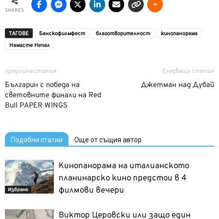
SHARES
ТАГОВЕ
Банскофилмфест
благотворителност
кинопанорама
Намасте Непал
предишна статия
Следваща статия
Българин с победа на
Джетман над Дубай
световните финали на Red
Bull PAPER WINGS
Подобни статии
Още от същия автор
Кинопанорама на италианското
планинарско кино предстои в 4
филмови вечери
Избрано
Виктор Церовски или защо един