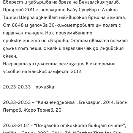
Еверест и завършва на брега на Бенгалския залив.
През май 2011 г. непалците Бабу Сунувар и Лхакпа
Тшери Шерпа изкачват най-високия връх на Земята.
От 8848 м започва 30-километровият им полет с
параплан-тандем. Но с приземяването
приключението не свършва. Оттам двамата поемат
дълъг път пеша, с каяк и параплан чак до Индийския
океан.
Наградата за цялостна реализация в екстремни
условия на Банскофилмфест’ 2012.
20.23-20.33 – почивка
20.33-20.53 – “Кангчендзьонга”, България, 2014, Боян
Петров, Жоро Торнев, 20‘
20.53-21.07 – “По-далеко отколкото виждат очите”,