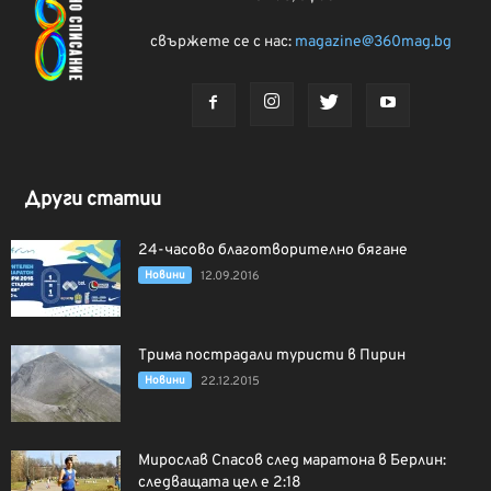
свържете се с нас:
magazine@360mag.bg
Други статии
24-часово благотворително бягане
Новини
12.09.2016
Трима пострадали туристи в Пирин
Новини
22.12.2015
Мирослав Спасов след маратона в Берлин:
следващата цел е 2:18