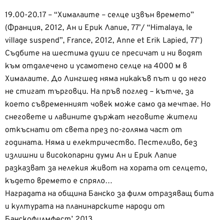
19.00-20.17 – “Хималаите – селце извън времето”
(Франция, 2012, Ан и Ерик Лапие, 77’/ “Himalaya, le
village suspend”, France, 2012, Anne et Erik Lapied, 77’)
Съдбите на шестима души се пресичат и ни водят
към отдалечено и усамотено селце на 4000 м в
Хималаите. До Лингшед няма никакъв път и до него
не стигат търговци. На пръв поглед – кътче, за
което съвременният човек може само да мечтае. Но
снеговете и лавините държат неговите жители
откъснати от света през по-голяма част от
годината. Няма и електричество. Пестеливо, без
излишни и високопарни думи Ан и Ерик Лапие
разказват за нелекия живот на хората от селцето,
където времето е спряло…
Наградата на община Банско за филм отразяващ бита
и културата на планинарските народи от
Банскофилмфест’ 2013.