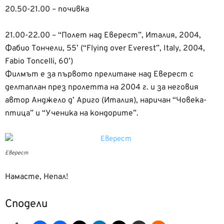
20.50-21.00 – почивка
21.00-22.00 – “Полет над Еверест”, Италия, 2004,
Фабио Тончели, 55’ (“Flying over Everest”, Italy, 2004,
Fabio Toncelli, 60’)
Филмът е за първото прелитане над Еверест с
делтаплан през пролетта на 2004 г. и за неговия
автор Анджело д’ Ариго (Италия), наричан “Човека-
птица” и “Ученика на кондорите”.
Еверест
Намасте, Непал!
Сподели