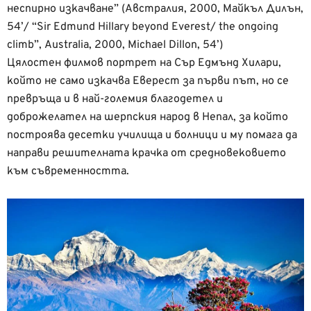
неспирно изкачване” (Австралия, 2000, Майкъл Дилън,
54’/ “Sir Edmund Hillary beyond Everest/ the ongoing
climb”, Australia, 2000, Michael Dillon, 54’)
Цялостен филмов портрет на Сър Едмънд Хилари,
който не само изкачва Еверест за първи път, но се
превръща и в най-големия благодетел и
доброжелател на шерпския народ в Непал, за който
построява десетки училища и болници и му помага да
направи решителната крачка от средновековието
към съвременността.