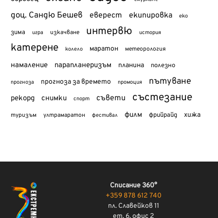
доц. Сандю Бешев
еверест
екипировка
еко
интервю
зима
изкачване
история
игра
катерене
маратон
метеорология
колело
намаление
парапланеризъм
планина
полезно
пътуване
прогноза за времето
прогноза
промоция
състезание
съвети
рекорд
снимки
спорт
филм
хижа
туризъм
фрийрайд
ултрамаратон
фестивал
Списание 360°
+359 878 612 740
пл. Славейков 11
ет. 6, офис 2