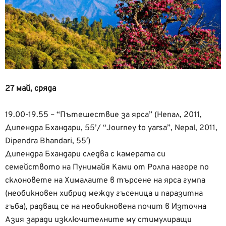
27 май, сряда
19.00-19.55 – “Пътешествие за ярса” (Непал, 2011,
Дипендра Бхандари, 55’/ “Journey to yarsa”, Nepal, 2011,
Dipendra Bhandari, 55′)
Дипендра Бхандари следва с камерата си
семейството на Пунимайя Ками от Ролпа нагоре по
склоновете на Хималаите в търсене на ярса гумпа
(необикновен хибрид между гъсеница и паразитна
гъба), радващ се на необикновена почит в Източна
Азия заради изключителните му стимулиращи