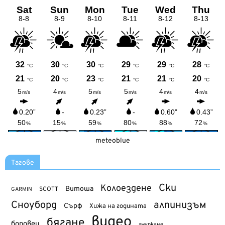
meteoblue
Тагове
Ски
Колоездене
Витоша
SCOTT
GARMIN
Сноуборд
алпинизъм
Сърф
Хижа на годината
видео
бягане
боровец
гмуркане