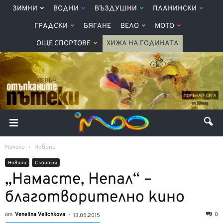
ЗИМНИ
ВОДНИ
ВЪЗДУШНИ
ПЛАНИНСКИ
ГРАДСКИ
БЯГАНЕ
ВЕЛО
МОТО
ОЩЕ СПОРТОВЕ
ХИЖА НА ГОДИНАТА
Начало
Новини
Новини
Събития
„Намасте, Непал“ –
благотворително кино
от
Venelina Velichkova
-
0
13.05.2015