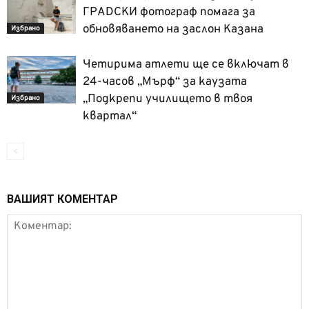
ГРАDСКИ фотограф помага за
обновяването на заслон Казана
Избрано
Четирима атлети ще се включат в
24-часов „Мърф“ за каузата
„Подкрепи училището в твоя
Избрано
квартал“
ВАШИЯТ КОМЕНТАР