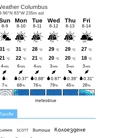
meteoblue
Тагове
Колоездене
Витоша
SCOTT
GARMIN