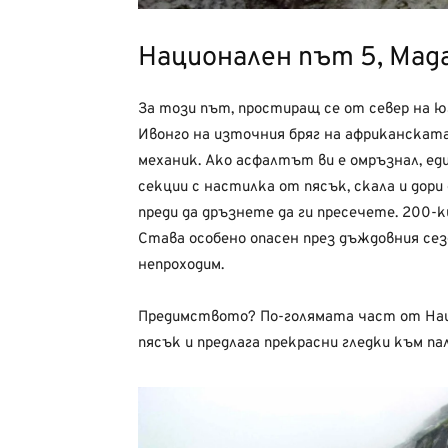
Национален път 5, Мад
За този път, простиращ се от север на 
Ивонго на източния бряг на африканската
механик. Ако асфалтът ви е омръзнал, е
секции с настилка от пясък, скала и дор
преди да дръзнете да ги пресечете. 200-
Става особено опасен през дъждовния сез
непроходим.
Предимството? По-голямата част от Наци
пясък и предлага прекрасни гледки към па