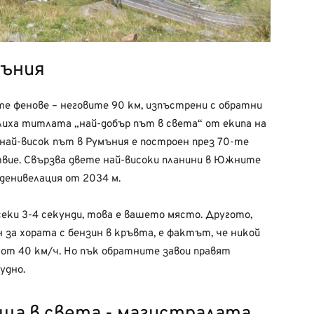
мъния
е фенове – неговите 90 км, изпъстрени с обратни
лиха титлата „най-добър път в света“ от екипа на
най-висок път в Румъния е построен през 70-те
вие. Свързва двете най-високи планини в Южните
 денивелация от 2034 м.
еки 3-4 секунди, това е вашето място. Другото,
за хората с бензин в кръвта, е фактът, че никой
 от 40 км/ч. Но пък обратните завои правят
удно.