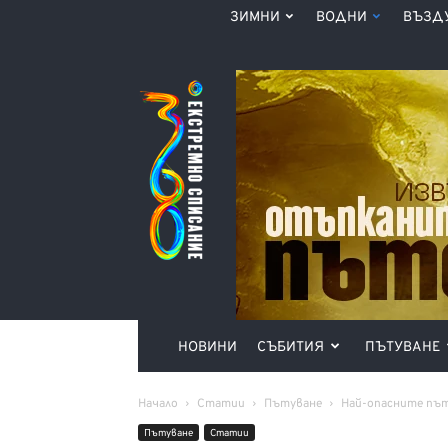
ЗИМНИ
ВОДНИ
ВЪЗД
Списание
360°
НОВИНИ
СЪБИТИЯ
ПЪТУВАНЕ
Начало
Статии
Пътуване
Най-опасните пъ
Пътуване
Статии