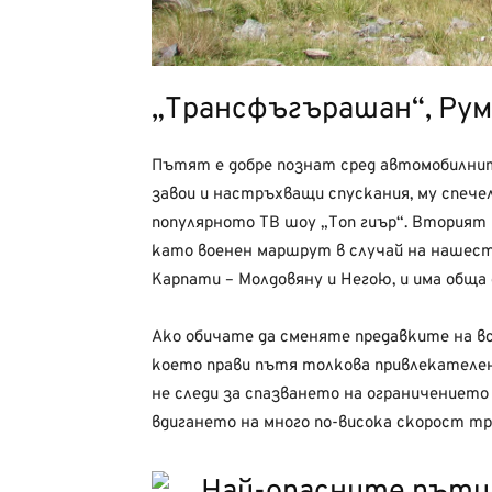
„Трансфъгърашан“, Ру
Пътят е добре познат сред автомобилнит
завои и настръхващи спускания, му спече
популярното ТВ шоу „Топ гиър“. Вторият 
като военен маршрут в случай на нашест
Карпати – Молдовяну и Негою, и има обща
Ако обичате да сменяте предавките на вс
което прави пътя толкова привлекателен 
не следи за спазването на ограничението
вдигането на много по-висока скорост тр