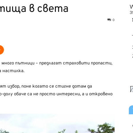
тища в света
0
а много пътници – предлагат страховити пропасти,
а настилка.
т избор, поне когато се стигне дотам да
-долу обаче са не просто интересни, а и откровено