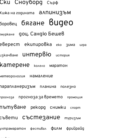
Ски
Сноуборд
Сърф
алпинизъм
Хижа на годината
видео
бягане
боровец
доц. Сандю Бешев
гмуркане
еверест
екипировка
зима
еко
игра
интервю
изкачване
история
катерене
маратон
колело
намаление
метеорология
парапланеризъм
планина
полезно
прогноза за времето
прогноза
промоция
пътуване
рекорд
снимки
спорт
състезание
съвети
туризъм
филм
фрийрайд
ултрамаратон
фестивал