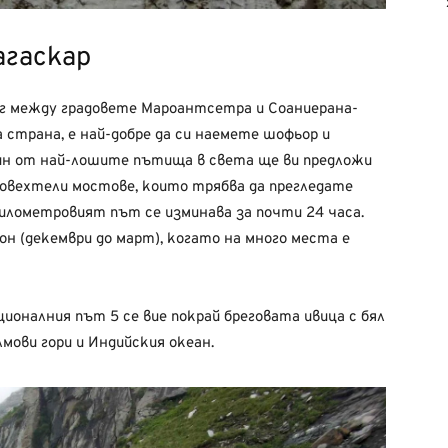
агаскар
юг между градовете Мароантсетра и Соаниерана-
 страна, е най-добре да си наемете шофьор и
дин от най-лошите пътища в света ще ви предложи
и овехтели мостове, които трябва да прегледате
километровият път се изминава за почти 24 часа.
он (декември до март), когато на много места е
оналния път 5 се вие покрай бреговата ивица с бял
лмови гори и Индийския океан.