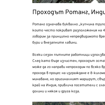
Проходът Ротанг, Инд
Ротанг означава буквално „купчина труп
които често покриват разположения на 4
говорим за принципно непредвидимото вре
бури и внезапните лавини.
Всеки сезон пътните работници използват
След като бъде изчистен, проходът остав
може да го направи непроходим по всяко в
прохода в процес на изграждане е 8-кило
минаване, но оригиналният маршрут, свър
край на Индия, привлича посетители с гл
долини и някоя и друга коза.