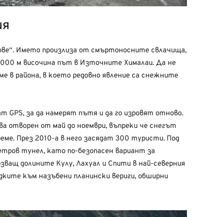
ия
ове“. Името произлиза от смъртоносните свлачища,
000 м височина път в Източните Хималаи. Да не
ме в района, в което редовно явление са снежните
 GPS, за да намерят пътя и да го изровят отново.
а отворен от май до ноември, въпреки че снегът
реме. През 2010-а в него засядат 300 туристи. Под
метров тунел, като по-безопасен вариант за
зващ долините Кулу, Лахуал и Спити в най-северния
едките към назъбени планински вериги, обширни