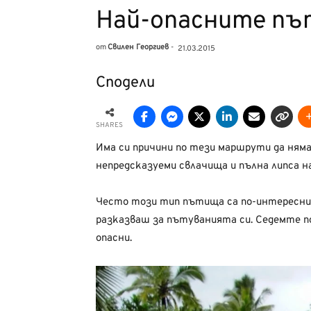
Най-опасните пъ
от
Свилен Георгиев
-
21.03.2015
Сподели
SHARES
Има си причини по тези маршрути да ням
непредсказуеми свлачища и пълна липса н
Често този тип пътища са по-интересния
разказваш за пътуванията си. Седемте по
опасни.