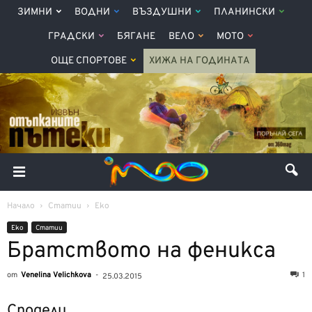
ЗИМНИ
ВОДНИ
ВЪЗДУШНИ
ПЛАНИНСКИ
ГРАДСКИ
БЯГАНЕ
ВЕЛО
МОТО
ОЩЕ СПОРТОВЕ
ХИЖА НА ГОДИНАТА
Начало
Статии
Еко
Еко
Статии
Братството на феникса
от
Venelina Velichkova
-
1
25.03.2015
Сподели