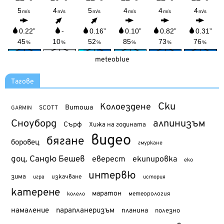
meteoblue
Тагове
Ски
Колоездене
Витоша
SCOTT
GARMIN
Сноуборд
алпинизъм
Сърф
Хижа на годината
видео
бягане
боровец
гмуркане
доц. Сандю Бешев
еверест
екипировка
еко
интервю
зима
изкачване
история
игра
катерене
маратон
метеорология
колело
намаление
парапланеризъм
планина
полезно