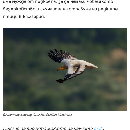
има нужда от подкрепа, за да намали човешкото
безпокойство и случаите на отравяне на редките
птици в България.
Египетски лешояд. Снимка: Staffan Widstrand
Повече за проекта можете да научите
тук
.