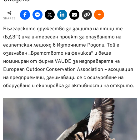
SHARES
Българското дружество за защита на птиците
(БДЗП) има интересен проект за опазването на
египетския лешояд в Източните Родопи. Той е
озаглавен „Братството на феникса“ и беше
номиниран от фирма VAUDE за надпреварата на
European Outdoor Conservation Association – асоциация
на предприемачи, занимаващи се с осигуряване на
оборудване и екипировка за активности на открито.