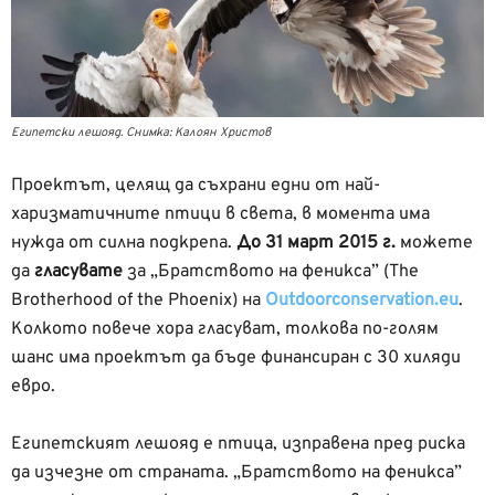
Египетски лешояд. Снимка: Калоян Христов
Проектът, целящ да съхрани едни от най-
харизматичните птици в света, в момента има
нужда от силна подкрепа.
До 31 март 2015 г.
можете
да
гласувате
за „Братството на феникса” (The
Brotherhood of the Phoenix) на
Outdoorconservation.eu
.
Колкото повече хора гласуват, толкова по-голям
шанс има проектът да бъде финансиран с 30 хиляди
евро.
Египетският лешояд е птица, изправена пред риска
да изчезне от страната. „Братството на феникса”