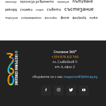
пътуване
прогноза за времето
прогноза
промоция
състезание
съвети
рекорд
снимки
спорт
филм
хижа
туризъм
фрийрайд
ултрамаратон
фестивал
Списание 360°
+359 878 612 740
пл. Славейков 11
ет. 6, офис 2
свържете се с нас:
magazine@360mag.bg