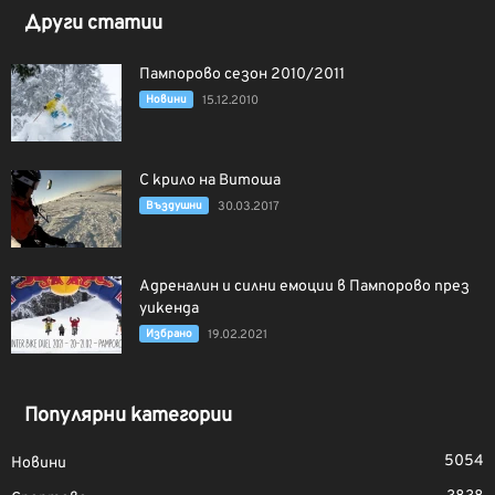
Други статии
Пампорово сезон 2010/2011
Новини
15.12.2010
С крило на Витоша
Въздушни
30.03.2017
Адреналин и силни емоции в Пампорово през
уикенда
Избрано
19.02.2021
Популярни категории
5054
Новини