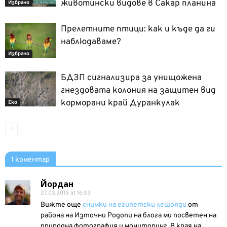
животински видове в Сакар планина
Избрано
Прелетните птици: как и къде да ги
наблюдаваме?
Избрано
БДЗП сигнализира за унищожена
гнездовата колония на защитен вид
корморани край Дуранкулак
Еко
1 коментар
Йордан
27.03.2015 at 16:33
Вижте още
снимки на египетски лешояди
от
района на Източни Родопи на блога ми посветен на
природна фотография и мониторинг. В края на