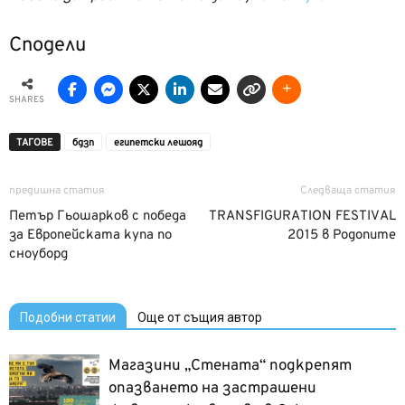
Сподели
SHARES
ТАГОВЕ
бдзп
египетски лешояд
предишна статия
Следваща статия
Петър Гьошарков с победа
TRANSFIGURATION FESTIVAL
за Европейската купа по
2015 в Родопите
сноуборд
Подобни статии
Още от същия автор
Магазини „Стената“ подкрепят
опазването на застрашени