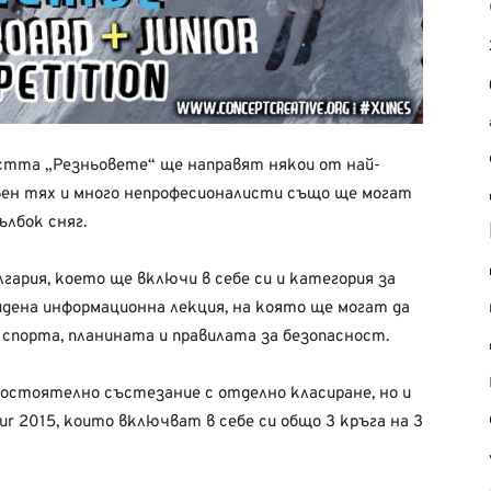
стта „Резньовете“ ще направят някои от най-
свен тях и много непрофесионалисти също ще могат
лбок сняг.
гария, което ще включи в себе си и категория за
видена информационна лекция, на която ще могат да
 спорта, планината и правилата за безопасност.
мостоятелно състезание с отделно класиране, но и
our 2015, които включват в себе си общо 3 кръга на 3