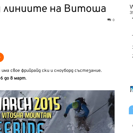
йд линиите на Витоша
0
има свое фрийрайд ски и сноуборд състезание.
6 до 8 март
.