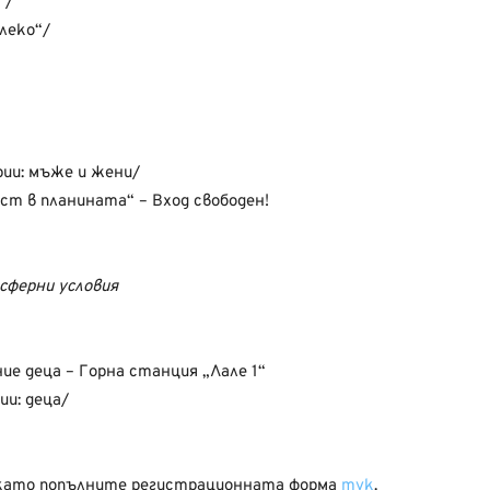
“/
леко“/
рии: мъже и жени/
т в планината“ – Вход свободен!
сферни условия
ие деца – Горна станция „Лале 1“
ии: деца/
 като попълните регистрационната форма
тук
.