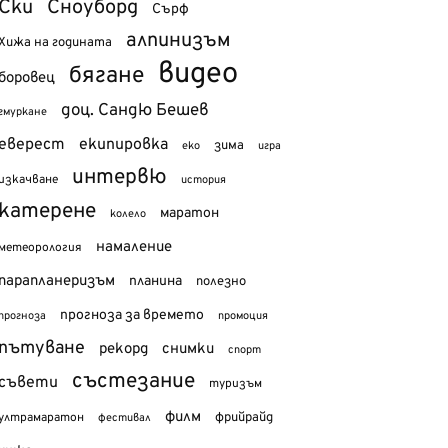
Ски
Сноуборд
Сърф
алпинизъм
Хижа на годината
видео
бягане
боровец
доц. Сандю Бешев
гмуркане
еверест
екипировка
зима
еко
игра
интервю
изкачване
история
катерене
маратон
колело
намаление
метеорология
парапланеризъм
планина
полезно
прогноза за времето
прогноза
промоция
пътуване
рекорд
снимки
спорт
състезание
съвети
туризъм
филм
фрийрайд
ултрамаратон
фестивал