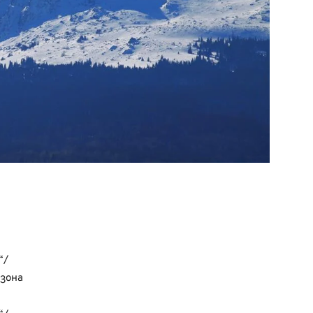
“/
 зона