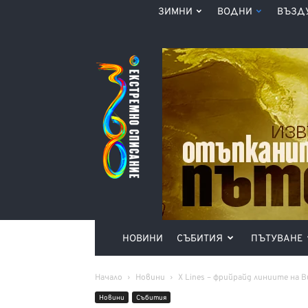
ЗИМНИ
ВОДНИ
ВЪЗД
Списание
360°
НОВИНИ
СЪБИТИЯ
ПЪТУВАНЕ
Начало
Новини
X Lines – фрийрайд линиите на
Новини
Събития