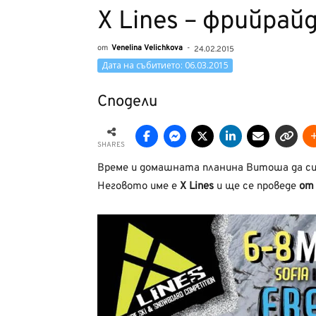
X Lines – фрийра
от
Venelina Velichkova
-
24.02.2015
Дата на събитието: 06.03.2015
Сподели
SHARES
Време и домашната планина Витоша да си 
Неговото име е
X Lines
и ще се проведе
от 