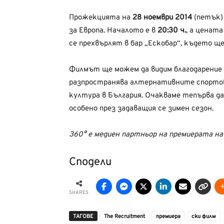
Прожекцията на
28 ноември 2014
(петък)
за Европа. Началото е в
20:30 ч.
, а ценат
се прехвърлят в бар „Ескобар“, където щ
Филмът ще можем да видим благодарение на
разпространява алтернативните спортове
култура в България. Очакваме тепърва да
особено през задаващия се зимен сезон.
360° е медиен партньор на премиерата на 
Сподели
SHARES
ТАГОВЕ
The Recruitment
премиера
ски филм