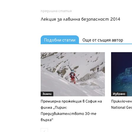
предишна статия
Лекция за лавинна безопасност 2014
Подобни статии
Още от същия автор
Зимни
Избрано
Премиерна прожекция в София на
Приключен
филма „Пирин:
National Ge
Предизвикателството 30-те
върха“