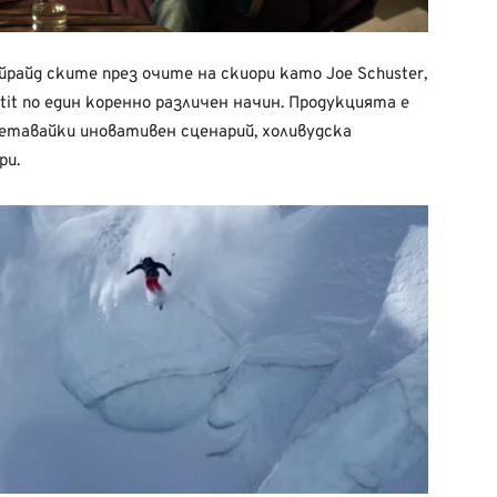
райд ските през очите на скиори като Joe Schuster,
Pettit по един коренно различен начин. Продукцията е
четавайки иновативен сценарий, холивудска
ри.