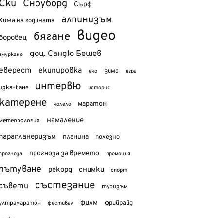
Ски
Сноуборд
Сърф
алпинизъм
Хижа на годината
видео
бягане
боровец
доц. Сандю Бешев
гмуркане
еверест
екипировка
зима
еко
игра
интервю
изкачване
история
катерене
маратон
колело
намаление
метеорология
парапланеризъм
планина
полезно
прогноза за времето
прогноза
промоция
пътуване
рекорд
снимки
спорт
състезание
съвети
туризъм
филм
фрийрайд
ултрамаратон
фестивал