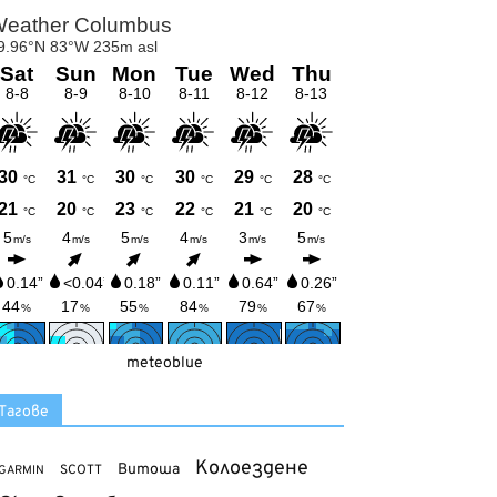
meteoblue
Тагове
Колоездене
Витоша
SCOTT
GARMIN