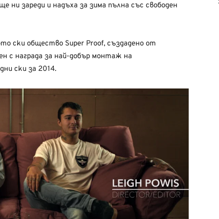
ще ни зареди и надъха за зима пълна със свободен
то ски общество Super Proof, създадено от
чен с награда за най-добър монтаж на
ни ски за 2014.