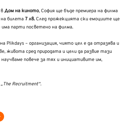
 в
Дом на киното
, София ще бъде премиера на филма
а на билета
7 лв.
След прожекцията ски емоциите ще
е има парти посветено на филма.
 Plikdays – организация, чиято цел е да отразява и
, живота сред природата и цели да развие тази
 научваме повече за тях и инициативите им,
„The Recruitment“.