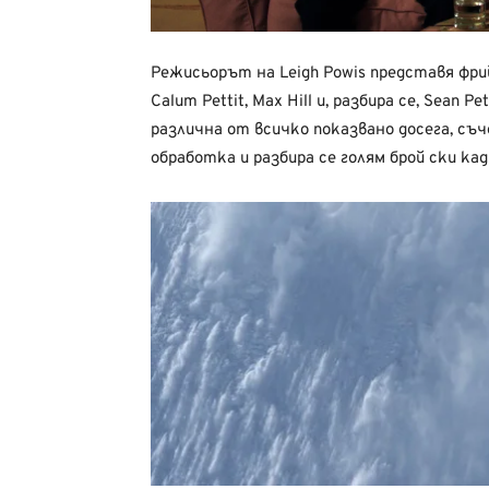
Режисьорът на Leigh Powis представя фрий
Calum Pettit, Max Hill и, разбира се, Sean 
различна от всичко показвано досега, съ
обработка и разбира се голям брой ски кад