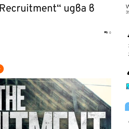
ecruitment“ идва в
0