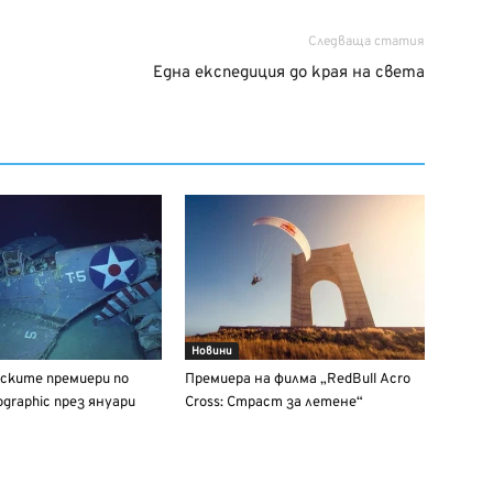
Следваща статия
Една експедиция до края на света
Новини
ските премиери по
Премиера на филма „RedBull Acro
ographic през януари
Cross: Страст за летене“