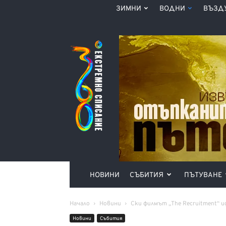
ЗИМНИ
ВОДНИ
ВЪЗД
Списание
360°
НОВИНИ
СЪБИТИЯ
ПЪТУВАНЕ
Начало
Новини
Ски филмът „The Recruitment“ и
Новини
Събития