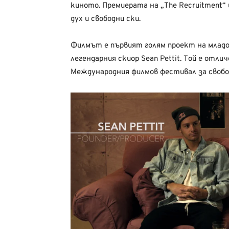
киното. Премиерата на „The Recruitment“ 
дух и свободни ски.
Филмът е първият голям проект на младо
легендарния скиор Sean Pettit. Той е отли
Международния филмов фестивал за свобод