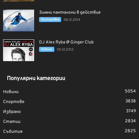
Зимни панталони в действие
Екипировка
08.12.2014
DJ Alex Ryba @ Ginger Club
Новини
05.12.2012
Популярни категории
5054
Новини
3838
Спортове
3749
Избрано
2834
Статии
2825
Събития