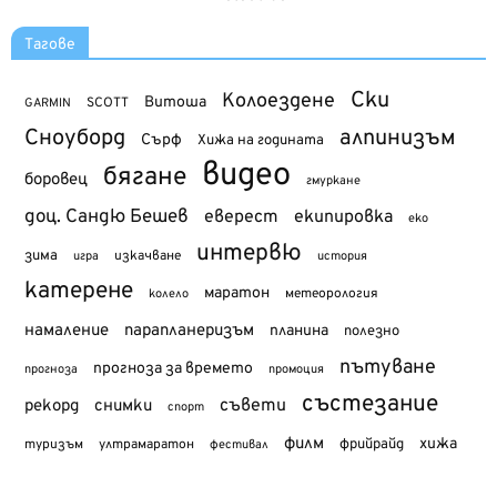
Тагове
Ски
Колоездене
Витоша
SCOTT
GARMIN
Сноуборд
алпинизъм
Сърф
Хижа на годината
видео
бягане
боровец
гмуркане
доц. Сандю Бешев
еверест
екипировка
еко
интервю
зима
изкачване
история
игра
катерене
маратон
метеорология
колело
намаление
парапланеризъм
планина
полезно
пътуване
прогноза за времето
прогноза
промоция
състезание
съвети
рекорд
снимки
спорт
филм
хижа
туризъм
фрийрайд
ултрамаратон
фестивал