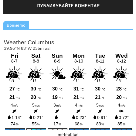
Времето
meteoblue