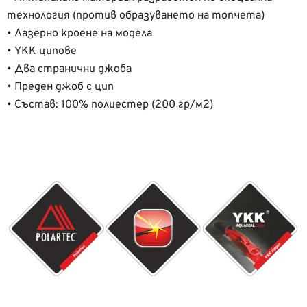
технология (против образуването на топчета)
• Лазерно кроене на модела
• YKK ципове
• Два странични джоба
• Преден джоб с цип
• Състав: 100% полиестер (200 гр/м2)