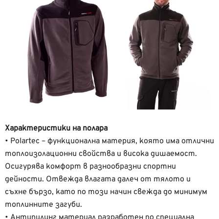
Характеристики на полара
• Polartec – функционална материя, която има отлични
топлоизолационни свойства и висока дишаемост.
Осигурява комфорт в разнообразни спортни
дейности. Отвежда влагата далеч от тялото и
съхне бързо, като по този начин свежда до минимум
топлинните загуби.
• Антипилинг материал разработен по специална