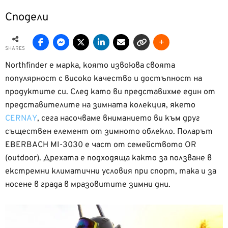
Сподели
SHARES
Northfinder е марка, която извоюва своята
популярност с високо качество и достъпност на
продуктите си. След като ви представихме един от
представителите на зимната колекция, якето
CERNAY
, сега насочваме вниманието ви към друг
съществен елемент от зимното облекло. Поларът
EBERBACH MI-3030 е част от семейството ОR
(outdoor). Дрехата е подходяща както за ползване в
екстремни климатични условия при спорт, така и за
носене в града в мразовитите зимни дни.