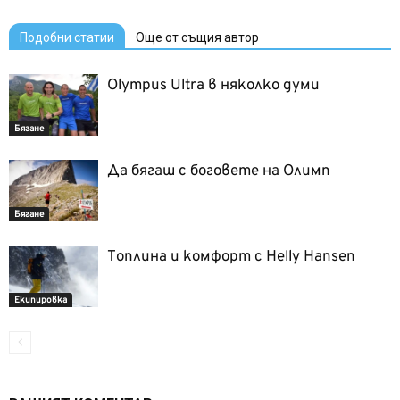
Подобни статии
Още от същия автор
Olympus Ultra в няколко думи
Бягане
Да бягаш с боговете на Олимп
Бягане
Топлина и комфорт с Helly Hansen
Екипировка