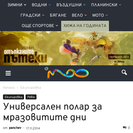
ЗИМНИ
ВОДНИ
ВЪЗДУШНИ
ПЛАНИНСКИ
ГРАДСКИ
БЯГАНЕ
ВЕЛО
МОТО
ОЩЕ СПОРТОВЕ
ХИЖА НА ГОДИНАТА
Начало
Екипировка
Екипировка
Ревю
Универсален полар за
мразовитите дни
от
panchev
-
0
17.11.2014