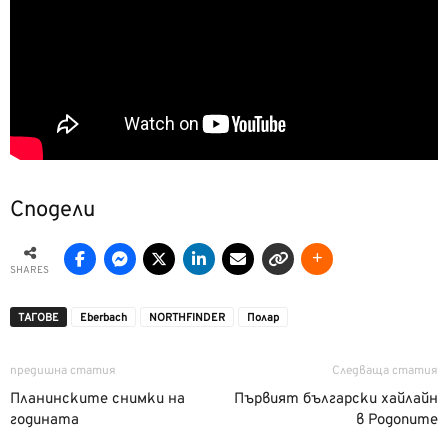
Сподели
SHARES
ТАГОВЕ
Eberbach
NORTHFINDER
Полар
предишна статия
Следваща статия
Планинските снимки на
Първият български хайлайн
годината
в Родопите