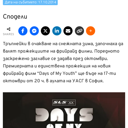
Дата на събитието: 17.10.2014
Сподели
SHARES
Тръпнейки в очакване на снежната зима, започнаха да
валят прожекциите на фрийрайд филми. Поредното
заскрежено заглавие се задава през октомври.
Премиерната и единствена прожекция на новия
фрийрайд филм “Days of My Youth” ще бъде на 17-ти
октомври от 20 ч. в аулата на УАСГ в София.