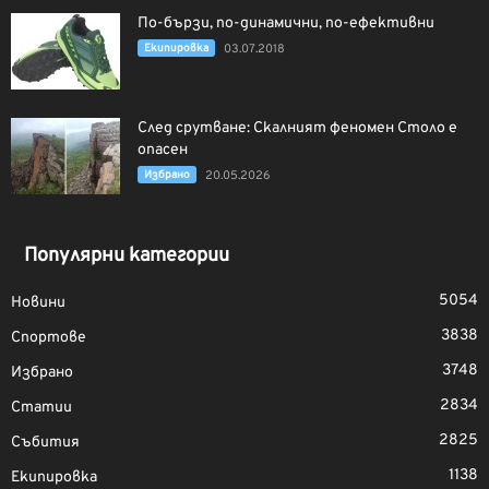
По-бързи, по-динамични, по-ефективни
Екипировка
03.07.2018
След срутване: Скалният феномен Столо е
опасен
Избрано
20.05.2026
Популярни категории
5054
Новини
3838
Спортове
3748
Избрано
2834
Статии
2825
Събития
1138
Екипировка