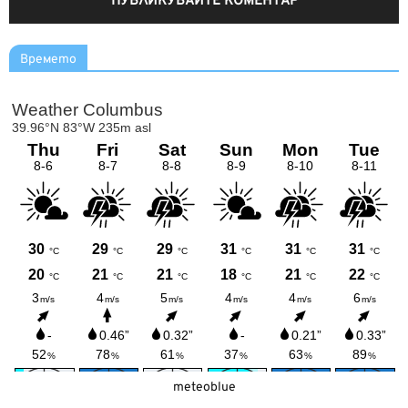
Времето
meteoblue