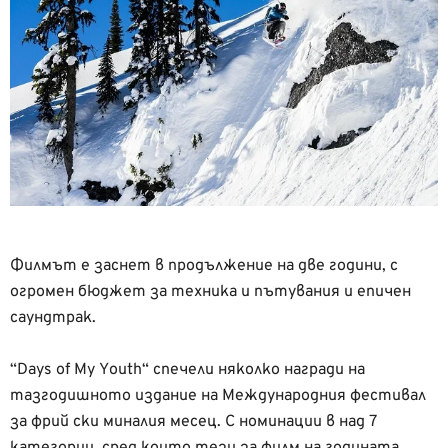
Филмът е заснет в продължение на две години, с
огромен бюджет за техника и пътувания и епичен
саундтрак.
“Days of My Youth“ спечели няколко награди на
тазгодишното издание на Международния фестивал
за фрий ски миналия месец. С номинации в над 7
категории, сред които тези за филм на годината,