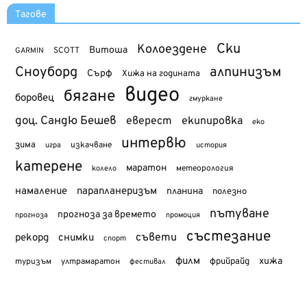
Тагове
Ски
Колоездене
Витоша
SCOTT
GARMIN
Сноуборд
алпинизъм
Сърф
Хижа на годината
видео
бягане
боровец
гмуркане
доц. Сандю Бешев
еверест
екипировка
еко
интервю
зима
изкачване
история
игра
катерене
маратон
метеорология
колело
намаление
парапланеризъм
планина
полезно
пътуване
прогноза за времето
прогноза
промоция
състезание
съвети
рекорд
снимки
спорт
филм
хижа
туризъм
фрийрайд
ултрамаратон
фестивал