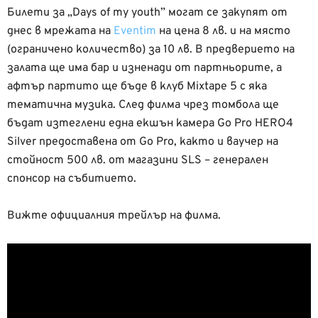
Билети за „Days of my youth” могат се закупят от
днес в мрежата на
Eventim
на цена 8 лв. и на място
(ограничено количество) за 10 лв. В предверието на
залата ще има бар и изненади от партньорите, а
афтър партито ще бъде в клуб Mixtape 5 с яка
тематична музика. След филма чрез томбола ще
бъдат изтеглени една екшън камера Go Pro HERO4
Silver предоставена от Go Pro, както и ваучер на
стойност 500 лв. от магазини SLS – генерален
спонсор на събитието.
Вижте официалния трейлър на филма.