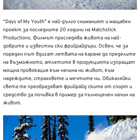
“Days of My Youth” е най-дълго сниманият и мащабен
проект за последните 20 години на Matchstick
Productions. Филмът проследява живота на най-
добрите и известни ски фрийрайдъри. Освен, че за
пореден път вдигат летвата на каране до пределите
на възможното, атлетите в продукцията изпращат
мощна провокация към начина ни живот, към
надеждите, страховете и мечтите ни. Обикаляйки
света те преобразяват фрийрайд ските от спорт и
средство за почивка в пример за пълноценен начин на
живот.