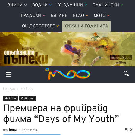
ЗИМНИ
ВОДНИ
ВЪЗДУШНИ
ПЛАНИНСКИ
ГРАДСКИ
БЯГАНЕ
ВЕЛО
МОТО
ОЩЕ СПОРТОВЕ
ХИЖА НА ГОДИНАТА
Начало
Новини
Новини
Събития
Премиера на фрийрайд
филма “Days of My Youth”
от
Irena
-
0
06.10.2014