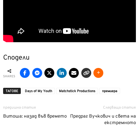
Сподели
SHARES
ТАГОВЕ
Days of My Youth
Matchstick Productions
премиера
предишна статия
Следваща статия
Витоша: назад във времето
Предраг Вучкович и света на
екстремното