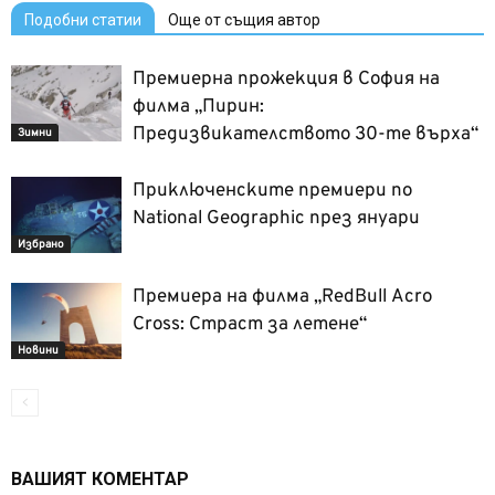
Подобни статии
Още от същия автор
Премиерна прожекция в София на
филма „Пирин:
Предизвикателството 30-те върха“
Зимни
Приключенските премиери по
National Geographic през януари
Избрано
Премиера на филма „RedBull Acro
Cross: Страст за летене“
Новини
ВАШИЯТ КОМЕНТАР