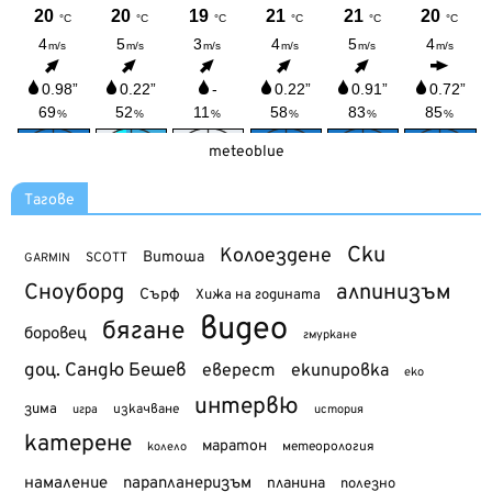
meteoblue
Тагове
Ски
Колоездене
Витоша
SCOTT
GARMIN
Сноуборд
алпинизъм
Сърф
Хижа на годината
видео
бягане
боровец
гмуркане
доц. Сандю Бешев
еверест
екипировка
еко
интервю
зима
изкачване
история
игра
катерене
маратон
метеорология
колело
намаление
парапланеризъм
планина
полезно