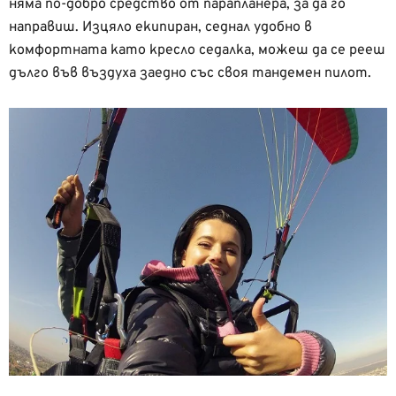
няма по-добро средство от парапланера, за да го
направиш. Изцяло екипиран, седнал удобно в
комфортната като кресло седалка, можеш да се рееш
дълго във въздуха заедно със своя тандемен пилот.