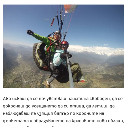
Ако искаш да се почувстваш наистина свободен, да се
докоснеш до усещането да си птица, да летиш, да
наблюдаваш пълзящия вятър по короните на
дърветата и образуването на красивите нови облаци,