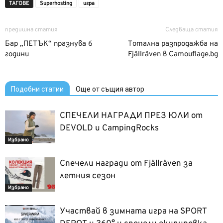
ТАГОВЕ
Superhosting
игра
предишна статия
Следваща статия
Бар „ПЕТЪК“ празнува 6
Тотална разпродажба на
години
Fjällräven в Camouflage.bg
Подобни статии
Още от същия автор
СПЕЧЕЛИ НАГРАДИ ПРЕЗ ЮЛИ от
DEVOLD и CampingRocks
Избрано
Спечели награди от Fjällräven за
летния сезон
Избрано
Участвай в зимната игра на SPORT