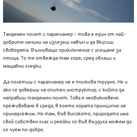
Тандемен полет с парапланер – това е един от най-
добрите начини на излезеш навън и да вкусиш
свободата. Вълнуващо приключение с усещане за
птица. То те отвежда там горе, сред облаци и
мащабни гледки.
Да полетиш с парапланер не е толкова трудно. Не и
ако се довериш на опитен инструктор, с който да
направиш тандемен полет. Това е необикновено
преживяване в среда, в която хората принципно не
принадлежим. Но там, във високото, природата има
свой собствен глас и реейки се във въздуха можем да
го чуем по-добре.