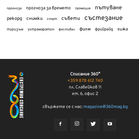
пътуване
прогноза за времето
прогноза
промоция
състезание
съвети
рекорд
снимки
спорт
филм
хижа
туризъм
фрийрайд
ултрамаратон
фестивал
Списание 360°
+359 878 612 740
пл. Славейков 11
ет. 6, офис 2
свържете се с нас:
magazine@360mag.bg