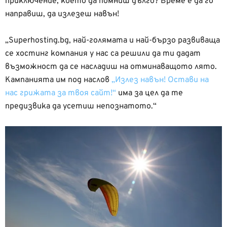
приключение, което да помниш дълго? Време е да го
направиш, да излезеш навън!
„Superhosting.bg, най-голямата и най-бързо развиваща
се хостинг компания у нас са решили да ти дадат
възможност да се насладиш на отминаващото лято.
Кампанията им под наслов
„Излез навън! Остави на
нас грижата за твоя сайт!“
има за цел да те
предизвика да усетиш непознатото.“