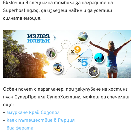
включиш в специална томбола за наградите на
Superhosting.bg, да излезеш навън и да усетиш
силната емоция.
Освен полет с парапланер, при закупуване на хостинг
план СуперПро или СуперХостинг, можеш да спечелиш
още:
–
гмуркане край Созопол
–
каяк пътешествие в Гърция
– виа ферата