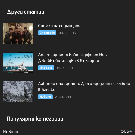
Други статии
Снимка на седмицата
Спортове
08.02.2015
Легендарният кайтсърфист Ник
Джейкъбсън идва в България
Избрано
14.06.2021
Лавинни инциденти: Два инцидента с лавини
в Банско
Новини
27.01.2014
Популярни категории
5054
Новини