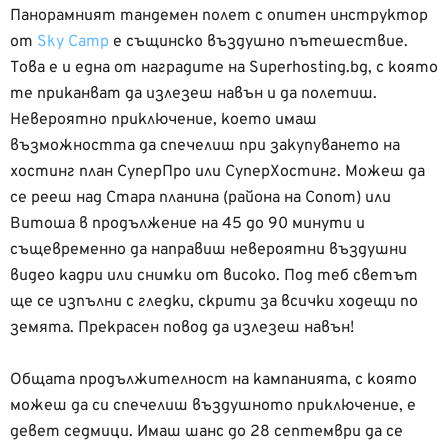
Панорамният тандемен полет с опитен инструктор
от
Sky Camp
е същинско въздушно пътешествие.
Това е и една от наградите на Superhosting.bg, с която
те приканват да излезеш навън и да полетиш.
Невероятно приключение, което имаш
възможността да спечелиш при закупуването на
хостинг план СуперПро или СуперХостинг. Можеш да
се рееш над Стара планина (района на Сопот) или
Витоша в продължение на 45 до 90 минути и
същевременно да направиш невероятни въздушни
видео кадри или снимки от високо. Под теб светът
ще се изпълни с гледки, скрити за всички ходещи по
земята. Прекрасен повод да излезеш навън!
Общата продължителност на кампанията, с която
можеш да си спечелиш въздушното приключение, е
девет седмици. Имаш шанс до 28 септември да се