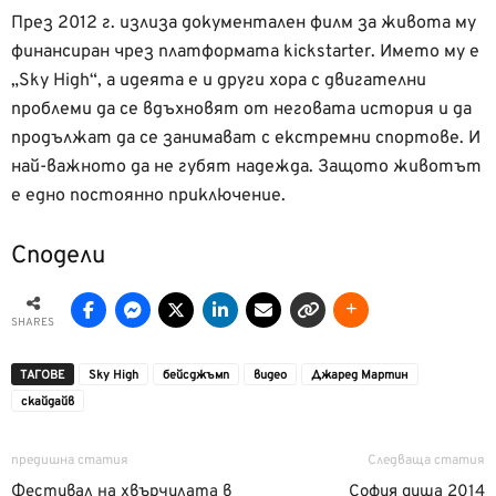
През 2012 г. излиза документален филм за живота му
финансиран чрез платформата kickstarter. Името му е
„Sky High“, a идеята е и други хора с двигателни
проблеми да се вдъхновят от неговата история и да
продължат да се занимават с екстремни спортове. И
най-важното да не губят надежда. Защото животът
е едно постоянно приключение.
Сподели
SHARES
ТАГОВЕ
Sky High
бейсджъмп
видео
Джаред Мартин
скайдайв
предишна статия
Следваща статия
Фестивал на хвърчилата в
София диша 2014