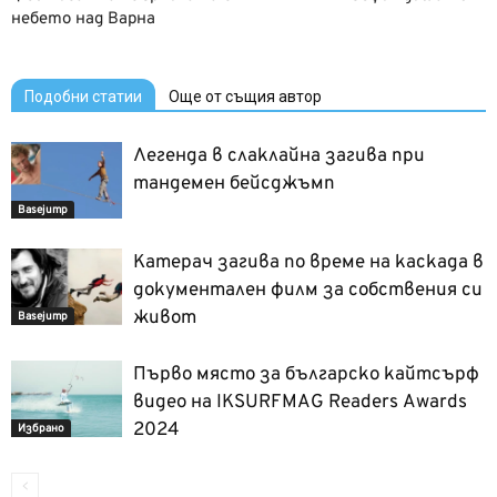
небето над Варна
Подобни статии
Още от същия автор
Легенда в слаклайна загива при
тандемен бейсджъмп
Basejump
Катерач загива по време на каскада в
документален филм за собствения си
живот
Basejump
Първо място за българско кайтсърф
видео на IKSURFMAG Readers Awards
2024
Избрано