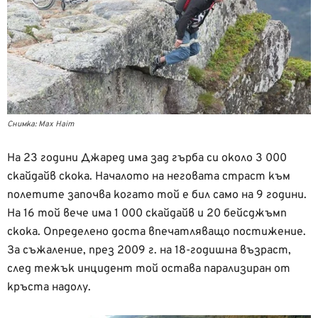
Снимка: Max Haim
На 23 години Джаред има зад гърба си около 3 000
скайдайв скока. Началото на неговата страст към
полетите започва когато той е бил само на 9 години.
На 16 той вече има 1 000 скайдайв и 20 бейсджъмп
скока. Определено доста впечатляващо постижение.
За съжаление, през 2009 г. на 18-годишна възраст,
след тежък инцидент той остава парализиран от
кръста надолу.