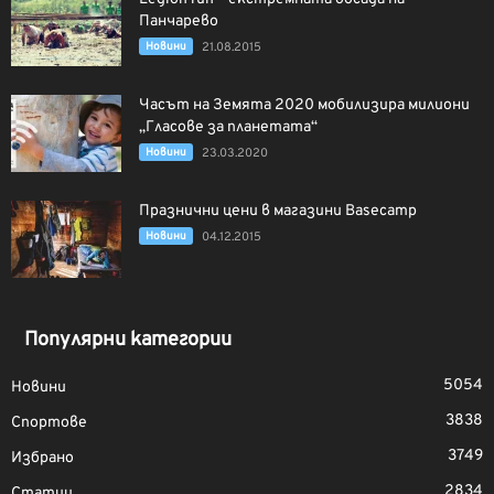
Панчарево
Новини
21.08.2015
Часът на Земята 2020 мобилизира милиони
„Гласове за планетата“
Новини
23.03.2020
Празнични цени в магазини Basecamp
Новини
04.12.2015
Популярни категории
5054
Новини
3838
Спортове
3749
Избрано
2834
Статии