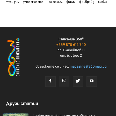
филм
хижа
туризъм
фрийрайд
ултрамаратон
фестивал
Списание 360°
+359 878 612 740
пл. Славейков 11
ет. 6, офис 2
свържете се с нас:
magazine@360mag.bg
Други статии
Legion run – екстремната обсада на