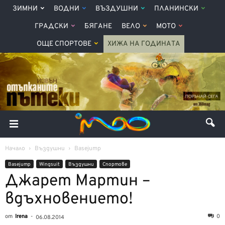
ЗИМНИ
ВОДНИ
ВЪЗДУШНИ
ПЛАНИНСКИ
ГРАДСКИ
БЯГАНЕ
ВЕЛО
МОТО
ОЩЕ СПОРТОВЕ
ХИЖА НА ГОДИНАТА
Начало
Въздушни
Basejump
Basejump
Wingsuit
Въздушни
Спортове
Джарет Мартин –
вдъхновението!
от
Irena
-
0
06.08.2014