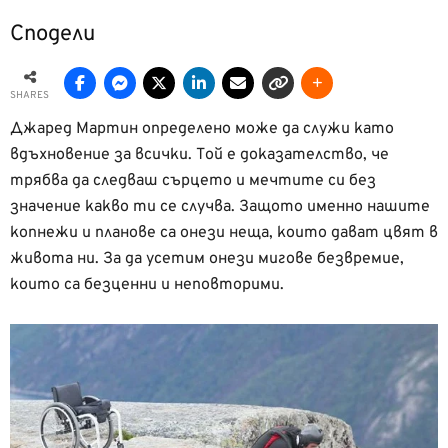
Сподели
SHARES
Джаред Мартин определено може да служи като
вдъхновение за всички. Той е доказателство, че
трябва да следваш сърцето и мечтите си без
значение какво ти се случва. Защото именно нашите
копнежи и планове са онези неща, които дават цвят в
живота ни. За да усетим онези мигове безвремие,
които са безценни и неповторими.