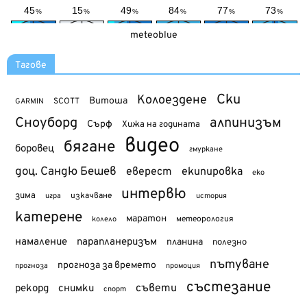
meteoblue
Тагове
Ски
Колоездене
Витоша
SCOTT
GARMIN
Сноуборд
алпинизъм
Сърф
Хижа на годината
видео
бягане
боровец
гмуркане
доц. Сандю Бешев
еверест
екипировка
еко
интервю
зима
изкачване
история
игра
катерене
маратон
метеорология
колело
намаление
парапланеризъм
планина
полезно
пътуване
прогноза за времето
прогноза
промоция
състезание
съвети
рекорд
снимки
спорт