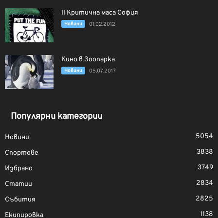
II Критична маса София
Новини
01.02.2012
Кино в Зоопарка
Новини
05.07.2017
Популярни категории
5054
Новини
3838
Спортове
3749
Избрано
2834
Статии
2825
Събития
1138
Екипировка