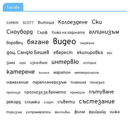
Тагове
Ски
Колоездене
Витоша
SCOTT
GARMIN
Сноуборд
алпинизъм
Сърф
Хижа на годината
видео
бягане
боровец
гмуркане
доц. Сандю Бешев
еверест
екипировка
еко
интервю
зима
изкачване
история
игра
катерене
маратон
метеорология
колело
намаление
парапланеризъм
планина
полезно
пътуване
прогноза за времето
прогноза
промоция
състезание
съвети
рекорд
снимки
спорт
филм
хижа
туризъм
фрийрайд
ултрамаратон
фестивал