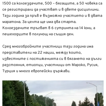
1500 са колоездачите, 500 – бягащите, а 50 човека са
се регистрирали да участват и в двете дисциплини.
Тази година за пръв е възможно участието и в двата
маратона. За целта ще има два старта.
Колоездачите тръгват в 6 сутринта на 14 юни, а
пешеходците в полунощ на същия ден.
Сред многобройните участници тази година има
представители на 22 нации, между които,
известните с постиженията си в бягането на дълги
разстояния, етиопци, участници от Мароко, Русия,
Турция и много европейски държави.