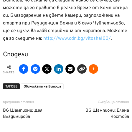
Витоша, но искате да следите какво се случва, ще
можете да го правите в реално време от компютъра
си. Благодарение на двете камери, разположени на
старта при Резиденция Бояна и в село Чуйпетльово,
ще се излъчва лайв стрийминг от маратона. Можете
да го следите на:
http://www.cdn.bg/vitosha100/
.
Сподели
SHARES
ТАГОВЕ
Обиколката на Витоша
предишна статия
Следваща статия
BG Шампиони: Дея
BG Шампиони: Елена
Владимирова
Костова