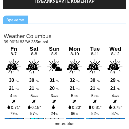
Времето
meteoblue