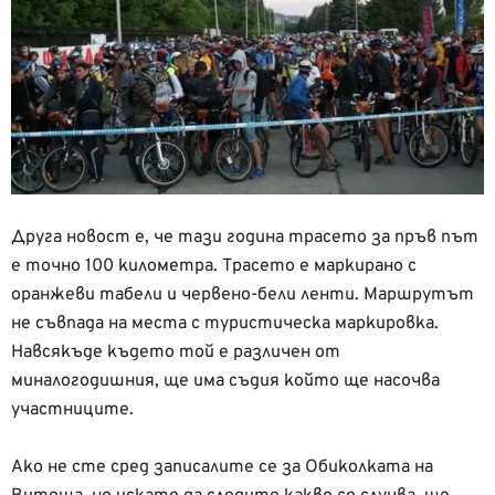
Друга новост е, че тази година трасето за пръв път
е точно 100 километра. Трасето е маркирано с
оранжеви табели и червено-бели ленти. Маршрутът
не съвпада на места с туристическа маркировка.
Навсякъде където той е различен от
миналогодишния, ще има съдия който ще насочва
участниците.
Ако не сте сред записалите се за Обиколката на