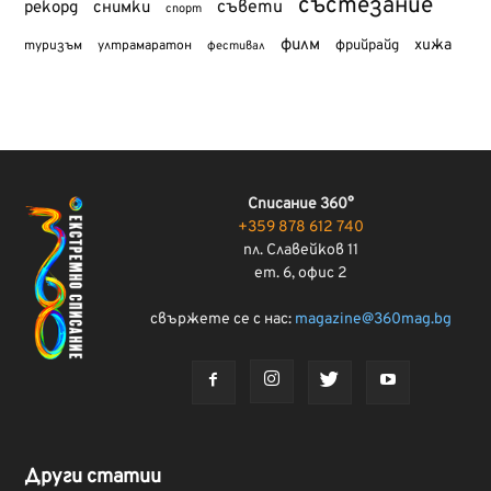
състезание
съвети
рекорд
снимки
спорт
филм
хижа
туризъм
фрийрайд
ултрамаратон
фестивал
Списание 360°
+359 878 612 740
пл. Славейков 11
ет. 6, офис 2
свържете се с нас:
magazine@360mag.bg
Други статии