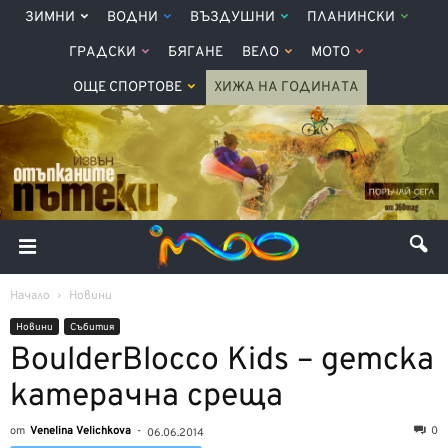
ЗИМНИ
ВОДНИ
ВЪЗДУШНИ
ПЛАНИНСКИ
ГРАДСКИ
БЯГАНЕ
ВЕЛО
МОТО
ОЩЕ СПОРТОВЕ
ХИЖА НА ГОДИНАТА
Начало
Новини
Новини
Събития
BoulderBlocco Kids – детска
катерачна среща
от
Venelina Velichkova
-
0
06.06.2014