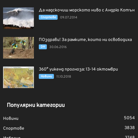
Да надскочиш морското ниво с Андрю Котън
Спортове
09.07.2014
ПОздрави! За рамките, които ни освободиха
DH
30.06.2016
360° уикенд прогноза: 13-14 октомври
Новини
11.10.2018
Популярни категории
5054
Новини
3838
Спортове
3748