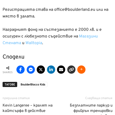
Регистрацията става на office@boulderland.eu или на
място в залата.
Наградният фонд на състезанието е 2000 лв. и е
осигурен с любезното съдействие на
Магазини
Стената
и
Walltopia
.
Сподели
SHARES
ТАГОВЕ
BoulderBlocco Kids
предишна статия
Следваща статия
Kevin Langeree – кралят на
Безплатните паркур и
кайтсърфа в действие
фрийрън тренировки