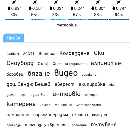
meteoblue
Тагове
Ски
Колоездене
Витоша
SCOTT
GARMIN
Сноуборд
алпинизъм
Сърф
Хижа на годината
видео
бягане
боровец
гмуркане
доц. Сандю Бешев
еверест
екипировка
еко
интервю
зима
изкачване
история
игра
катерене
маратон
метеорология
колело
намаление
парапланеризъм
планина
полезно
пътуване
прогноза за времето
прогноза
промоция