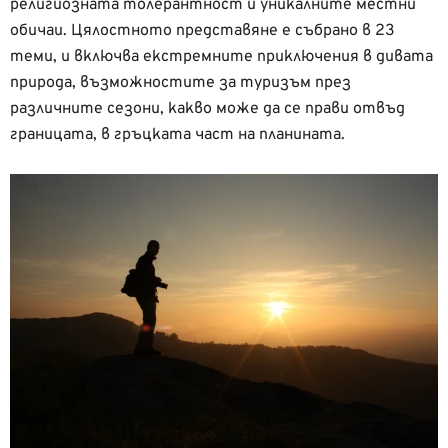
религиозната толерантност и уникалните местни
обичаи. Цялостното представяне е събрано в 23
теми, и включва екстремните приключения в дивата
природа, възможностите за туризъм през
различните сезони, какво може да се прави отвъд
границата, в гръцката част на планината.