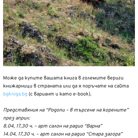
Може да купите вашата книга в големите вериги
книжарници в страната или да я поръчате на сайта
bgkniga.bg
(с вариант и като e-book).
Представяния на “Родопи – в търсене на корените”
през април:
8.04, 17,30 ч. – арт салон на радио “Варна”
14.04, 17,30 ч. – арт салон на радио “Стара загора”