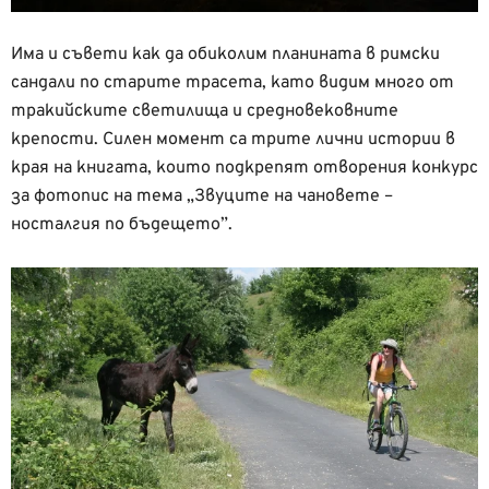
Има и съвети как да обиколим планината в римски
сандали по старите трасета, като видим много от
тракийските светилища и средновековните
крепости. Силен момент са трите лични истории в
края на книгата, които подкрепят отворения конкурс
за фотопис на тема „Звуците на чановете –
носталгия по бъдещето”.