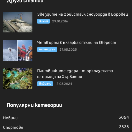
Други статии
Звездите на фрийстайл сноуборда в Боровец
Зимни
29.01.2016
Четвърта българка стъпи на Еверест
Алпинизъм
27.05.2025
Плитвичките езера – тюркоазената
огърлица на Хърватия
Избрано
13.08.2024
Популярни категории
5054
Новини
3838
Спортове