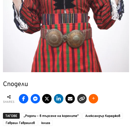
Сподели
SHARES
ТАГОВЕ
„Родопи – в търсене на корените”
Александър Караджов
Гавраил Гавраилов
книга