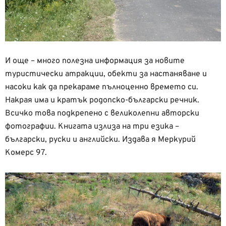
И още – много полезна информация за новите
туристически атракции, обекти за настаняване и
насоки как да прекараме пълноценно времето си.
Накрая има и кратък родопско-български речник.
Всичко това подкрепено с великолепни авторски
фотографии. Книгата излиза на три езика –
български, руски и английски. Издава я Меркурий
Комерс 97.