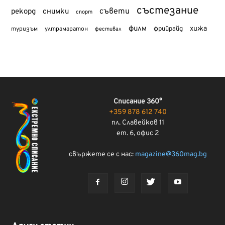
състезание
съвети
рекорд
снимки
спорт
филм
хижа
туризъм
фрийрайд
ултрамаратон
фестивал
Списание 360°
+359 878 612 740
пл. Славейков 11
ет. 6, офис 2
свържете се с нас:
magazine@360mag.bg