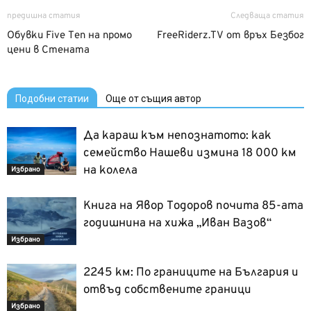
предишна статия
Следваща статия
Обувки Five Ten на промо
FreeRiderz.TV от връх Безбог
цени в Стената
Подобни статии
Още от същия автор
Да караш към непознатото: как
семейство Нашеви измина 18 000 км
на колела
Избрано
Книга на Явор Тодоров почита 85-ата
годишнина на хижа „Иван Вазов“
Избрано
2245 км: По границите на България и
отвъд собствените граници
Избрано