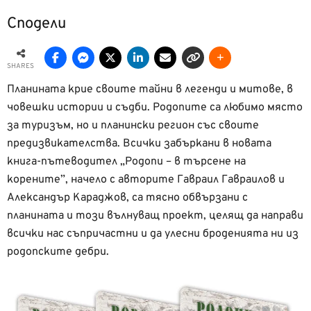
Сподели
SHARES
Планината крие своите тайни в легенди и митове, в
човешки истории и съдби. Родопите са любимо място
за туризъм, но и планински регион със своите
предизвикателства. Всички забъркани в новата
книга-пътеводител „Родопи – в търсене на
корените”, начело с авторите Гавраил Гавраилов и
Александър Караджов, са тясно обвързани с
планината и този вълнуващ проект, целящ да направи
всички нас съпричастни и да улесни броденията ни из
родопските дебри.