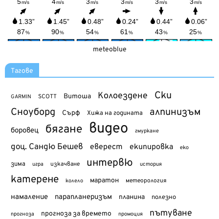
meteoblue
Тагове
Ски
Колоездене
Витоша
SCOTT
GARMIN
Сноуборд
алпинизъм
Сърф
Хижа на годината
видео
бягане
боровец
гмуркане
доц. Сандю Бешев
еверест
екипировка
еко
интервю
зима
изкачване
история
игра
катерене
маратон
метеорология
колело
намаление
парапланеризъм
планина
полезно
пътуване
прогноза за времето
прогноза
промоция