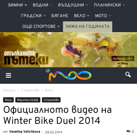
ЗИМНИ
ВОДНИ
ВЪЗДУШНИ
ПЛАНИНСКИ
ГРАДСКИ
БЯГАНЕ
ВЕЛО
МОТО
ОЩЕ СПОРТОВЕ
ХИЖА НА ГОДИНАТА
Начало
Спортове
Вело
Вело
Маунтин Байк
Спортове
Официалното видео на
Winter Bike Duel 2014
от
Venelina Velichkova
-
0
28.02.2014