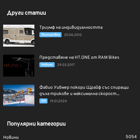
Други статии
Триумф на индивидуалността
Екипировка
20.06.2012
Представяне на HT.ONE от RAM Bikes
Новини
29.03.2017
Фабио Уибмер покори Щрайф със спиращи
дъха трикове и максимална скорост...
DH
19.01.2024
Популярни категории
5054
Новини