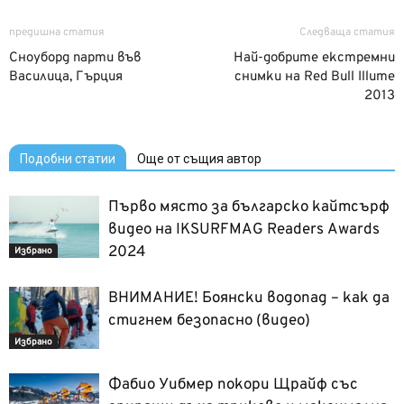
предишна статия
Следваща статия
Сноуборд парти във
Най-добрите екстремни
Василица, Гърция
снимки на Red Bull Illume
2013
Подобни статии
Още от същия автор
Първо място за българско кайтсърф
видео на IKSURFMAG Readers Awards
2024
Избрано
ВНИМАНИЕ! Боянски водопад – как да
стигнем безопасно (видео)
Избрано
Фабио Уибмер покори Щрайф със