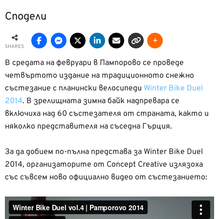
Сподели
SHARES
В средата на февруари в Пампорово се проведе
четвъртото издание на традиционното снежно
състезание с планински велосипеди
Winter Bike Duel
2014
. В зрелищната зимна байк надпревара се
включиха над 60 състезателя от страната, както и
няколко представителя на съседна Гърция.
За да добием по-пълна представа за Winter Bike Duel
2014, организаторите от Concept Creative излязоха
със съвсем ново официално видео от състезанието: