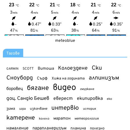
meteoblue
Тагове
Ски
Колоездене
Витоша
SCOTT
GARMIN
Сноуборд
алпинизъм
Сърф
Хижа на годината
видео
бягане
боровец
гмуркане
доц. Сандю Бешев
еверест
екипировка
еко
интервю
зима
изкачване
история
игра
катерене
маратон
метеорология
колело
намаление
парапланеризъм
планина
полезно