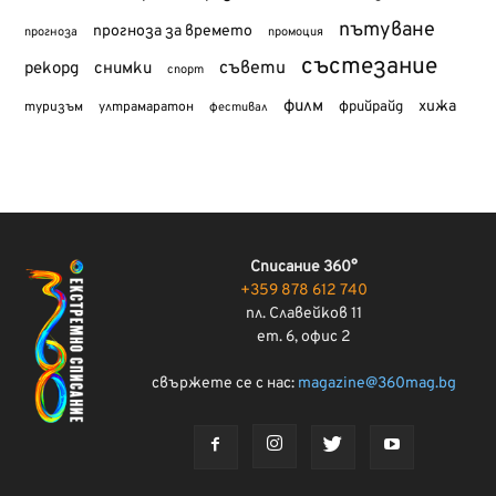
пътуване
прогноза за времето
прогноза
промоция
състезание
съвети
рекорд
снимки
спорт
филм
хижа
туризъм
фрийрайд
ултрамаратон
фестивал
Списание 360°
+359 878 612 740
пл. Славейков 11
ет. 6, офис 2
свържете се с нас:
magazine@360mag.bg