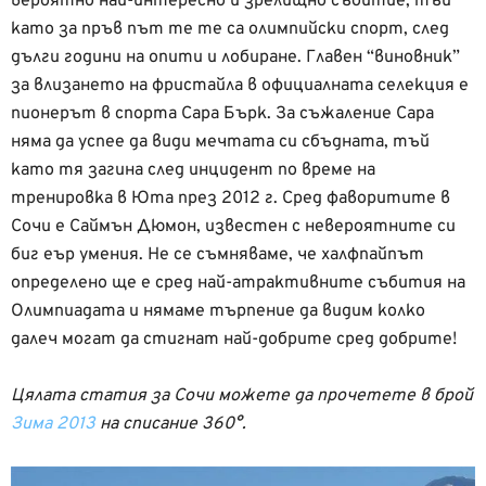
вероятно най-интересно и зрелищно събитие, тъй
като за пръв път те те са олимпийски спорт, след
дълги години на опити и лобиране. Главен “виновник”
за влизането на фристайла в официалната селекция е
пионерът в спорта Сара Бърк. За съжаление Сара
няма да успее да види мечтата си сбъдната, тъй
като тя загина след инцидент по време на
тренировка в Юта през 2012 г. Сред фаворитите в
Сочи е Саймън Дюмон, известен с невероятните си
биг еър умения. Не се съмняваме, че халфпайпът
определено ще е сред най-атрактивните събития на
Олимпиадата и нямаме търпение да видим колко
далеч могат да стигнат най-добрите сред добрите!
Цялата статия за Сочи можете да прочетете в брой
Зима 2013
на списание 360°.