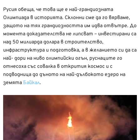
Русия обеща, че това ще е най-грандиозната
Олимпиада в историята. Склонни сме да го вярваме,
защото на тях грандиозността им идва отвътре. До
момента доказателства не липсват – инвестирани са
над 50 милиарда долара в строителство,
инфраструктура и подготовка, а в желанието си да са
най- дори на ниво олимпийски огън, руснаците го
отнесоха със совалка в открития космос и с
подводница до дъното на най-дълбокото езеро на
земята
Байкал
.