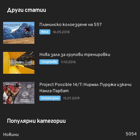
Други статии
Планинско колоездене на 55?
Вело
16.05.2018
Нова зала за групови тренировки
Спортове
11.10.2016
Project Possible 14/7: Нирмал Пурджа изкачи
Нанга Парбат
Алпинизъм
15.07.2019
Популярни категории
5054
Новини