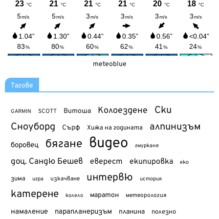
meteoblue
Тагове
Ски
Колоездене
Витоша
SCOTT
GARMIN
Сноуборд
алпинизъм
Сърф
Хижа на годината
видео
бягане
боровец
гмуркане
доц. Сандю Бешев
еверест
екипировка
еко
интервю
зима
изкачване
история
игра
катерене
маратон
метеорология
колело
намаление
парапланеризъм
планина
полезно