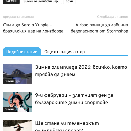
ТАГОВЕ
Зимни олимпийски игри
сочи
предишна статия
Следваща статия
Филм за Sergio Yuppie –
Airbag раници за лавинна
бразилския цар на лонгборда
безопасност от Stormshop
Подобни статии
Още от същия автор
Зимна олимпиада 2026: всичко, което
трябва да знаем
Зимни
9-и февруари – златният ден за
българските зимни спортове
Зимни
Ще стане ли телемаркът
олимпийски спорт?