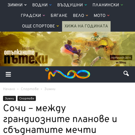
ЗИМНИ
ВОДНИ
ВЪЗДУШНИ
ПЛАНИНСКИ
ГРАДСКИ
БЯГАНЕ
ВЕЛО
МОТО
ОЩЕ СПОРТОВЕ
ХИЖА НА ГОДИНАТА
Начало
Спортове
Зимни
Зимни
Спортове
Сочи – между
грандиозните планове и
сбъднатите мечти