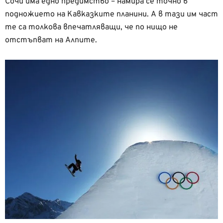
Сочи има едно предимство – намира се точно в
подножието на Кавказките планини. А в тази им част
те са толкова впечатляващи, че по нищо не
отстъпват на Алпите.