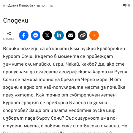
от
Диана Петрова
-
0
10.02.2014
Сподели
SHARES
Всички погледи са обърнати към руския крайбрежен
курорт Сочи, където в момента се провеждат
зимните олимпийски игри. Чакай, какво? Да, ако сте
пропуснали да огледате географската карта на Русия,
Сочи се намира точно на брега на Черно море. И от
години е едно от най-популярните места за почивка
през лятото. Как точно от субтропичен летен
курорт градът се превърна в арена на зимни
спортове? Защо от цялата необятна руска шир
изборът пада върху Сочи? Със сигурност има по-
студени места, с повече сняг и по-високи планини. Но