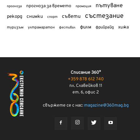
пътуване
прогноза за времето
прогноза
промоция
състезание
съвети
рекорд
снимки
спорт
филм
хижа
туризъм
фрийрайд
ултрамаратон
фестивал
Списание 360°
+359 878 612 740
пл. Славейков 11
ет. 6, офис 2
свържете се с нас:
magazine@360mag.bg