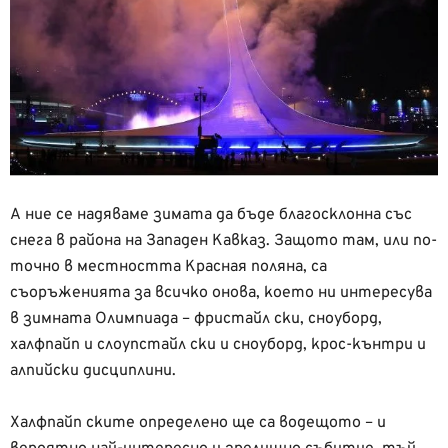
А ние се надяваме зимата да бъде благосклонна със
снега в района на Западен Кавказ. Защото там, или по-
точно в местността Красная поляна, са
съоръженията за всичко онова, което ни интересува
в зимната Олимпиада – фристайл ски, сноуборд,
халфпайп и слоупстайл ски и сноуборд, крос-кънтри и
алпийски дисциплини.
Халфпайп ските определено ще са водещото – и