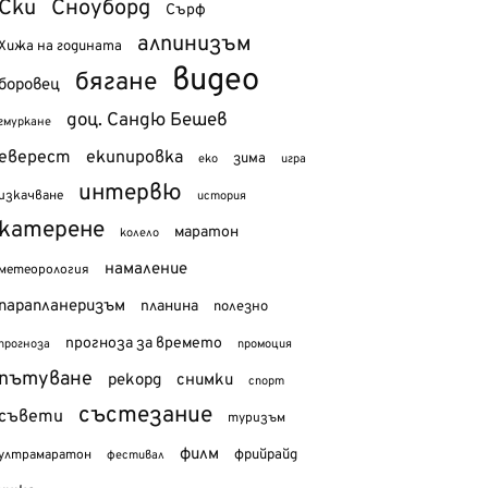
Ски
Сноуборд
Сърф
алпинизъм
Хижа на годината
видео
бягане
боровец
доц. Сандю Бешев
гмуркане
еверест
екипировка
зима
еко
игра
интервю
изкачване
история
катерене
маратон
колело
намаление
метеорология
парапланеризъм
планина
полезно
прогноза за времето
прогноза
промоция
пътуване
рекорд
снимки
спорт
състезание
съвети
туризъм
филм
фрийрайд
ултрамаратон
фестивал