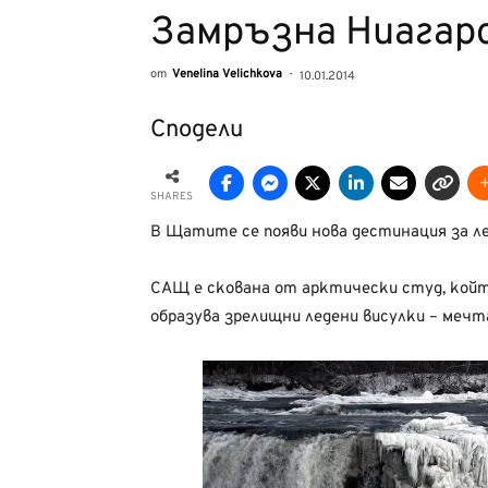
Замръзна Ниагар
от
Venelina Velichkova
-
10.01.2014
Сподели
SHARES
В Щатите се появи нова дестинация за л
САЩ е скована от арктически студ, койт
образува зрелищни ледени висулки – мечт