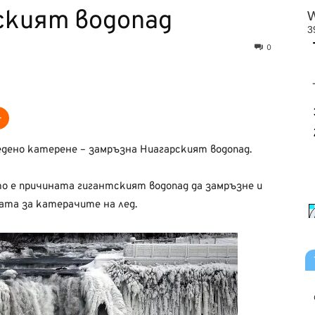
ският водопад
0
едено катерене – замръзна Ниагарският водопад.
о е причината гигантският водопад да замръзне и
ата за катерачите на лед.