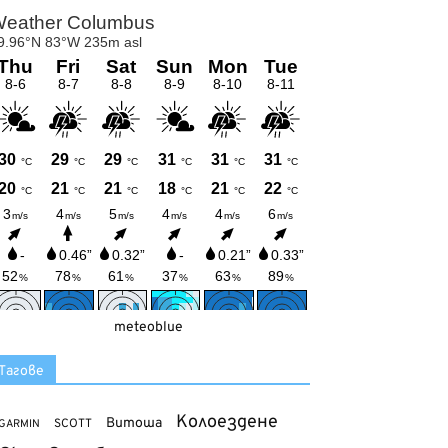
meteoblue
Тагове
Колоездене
Витоша
SCOTT
GARMIN