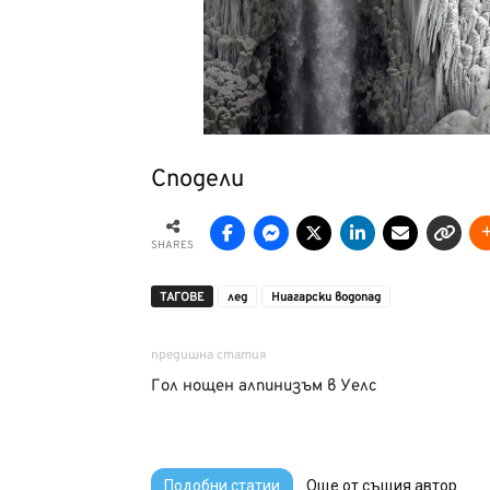
Сподели
SHARES
ТАГОВЕ
лед
Ниагарски водопад
предишна статия
Гол нощен алпинизъм в Уелс
Подобни статии
Още от същия автор