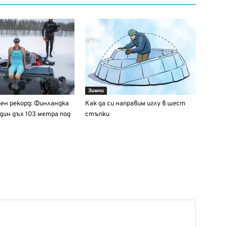
Зимни
ен рекорд: Финландка
Как да си направим иглу в шест
един дъх 103 метра под
стъпки