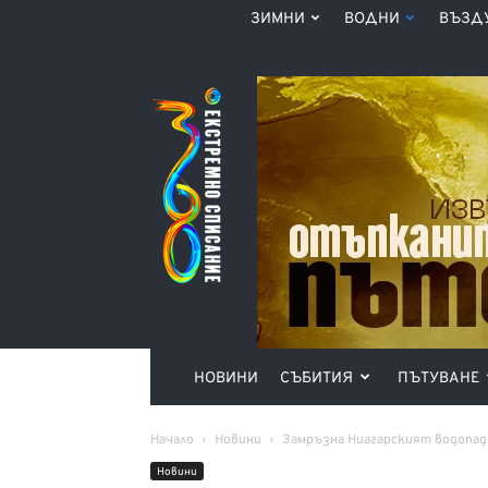
ЗИМНИ
ВОДНИ
ВЪЗД
Списание
360°
НОВИНИ
СЪБИТИЯ
ПЪТУВАНЕ
Начало
Новини
Замръзна Ниагарският водопад
Новини