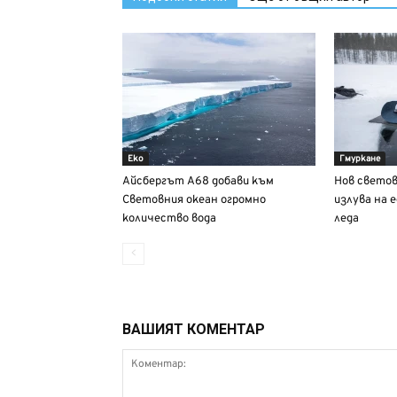
Еко
Гмуркане
Айсбергът А68 добави към
Нов светов
Световния океан огромно
излува на 
количество вода
леда
ВАШИЯТ КОМЕНТАР