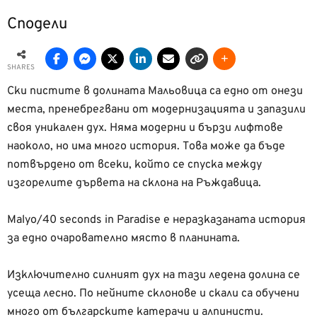
Сподели
SHARES
Ски пистите в долината Мальовица са едно от онези
места, пренебрегвани от модернизацията и запазили
своя уникален дух. Няма модерни и бързи лифтове
наоколо, но има много история. Това може да бъде
потвърдено от всеки, който се спуска между
изгорелите дървета на склона на Ръждавица.
Malyo/40 seconds in Paradise е неразказаната история
за едно очарователно място в планината.
Изключително силният дух на тази ледена долина се
усеща лесно. По нейните склонове и скали са обучени
много от българските катерачи и алпинисти.