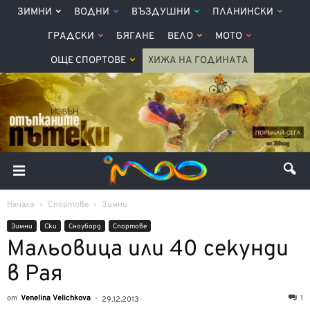
ЗИМНИ
ВОДНИ
ВЪЗДУШНИ
ПЛАНИНСКИ
ГРАДСКИ
БЯГАНЕ
ВЕЛО
МОТО
ОЩЕ СПОРТОВЕ
ХИЖА НА ГОДИНАТА
Начало
Спортове
Зимни
Зимни
Ски
Сноуборд
Спортове
Мальовица или 40 секунди
в Рая
от
Venelina Velichkova
-
1
29.12.2013