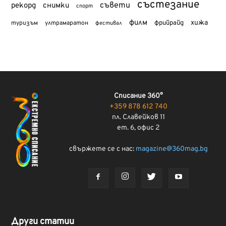
състезание
съвети
рекорд
снимки
спорт
филм
хижа
туризъм
фрийрайд
ултрамаратон
фестивал
Списание 360°
+359 878 612 740
пл. Славейков 11
ет. 6, офис 2
свържете се с нас:
magazine@360mag.bg
Други статии