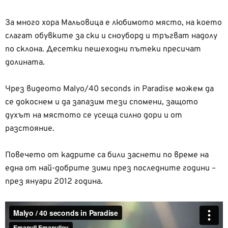
За много хора Мальовица е любимото място, на което
слагат обувките за ски и сноуборд и тръгват надолу
по склона. Десетки пешеходни пътеки пресичат
долината.
Чрез видеото Malyo/40 seconds in Paradise можем да
се докоснем и да запазим тези спомени, защото
духът на мястото се усеща силно дори и от
разстояние.
Повечето от кадрите са били заснети по време на
една от най-добрите зими през последните години –
през януари 2012 година.