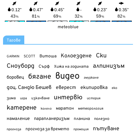
meteoblue
Тагове
Ски
Колоездене
Витоша
SCOTT
GARMIN
Сноуборд
алпинизъм
Сърф
Хижа на годината
видео
бягане
боровец
гмуркане
доц. Сандю Бешев
еверест
екипировка
еко
интервю
зима
изкачване
история
игра
катерене
маратон
метеорология
колело
намаление
парапланеризъм
планина
полезно
пътуване
прогноза за времето
прогноза
промоция