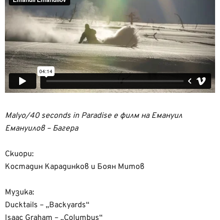
Malyo/40 seconds in Paradise е филм на Емануил
Емануилов – Багера
Скиори:
Костадин Карадинков и Боян Митов
Музика:
Ducktails – „Backyards“
Isaac Graham – „Columbus“