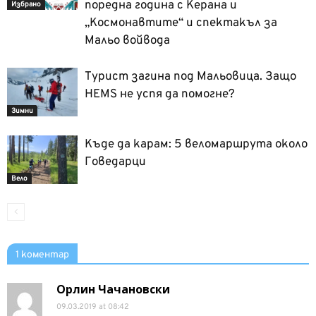
поредна година с Керана и
Избрано
„Космонавтите“ и спектакъл за
Мальо войвода
Турист загина под Мальовица. Защо
HEMS не успя да помогне?
Зимни
Къде да карам: 5 веломаршрута около
Говедарци
Вело
1 коментар
Орлин Чачановски
09.03.2019 at 08:42