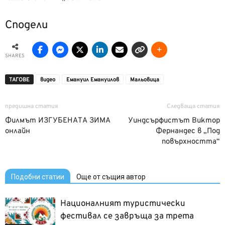
Сподели
SHARES
ТАГОВЕ
видео
Емануил Емануилов
Мальовица
предишна статия
Следваща статия
Филмът ИЗГУБЕНАТА ЗИМА
Уиндсърфистът Виктор
онлайн
Фернандес в „Под
повърхността“
Подобни статии
Още от същия автор
Националният туристически
фестивал се завръща за трета