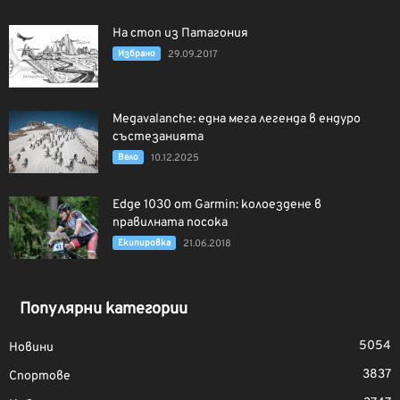
На стоп из Патагония
Избрано
29.09.2017
Megavalanche: една мега легенда в ендуро
състезанията
Вело
10.12.2025
Edge 1030 от Garmin: колоездене в
правилната посока
Екипировка
21.06.2018
Популярни категории
5054
Новини
3837
Спортове