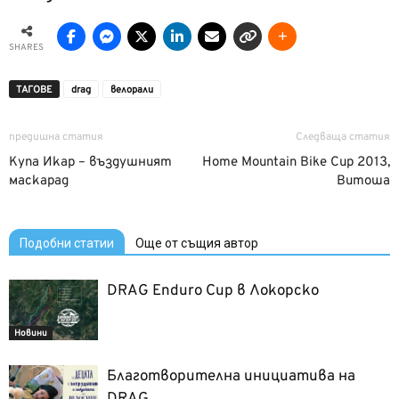
SHARES
ТАГОВЕ
drag
велорали
предишна статия
Следваща статия
Купа Икар – въздушният
Home Mountain Bike Cup 2013,
маскарад
Витоша
Подобни статии
Още от същия автор
DRAG Enduro Cup в Локорско
Новини
Благотворителна инициатива на
DRAG