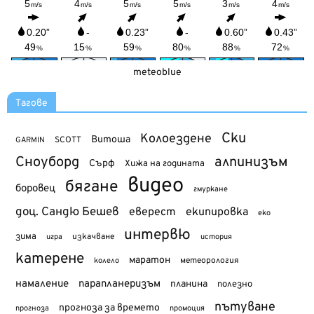
meteoblue
Тагове
Ски
Колоездене
Витоша
SCOTT
GARMIN
Сноуборд
алпинизъм
Сърф
Хижа на годината
видео
бягане
боровец
гмуркане
доц. Сандю Бешев
еверест
екипировка
еко
интервю
зима
изкачване
история
игра
катерене
маратон
метеорология
колело
намаление
парапланеризъм
планина
полезно
пътуване
прогноза за времето
прогноза
промоция