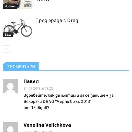
Новини
През града с Drag
Вело
2 КОМЕНТАРИ
Павел
24.09.2013 at 13:22
Здравейте, как да платим и да се запишем за
Велорали DRAG “Черни връх 2013″
от Пловдив?
Venelina Velichkova