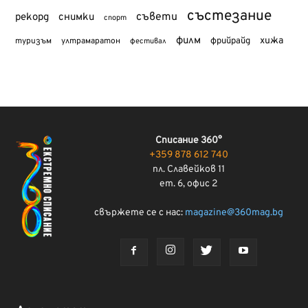
състезание
съвети
рекорд
снимки
спорт
филм
хижа
туризъм
фрийрайд
ултрамаратон
фестивал
Списание 360°
+359 878 612 740
пл. Славейков 11
ет. 6, офис 2
свържете се с нас:
magazine@360mag.bg