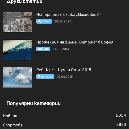
Други статии
Историята на хижа „Мальовица“
Избрано
28.08.2024
Прожекция на филма „Витоша“ в София
Новини
24.02.2014
Рей Чарлс Шумен Опън 2015
Въздушни
07.08.2015
Популярни категории
5054
Новини
3838
Спортове