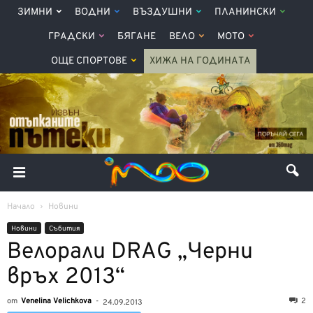
ЗИМНИ
ВОДНИ
ВЪЗДУШНИ
ПЛАНИНСКИ
ГРАДСКИ
БЯГАНЕ
ВЕЛО
МОТО
ОЩЕ СПОРТОВЕ
ХИЖА НА ГОДИНАТА
Начало
Новини
Новини
Събития
Велорали DRAG „Черни
връх 2013“
от
Venelina Velichkova
-
2
24.09.2013