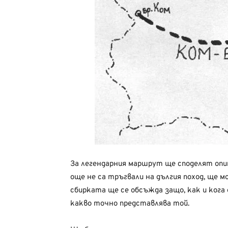
За легендарния маршрут ще споделят опит
още не са тръгвали на дългия поход, ще м
сбирката ще се обсъжда защо, как и кога
какво точно представлява той.