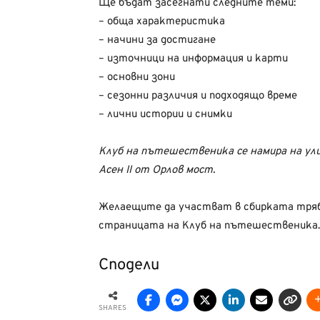
Ще бъдат засегнати следните теми:
– обща характеристика
– начини за достигане
– източници на информация и карти
– основни зони
– сезонни различия и подходящо време
– лични истории и снимки
Клуб на пътешественика се намира на ули
Асен II от Орлов мост.
Желаещите да участват в сбирката трябв
страницата на Клуб на пътешественика.
Сподели
SHARES