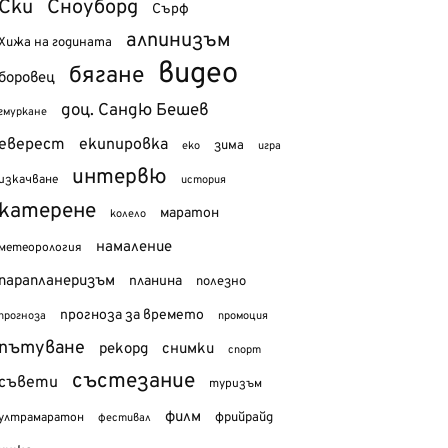
Ски
Сноуборд
Сърф
алпинизъм
Хижа на годината
видео
бягане
боровец
доц. Сандю Бешев
гмуркане
еверест
екипировка
зима
еко
игра
интервю
изкачване
история
катерене
маратон
колело
намаление
метеорология
парапланеризъм
планина
полезно
прогноза за времето
прогноза
промоция
пътуване
рекорд
снимки
спорт
състезание
съвети
туризъм
филм
фрийрайд
ултрамаратон
фестивал