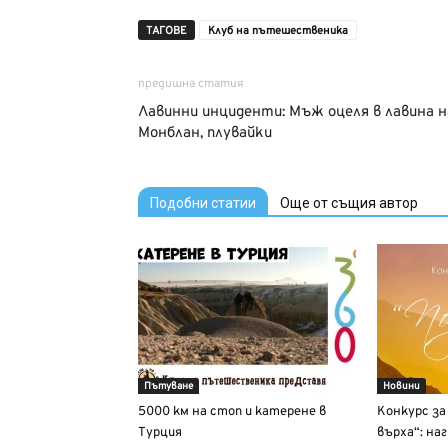
ТАГОВЕ
Клуб на пътешественика
предишна статия
Лавинни инциденти: Мъж оцеля в лавина н
Монблан, плувайки
Подобни статии
Още от същия автор
Пътуване
Новини
5000 км на стоп и катерене в
Конкурс за
Турция
върха“: на