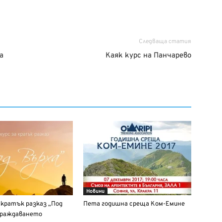
Следваща статия
а
Каяк курс на Панчарево
Новини
 кратък разказ „Под
Пета годишна среща Ком-Емине
граждаването