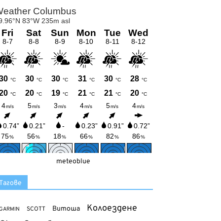
meteoblue
Тагове
Колоездене
Витоша
SCOTT
GARMIN