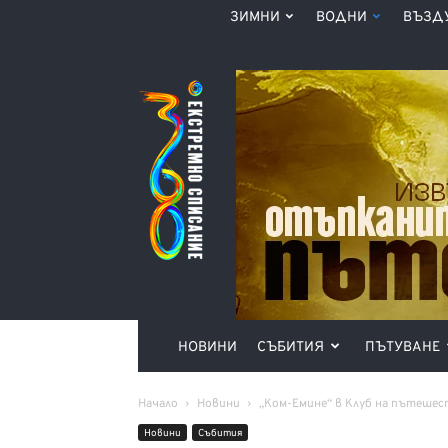
ЗИМНИ
ВОДНИ
ВЪЗД
Списание
360°
НОВИНИ
СЪБИТИЯ
ПЪТУВАНЕ
Начало
Новини
„Ком-Емине“ в Клуб на пътеше
Новини
Събития