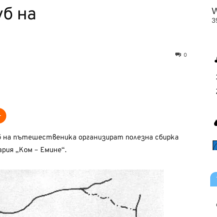
уб на
а
0
уб на пътешественика организират полезна сбирка
ария „Ком – Емине“.