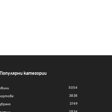
Популярни категории
5054
овини
3838
портове
3749
збрано
2834