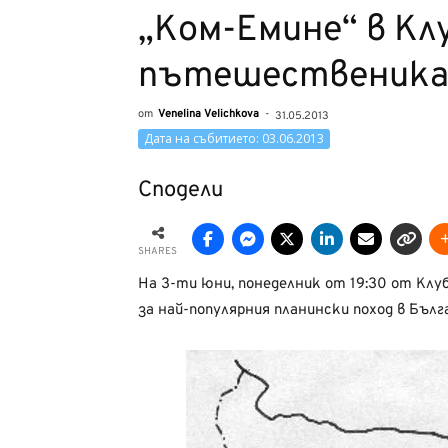
„Ком-Емине“ в Кл
пътешественик
от
Venelina Velichkova
-
31.05.2013
Дата на събитието: 03.06.2013
Сподели
SHARES
На 3-ти юни, понеделник от 19:30 от Кл
за най-популярния планински поход в Бълг