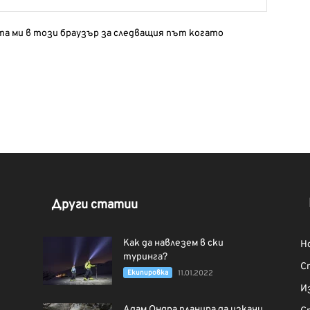
йта ми в този браузър за следващия път когато
Други статии
Как да навлезем в ски
Н
туринга?
С
Екипировка
11.01.2022
И
Адам Ондра планира да изкачи