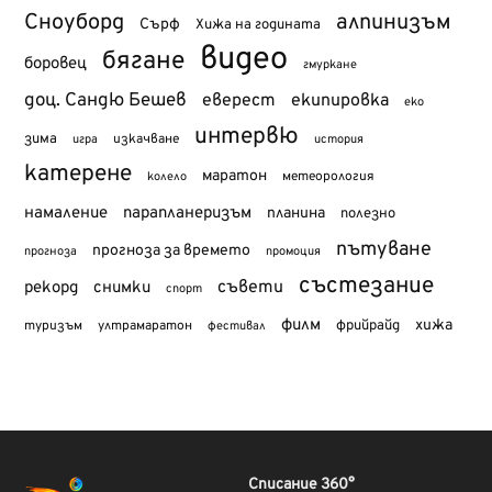
Сноуборд
алпинизъм
Сърф
Хижа на годината
видео
бягане
боровец
гмуркане
доц. Сандю Бешев
еверест
екипировка
еко
интервю
зима
изкачване
история
игра
катерене
маратон
метеорология
колело
намаление
парапланеризъм
планина
полезно
пътуване
прогноза за времето
прогноза
промоция
състезание
съвети
рекорд
снимки
спорт
филм
хижа
туризъм
фрийрайд
ултрамаратон
фестивал
Списание 360°