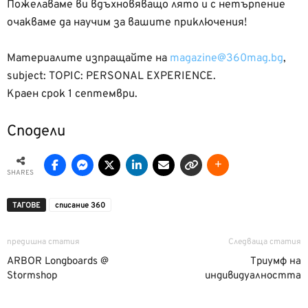
Пожелаваме ви вдъхновяващо лято и с нетърпение
очакваме да научим за вашите приключения!
Материалите изпращайте на
magazine@360mag.bg
,
subject: TOPIC: PERSONAL EXPERIENCE.
Краен срок 1 септември.
Сподели
SHARES
ТАГОВЕ
списание 360
предишна статия
Следваща статия
ARBOR Longboards @
Триумф на
Stormshop
индивидуалността