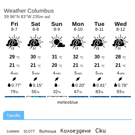
meteoblue
Тагове
Ски
Колоездене
Витоша
SCOTT
GARMIN