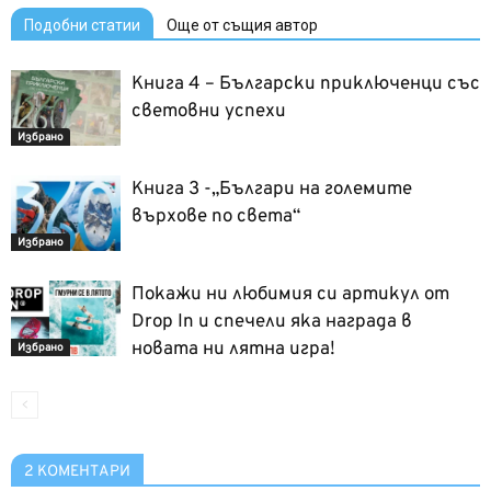
Подобни статии
Още от същия автор
Книга 4 – Български приключенци със
световни успехи
Избрано
Книга 3 -„Българи на големите
върхове по света“
Избрано
Покажи ни любимия си артикул oт
Drop In и спечели яка награда в
новата ни лятна игра!
Избрано
2 КОМЕНТАРИ