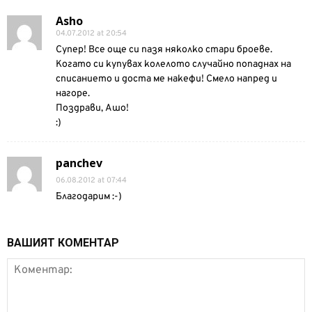
Asho
04.07.2012 at 20:54
Супер! Все още си пазя няколко стари броеве.
Когато си купувах колелото случайно попаднах на
списанието и доста ме накефи! Смело напред и
нагоре.
Поздрави, Ашо!
:)
panchev
06.08.2012 at 07:44
Благодарим :-)
ВАШИЯТ КОМЕНТАР