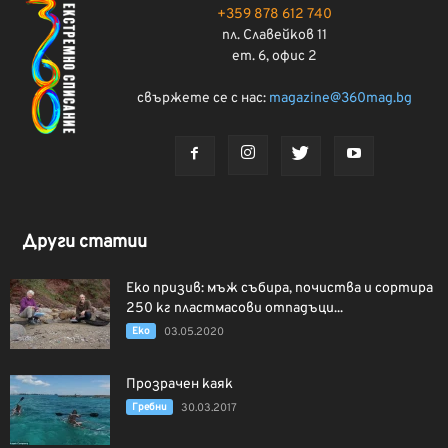
+359 878 612 740
пл. Славейков 11
ет. 6, офис 2
свържете се с нас:
magazine@360mag.bg
Други статии
Еко призив: мъж събира, почиства и сортира
250 кг пластмасови отпадъци...
Еко
03.05.2020
Прозрачен каяк
Гребни
30.03.2017