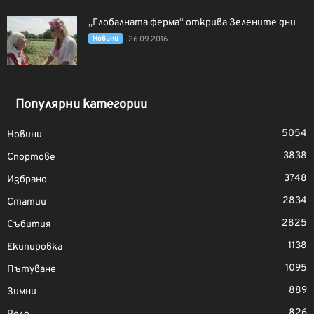
„Глобалната ферма“ открива Зелените дни
Новини
26.09.2016
Популярни категории
5054
Новини
3838
Спортове
3748
Избрано
2834
Статии
2825
Събития
1138
Екипировка
1095
Пътуване
889
Зимни
826