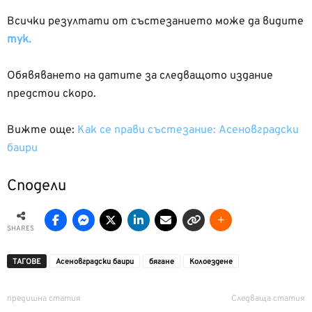
Всички резултати от състезанието може да видите
тук.
Обявяването на датите за следващото издание
предстои скоро.
Вижте още:
Как се прави състезание: Асеновградски
баири
Сподели
SHARES
ТАГОВЕ
Асеновградски баири
бягане
Колоездене
предишна статия
Следваща статия