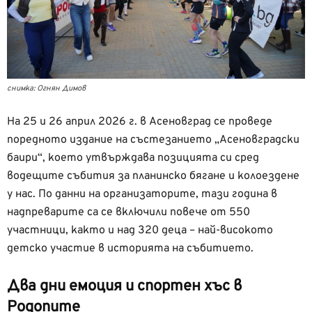
снимка: Огнян Димов
На 25 и 26 април 2026 г. в Асеновград се проведе
поредното издание на състезанието „Асеновградски
баири“, което утвърждава позицията си сред
водещите събития за планинско бягане и колоездене
у нас. По данни на организаторите, тази година в
надпреварите са се включили повече от 550
участници, както и над 320 деца – най-високото
детско участие в историята на събитието.
Два дни емоция и спортен хъс в
Родопите