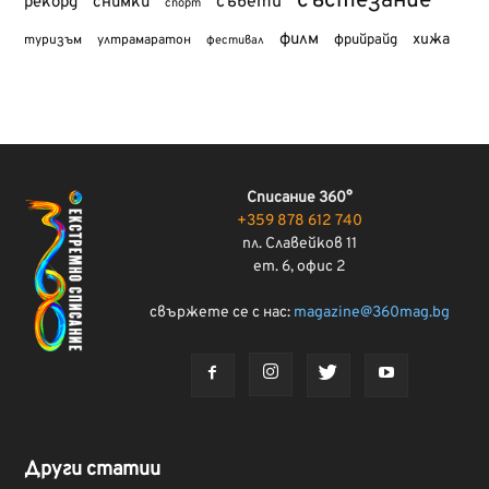
състезание
съвети
рекорд
снимки
спорт
филм
хижа
туризъм
фрийрайд
ултрамаратон
фестивал
Списание 360°
+359 878 612 740
пл. Славейков 11
ет. 6, офис 2
свържете се с нас:
magazine@360mag.bg
Други статии