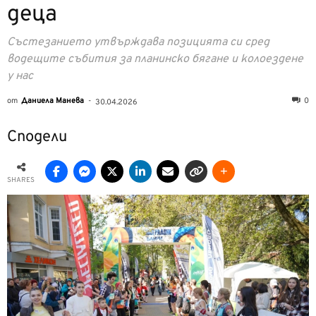
деца
Състезанието утвърждава позицията си сред
водещите събития за планинско бягане и колоездене
у нас
от
Даниела Манева
-
0
30.04.2026
Сподели
SHARES