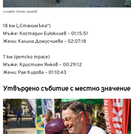
снимка: Огнян Димов
18 км („СтанимЪка“)
Мъже: Костадин Буюклиев – 01:15:51
Жени: Калина Домусчиева – 02:07:18
7 км (детско трасе)
Мъже: Кристиян Янков – 00:29:12
Жени: Рая Кирова – 01:10:43
Утвърдено събитие с местно значение