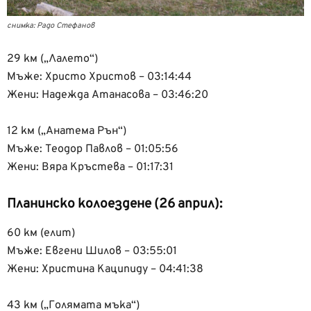
снимка: Радо Стефанов
29 км („Лалето“)
Мъже: Христо Христов – 03:14:44
Жени: Надежда Атанасова – 03:46:20
12 км („Анатема Рън“)
Мъже: Теодор Павлов – 01:05:56
Жени: Вяра Кръстева – 01:17:31
Планинско колоездене (26 април):
60 км (елит)
Мъже: Евгени Шилов – 03:55:01
Жени: Христина Каципиду – 04:41:38
43 км („Голямата мъка“)