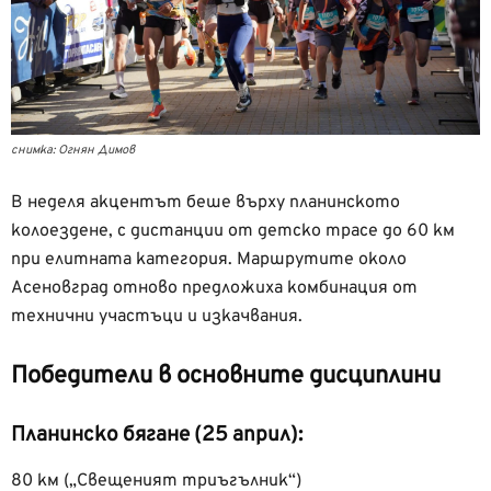
снимка: Огнян Димов
В неделя акцентът беше върху планинското
колоездене, с дистанции от детско трасе до 60 км
при елитната категория. Маршрутите около
Асеновград отново предложиха комбинация от
технични участъци и изкачвания.
Победители в основните дисциплини
Планинско бягане (25 април):
80 км („Свещеният триъгълник“)