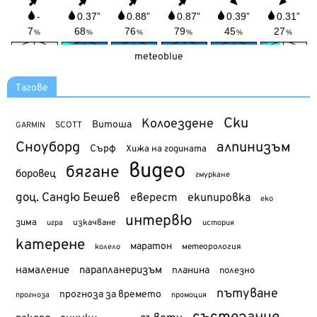
meteoblue
Тагове
Ски
Колоездене
Витоша
SCOTT
GARMIN
Сноуборд
алпинизъм
Сърф
Хижа на годината
видео
бягане
боровец
гмуркане
доц. Сандю Бешев
еверест
екипировка
еко
интервю
зима
изкачване
история
игра
катерене
маратон
метеорология
колело
намаление
парапланеризъм
планина
полезно
пътуване
прогноза за времето
прогноза
промоция