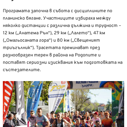
Програмата започна в събота с дисциплините по
планинско бягане. Участниците избираха между
няколко дистанции с различна дължина и трудност –
12 км („Анатема Рън“), 29 км („Лалето“), 47 км
(„Омагьосаната гора“) и 80 км („Свещеният
триъгълник“). Трасетата преминават през
разнообразен терен в района на Родопите и
поставят сериозни изисквания към подготовката на
състезателите.