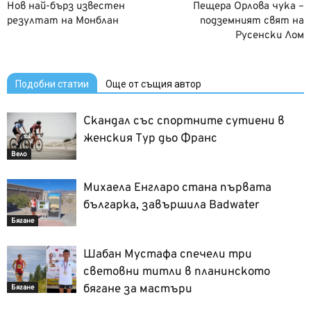
Нов най-бърз известен
Пещера Орлова чука –
резултат на Монблан
подземният свят на
Русенски Лом
Подобни статии
Още от същия автор
Скандал със спортните сутиени в
женския Тур дьо Франс
Вело
Михаела Енгларо стана първата
българка, завършила Badwater
Бягане
Шабан Мустафа спечели три
световни титли в планинското
бягане за мастъри
Бягане