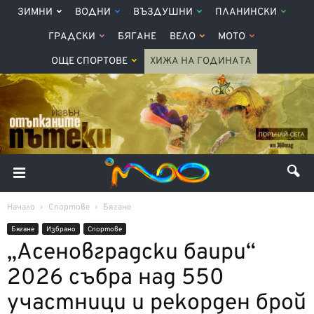
ЗИМНИ
ВОДНИ
ВЪЗДУШНИ
ПЛАНИНСКИ
ГРАДСКИ
БЯГАНЕ
ВЕЛО
МОТО
ОЩЕ СПОРТОВЕ
ХИЖА НА ГОДИНАТА
Начало
Спортове
Бягане
Бягане
Избрано
Спортове
„Асеновградски баири“
2026 събра над 550
участници и рекорден брой