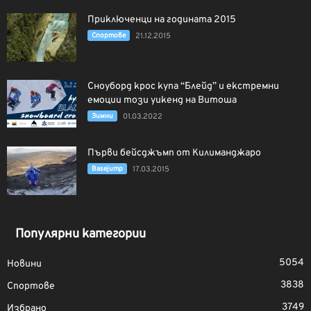
Приключенци на годината 2015
Спортове
21.12.2015
Сноуборд крос купа “Блейд” и екстремни
емоции този уикенд на Витоша
Зимни
01.03.2022
Първи бейсджъмп от Килиманджаро
Basejump
17.03.2015
Популярни категории
5054
Новини
3838
Спортове
3749
Избрано