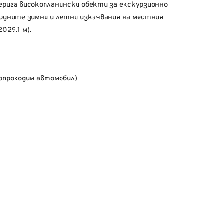
ерига високопланински обекти за екскурзионно
годните зимни и летни изкачвания на местния
029.1 м).
окопроходим автомобил)