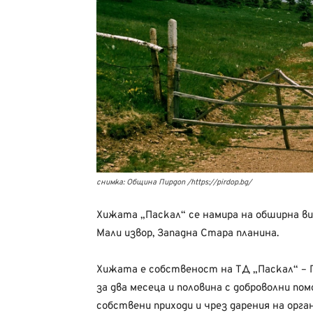
снимка: Община Пирдоп /https://pirdop.bg/
Хижата „Паскал“ се намира на обширна ви
Мали извор, Западна Стара планина.
Хижата е собственост на ТД „Паскал“ – П
за два месеца и половина с доброволни п
собствени приходи и чрез дарения на орга