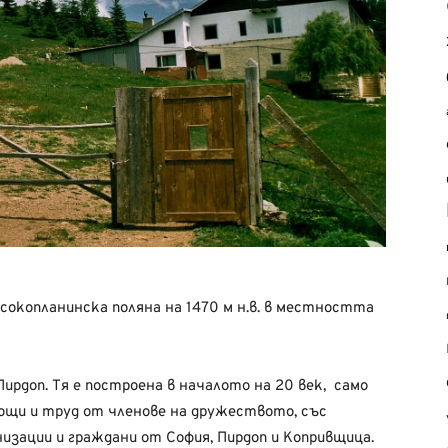
сокопланинска поляна на 1470 м н.в. в местността
ирдоп. Тя е построена в началото на 20 век, само
омощи и труд от членове на дружеството, със
низации и граждани от София, Пирдоп и Копривщица.