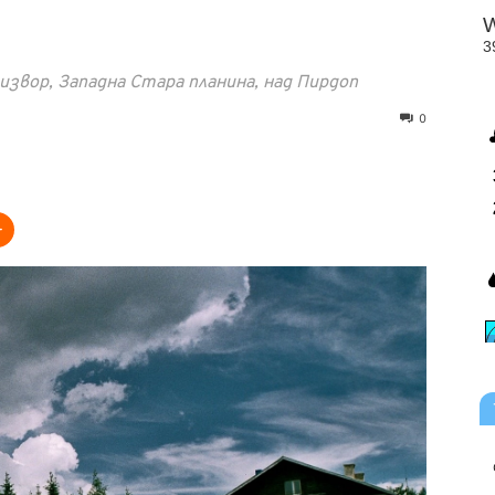
звор, Западна Стара планина, над Пирдоп
0