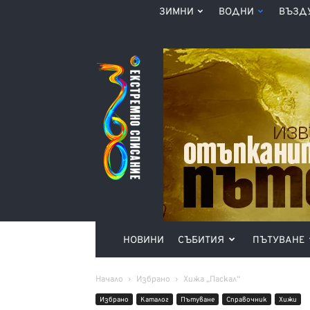
ЗИМНИ
ВОДНИ
ВЪЗД
Списание
360°
НОВИНИ
СЪБИТИЯ
ПЪТУВАНЕ
Начало
Избрано
Хижа „Паскал“
Избрано
Каталог
Пътуване
Справочник
Хижи