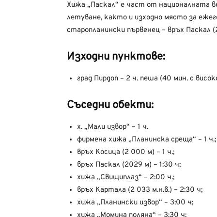
Хижа „Паскал“ е част от националната в
летуване, както и изходно място за еже
старопланински първенец – връх Паскал (2
Изходни пунктове:
град Пирдоп – 2 ч. пеша (40 мин. с вис
Съседни обекти:
х. „Мали извор“ – 1 ч.
фирмена хижа „Планинска среща“ – 1 ч.;
връх Косица (2 000 м) – 1 ч.;
връх Паскал (2029 м) – 1:30 ч;
хижа „Свищиплаз“ – 2:00 ч.;
връх Картала (2 033 м.н.в.) – 2:30 ч;
хижа „Планински извор“ – 3:00 ч;
хижа „Момина поляна“ – 3:30 ч;