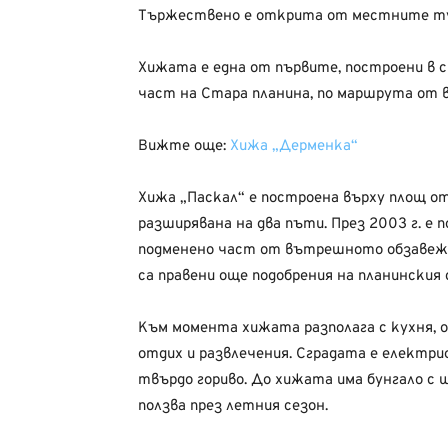
Тържествено е открита от местните тур
Хижата е една от първите, построени в с
част на Стара планина, по маршрута от в
Вижте още:
Хижа „Дерменка“
Хижа „Паскал“ е построена върху площ от 
разширявана на два пъти. През 2003 г. е 
подменено част от вътрешното обзавеж
са правени още подобрения на планинския 
Към момента хижата разполага с кухня, о
отдих и развлечения. Сградата е електри
твърдо гориво. До хижата има бунгало с 
ползва през летния сезон.