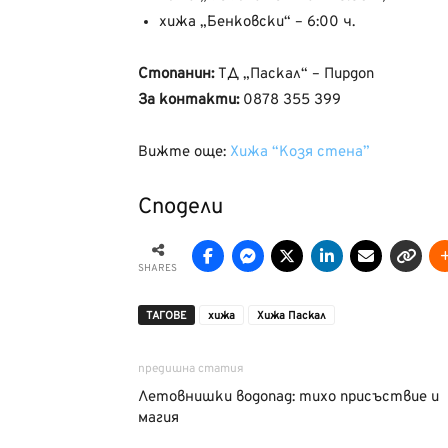
хижа „Бенковски“ – 6:00 ч.
Стопанин:
ТД „Паскал“ – Пирдоп
За контакти:
0878 355 399
Вижте още:
Хижа “Козя стена”
Сподели
SHARES
ТАГОВЕ
хижа
Хижа Паскал
предишна статия
Летовнишки водопад: тихо присъствие и
магия