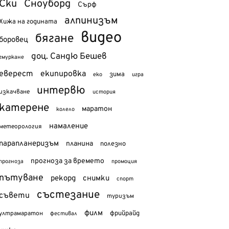
Ски
Сноуборд
Сърф
алпинизъм
Хижа на годината
видео
бягане
боровец
доц. Сандю Бешев
гмуркане
еверест
екипировка
зима
еко
игра
интервю
изкачване
история
катерене
маратон
колело
намаление
метеорология
парапланеризъм
планина
полезно
прогноза за времето
прогноза
промоция
пътуване
рекорд
снимки
спорт
състезание
съвети
туризъм
филм
фрийрайд
ултрамаратон
фестивал