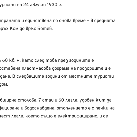
исти на 24 август 1930 г.
траната и единствена по онова време – в средната
ръх Ком до връх Ботев.
60 кв. м, като след това през годините е
поставена пластмасова дограма на прозорците и е
дане. В следващите години от местните туристи
дом.
бширна столова, 7 стаи и 60 легла, удобен кът за
фицирана и водоснабдена, отоплението е с печки на
шест легла, което също е електрифицирано, и се