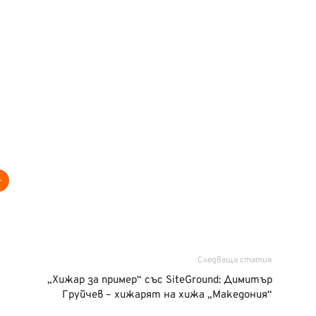
Следваща статия
„Хижар за пример“ със SiteGround: Димитър
Груйчев – хижарят на хижа „Македония“