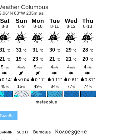
meteoblue
Тагове
Колоездене
Витоша
SCOTT
GARMIN