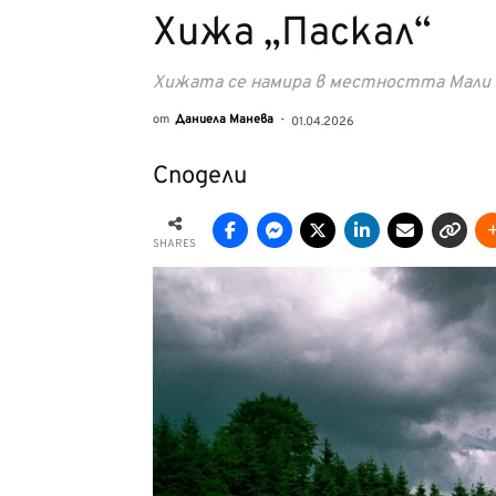
Хижа „Паскал“
Хижата се намира в местността Мали и
от
Даниела Манева
-
01.04.2026
Сподели
SHARES