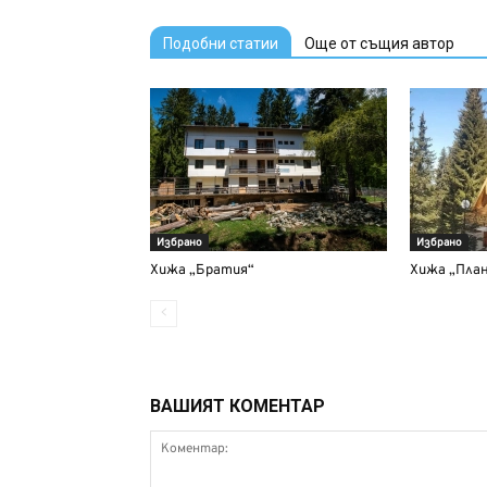
Подобни статии
Още от същия автор
Избрано
Избрано
Хижа „Братия“
Хижа „План
ВАШИЯТ КОМЕНТАР