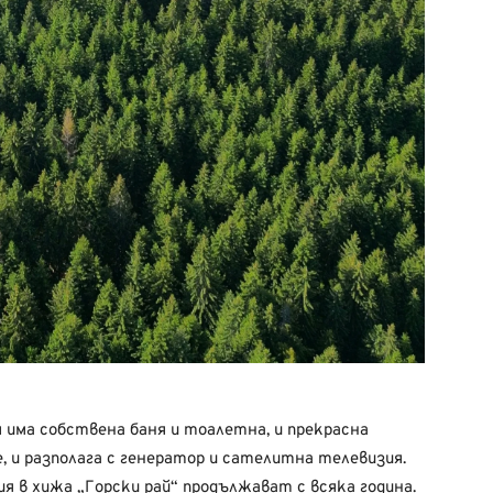
я има собствена баня и тоалетна, и прекрасна
, и разполага с генератор и сателитна телевизия.
я в хижа „Горски рай“ продължават с всяка година.