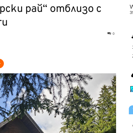
рски рай“ отблизо с
ru
0