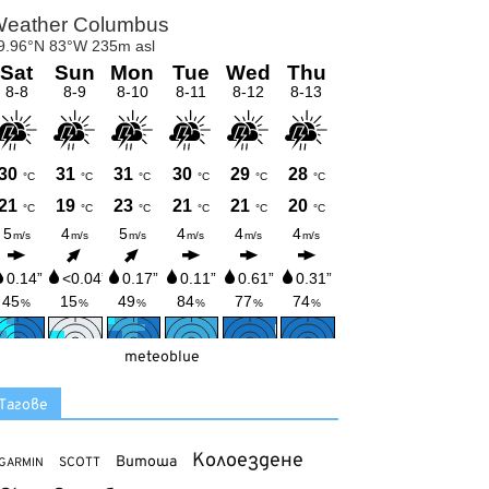
meteoblue
Тагове
Колоездене
Витоша
SCOTT
GARMIN