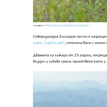
снимка:
Pamela Kaczmarek
и
Deyan Stoyanov
Северозападна България често е недооце
хижа „Горски рай“
, стопанисвана с много
Двамата са хижари от 23 години, посрещ
въздух и хубава храна, приготвена като у 