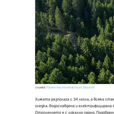
снимка:
Pamela Kaczmarek
и
Deyan Stoyanov
Хижата разполага с 34 легла, а всяка ста
гледка. Водоснабдена и електрифицирана е
Отоплението е с локално парно. Подобрени