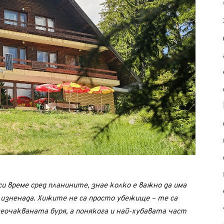
и време сред планините, знае колко е важно да има
 изненада. Хижите не са просто убежище – те са
еочакваната буря, а понякога и най-хубавата част