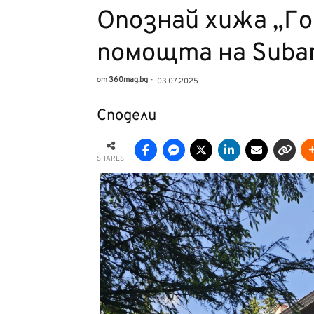
Опознай хижа „Го
помощта на Suba
от
360mag.bg
-
03.07.2025
Сподели
SHARES