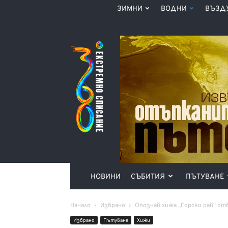
ЗИМНИ
ВОДНИ
ВЪЗД
Списание
360°
НОВИНИ
СЪБИТИЯ
ПЪТУВАНЕ
Начало
Избрано
Опознай хижа „Горски рай“ от
Избрано
Пътуване
Хижи