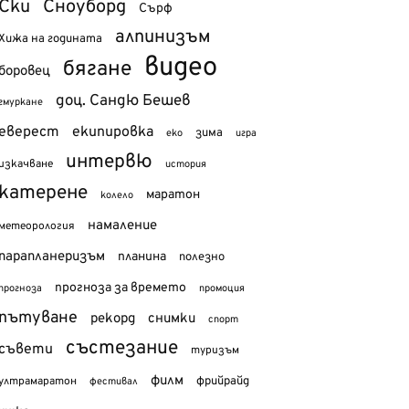
Ски
Сноуборд
Сърф
алпинизъм
Хижа на годината
видео
бягане
боровец
доц. Сандю Бешев
гмуркане
еверест
екипировка
зима
еко
игра
интервю
изкачване
история
катерене
маратон
колело
намаление
метеорология
парапланеризъм
планина
полезно
прогноза за времето
прогноза
промоция
пътуване
рекорд
снимки
спорт
състезание
съвети
туризъм
филм
фрийрайд
ултрамаратон
фестивал