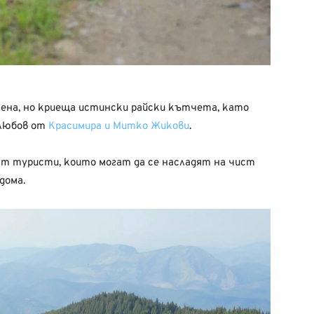
нена, но криеща истински райски кътчета, като
 любов от
Красимира и Митко Жикови
.
ат туристи, които могат да се насладят на чист
дома.