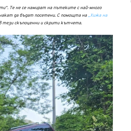
и“. Те не се намират на пътеките с най-много
 чакат да бъдат посетени. С помощта на
„Хижа на
в тези скъпоценни и скрити кътчета.