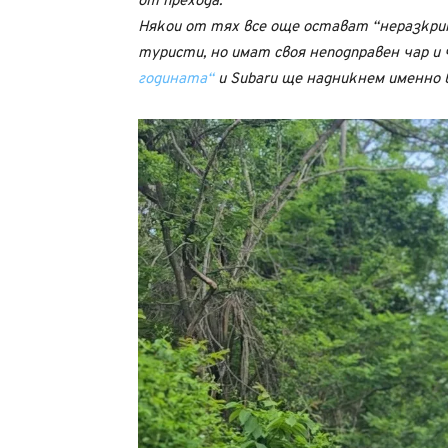
от прехода.
Някои от тях все още остават “неразкрит
туристи, но имат своя неподправен чар и
годината“
и Subaru ще надникнем именно 