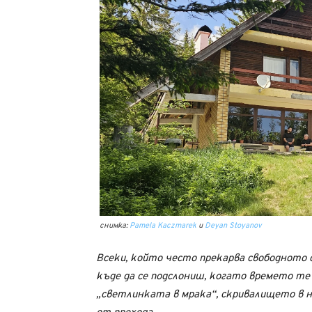
снимка:
Pamela Kaczmarek
и
Deyan Stoyanov
Всеки, който често прекарва свободното с
къде да се подслониш, когато времето те
„светлинката в мрака“, скривалището в н