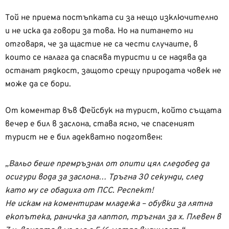
Той не приема постъпката си за нещо изключително
и не иска да говори за това. Но на питането ни
отговаря, че за щастие не са чести случаите, в
които се налага да спасява туристи и се надява да
останат рядкост, защото срещу природата човек не
може да се бори.
От коментар във Фейсбук на турист, който същата
вечер е бил в заслона, става ясно, че спасеният
турист не е бил адекватно подготвен:
„Вальо беше премръзнал от опити цял следобед да
осигури вода за заслона… Тръгна 30 секунди, след
като му се обадиха от ПСС. Респект!
Не искам на коментирам младежа – обувки за лятна
екопътека, раничка за лаптоп, тръгнал за х. Плевен в