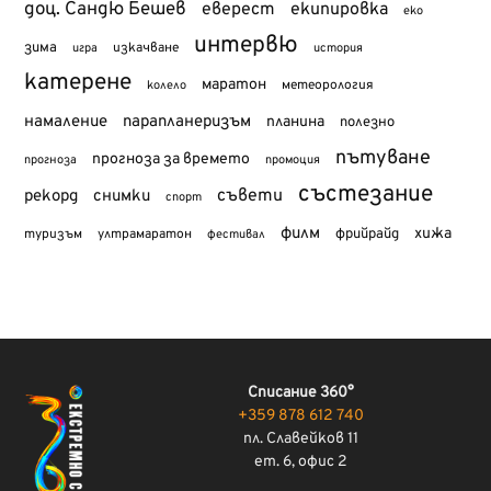
доц. Сандю Бешев
еверест
екипировка
еко
интервю
зима
изкачване
история
игра
катерене
маратон
метеорология
колело
намаление
парапланеризъм
планина
полезно
пътуване
прогноза за времето
прогноза
промоция
състезание
съвети
рекорд
снимки
спорт
филм
хижа
туризъм
фрийрайд
ултрамаратон
фестивал
Списание 360°
+359 878 612 740
пл. Славейков 11
ет. 6, офис 2