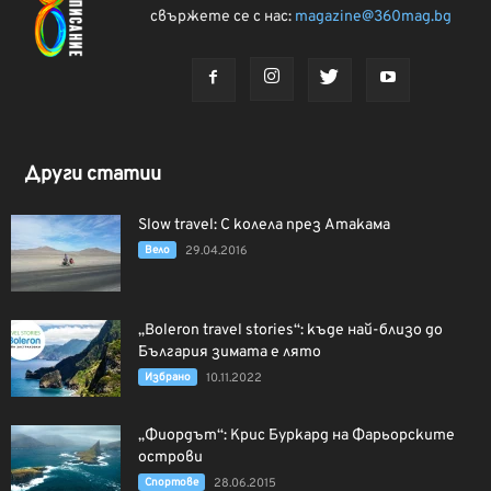
свържете се с нас:
magazine@360mag.bg
Други статии
Slow travel: С колела през Атакама
Вело
29.04.2016
„Boleron travel stories“: къде най-близо до
България зимата е лято
Избрано
10.11.2022
„Фиордът“: Крис Буркард на Фарьорските
острови
Спортове
28.06.2015