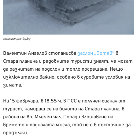
снимка: pss-bg.bg
Валентин Ангелов стопанисва
заслон „Ботев“
в
Стара планина и редовните туристи знаят, че могат
да разчитат на подслон и топло посрещане. Нещо
изключително важно, особено в суровите условия на
зимата.
На 15 февруари, в 18.55 ч. в ПСС е получен сигнал от
турист, намиращ се на билото на Стара планина, в
района на вр. Млечен чал. Поради влошаване на
времето и падналата мъгла, той не е в състояние да
продължи.