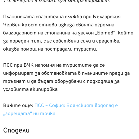
7 ч. вечерта в мъгла с 5/6 метра видимост.“
Планинската спасителна служба при Българския
Червен кръст отново изказа своята огромна
благодарност на стопанина на заслон „Ботев“, който
за пореден път, със собствени сили и средства,
оказва помощ на пострадали туристи.
ПСС при БЧК напомня на туристите да се
информират за обстановката в планините преди да
тръгнат и да бъдат оборудвани с подходяща за
условията екипировка.
Вижте още:
ПСС – София: Боянският водопад е
„горещата“ ни точка
Сподели