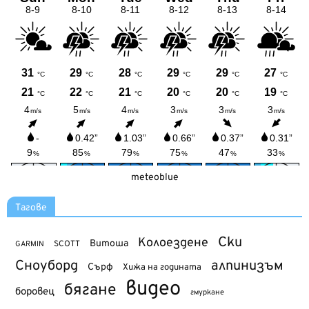
meteoblue
Тагове
Ски
Колоездене
Витоша
SCOTT
GARMIN
Сноуборд
алпинизъм
Сърф
Хижа на годината
видео
бягане
боровец
гмуркане