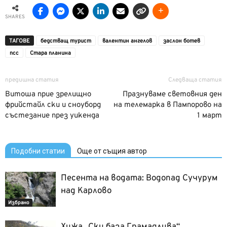
SHARES
ТАГОВЕ
бедстващ турист
валентин ангелов
заслон ботев
псс
Стара планина
предишна статия
Следваща статия
Витоша прие зрелищно
Празнуваме световния ден
фрийстайл ски и сноуборд
на телемарка в Пампорово на
състезание през уикенда
1 март
Подобни статии
Още от същия автор
Песента на водата: Водопад Сучурум
над Карлово
Избрано