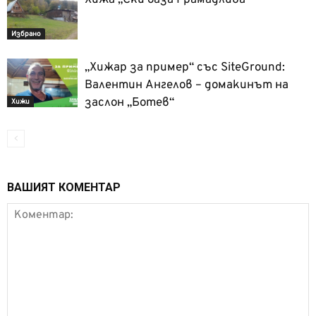
Хижа „Ски база Грамадлива“
Избрано
„Хижар за пример“ със SiteGround:
Валентин Ангелов – домакинът на
заслон „Ботев“
Хижи
ВАШИЯТ КОМЕНТАР