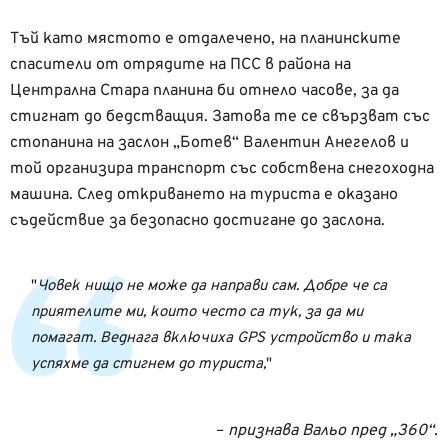
Тъй като мястото е отдалечено, на планинските
спасители от отрядите на ПСС в района на
Централна Стара планина би отнело часове, за да
стигнат до бедстващия. Затова те се свързват със
стопанина на заслон „Ботев“ Валентин Анегелов и
той организира транспорт със собствена снегоходна
машина. След откриването на туриста е оказано
съдействие за безопасно достигане до заслона.
Човек нищо не може да направи сам. Добре че са
приятелите ми, които често са тук, за да ми
помагат. Веднага включиха GPS устройство и така
успяхме да стигнем до туриста,
–
признава Вальо пред „360“.