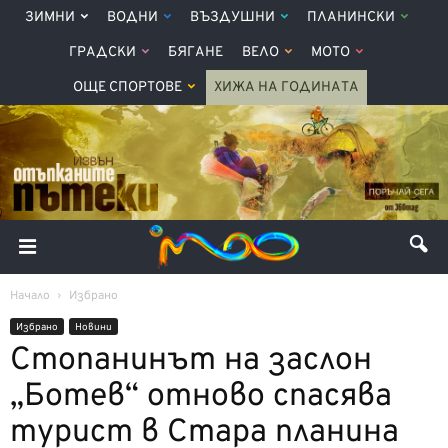
ЗИМНИ
ВОДНИ
ВЪЗДУШНИ
ПЛАНИНСКИ
ГРАДСКИ
БЯГАНЕ
ВЕЛО
МОТО
ОЩЕ СПОРТОВЕ
ХИЖА НА ГОДИНАТА
Начало
Избрано
Избрано
Новини
Стопанинът на заслон
„Ботев“ отново спасява
турист в Стара планина