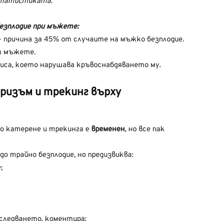
 статистиката.
безплодие при мъжете:
– причина за 45% от случаите на мъжко безплодие.
от мъжете.
иса, което нарушава кръвоснабдяването му.
ризъм и трекинг върху
о катерене и трекинга е
временен
, но все пак
о трайно безплодие, но предизвиква:
;
зследването, коментира: