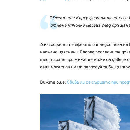
Ефектите върху фертилността са к
отнеме няколко месеца след връщане
Дългосрочните ефекти от недостига на к
напълно изяснени. Според последните дока
тестисите при мъжете може да доведе до
деца могат да имат репродуктивни затру
Вижте още:
Свива ли се сърцето при про