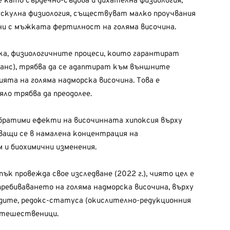
е като сърдечно-съдова и дихателна физиология,
ускулна физиология, съществуват малко проучвания
ни с мъжката фертилност на голяма височина.
ка, физиологичните процеси, които гарантират
анс), трябва да се адаптират към външните
ята на голяма надморска височина. Това е
ло трябва да преодолее.
братими ефекти на височинната хипоксия върху
ващи се в намалена концентрация на
 и биохимични изменения.
пък провежда свое изследване (2022 г.), чиято цел е
ребиваването на голяма надморска височина, върху
дите, редокс-статуса (окислително-редукционния
пътешественици.