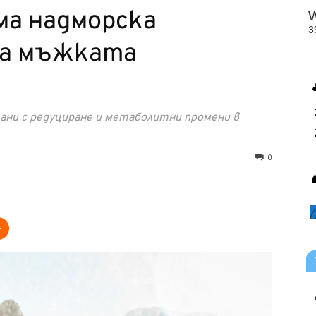
ма надморска
ва мъжката
ани с редуциране и метаболитни промени в
0