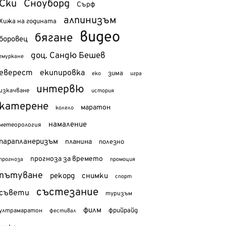
Ски
Сноуборд
Сърф
алпинизъм
Хижа на годината
видео
бягане
боровец
доц. Сандю Бешев
гмуркане
еверест
екипировка
зима
еко
игра
интервю
изкачване
история
катерене
маратон
колело
намаление
метеорология
парапланеризъм
планина
полезно
прогноза за времето
прогноза
промоция
пътуване
рекорд
снимки
спорт
състезание
съвети
туризъм
филм
фрийрайд
ултрамаратон
фестивал