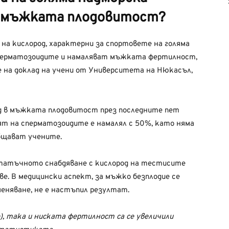
и мъжката плодовитост?
 на кислород, характерни за спортовете на голяма
сперматозоидите и намаляват мъжката фертилност,
се на доклад на учени от Университета на Нюкасъл,
д в мъжката плодовитост през последните пет
ят на сперматозоидите е намалял с 50%, като няма
общават учените.
статъчното снабдяване с кислород на тестисите
е. В медицински аспект, за мъжко безплодие се
еменяване, не е настъпил резултат.
, така и ниската фертилност са се увеличили