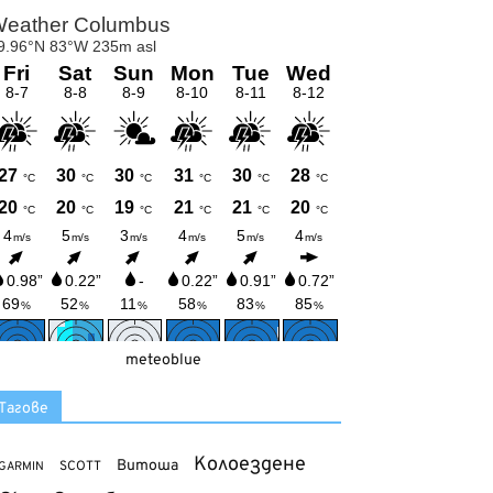
meteoblue
Тагове
Колоездене
Витоша
SCOTT
GARMIN