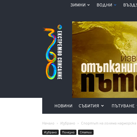
ЗИМНИ
ВОДНИ
ВЪЗД
Списание
360°
НОВИНИ
СЪБИТИЯ
ПЪТУВАНЕ
Начало
Избрано
Спортът на голяма надморска
Избрано
Полезно
Статии