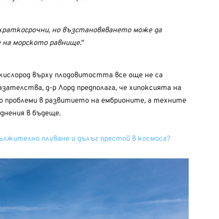
раткосрочни, но възстановяването може да
 на морското равнище.
ислород върху плодовитостта все още не са
зателства, д-р Лорд предполага, че хипоксията на
 проблеми в развитието на ембрионите, а техните
днения в бъдеще.
дължително плуване и дълъг престой в космоса?