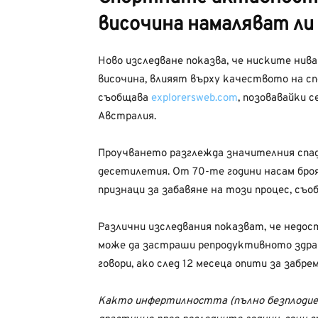
височина намаляват л
Ново изследване показва, че ниските нива
височина, влияят върху качеството на 
съобщава
explorersweb.com
, позовавайки 
Австралия.
Проучването разглежда значителния спа
десетилетия. От 70-те години насам бро
признаци за забавяне на този процес, съ
Различни изследвания показват, че недо
може да застраши репродуктивното здрав
говори, ако след 12 месеца опити за забр
Както инфертилността (пълно безплодие)