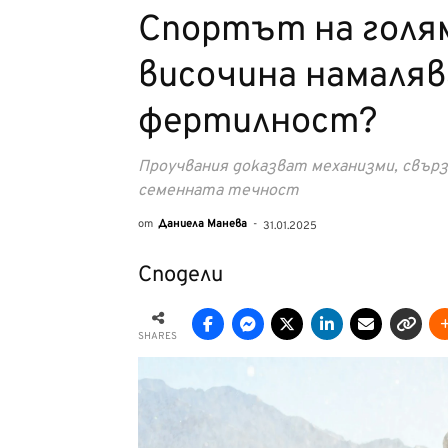
Спортът на голя
височина намаля
фертилност?
Проучвания доказват механизми, свърз
семенната течност
от
Даниела Манева
-
31.01.2025
Сподели
SHARES