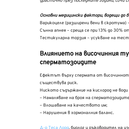
драстично през последните години, сочи
Основни медицински фактори, водещи до 
Варикоцеле (разширени вени в скротума) 
Сънна апнея – среща се при 13% до 30% 
Тестикуларна торзия – усукване на тест
Влиянието на височинния ту
сперматозоидите
Ефектът върху спермата от височиннот
съществува риск.
Ниското съдържание на кислород не води д
– Намаляване на броя на сперматозоидите
– Влошаване на качеството им;
– Нарушения в хормоналния баланс.
Д-р Теса Лорд
, биолог и ръководител на и