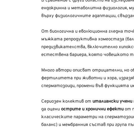
В сравнение с други области на изследван
ендокринна и метаболитна физиология, м
върху физиологичните адаптации, свърза
От биологична и еволюционна гледна точ
мъжката репродуктивна хомеостаза (бал
предизвикателства, включително хипокси
естествена бариера, която човешкото тя
Много автори описват отрицателни, но о
фертилитета при животни и хора, изразя
сперматозоиди, промени във функцията им
Сериозен колектив от
италиански учени
да оцени
острите и хронични ефекти
от п
класическите параметри на сперматозои
баланс) и мембранния състав при група 