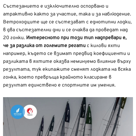
Състезанието е изключително оспорвано и
атрактивно както за участие, така и за наблюдение.
Ветроходците ще се състезават с еднотипни лодки,
в два състезателни дни и се очаква да проведат над
20 гонки.
Интересното при този тип надпревари е,
че за разлика от големите регати
с килови яхти
например, където се взимат предвид коефициенти и
разликата в яхтите оказва неминуемо влияние върху
резултата, тук екипажите сменят лодката на всяка
гонка, което превръща крайното класиране в
резултат единствено е спортните им умения.