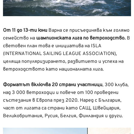
От 11 до 13-ти юни
Варна се присъединява към голямо
семейство на
шампионската лига по ветроходство.
В
световен план това е инициатива на ISLA
(INTERNATIONAL SAILING LEAGUE ASSOCIATION),
целяща популяризирането, развитието и успеха на
ветроходството като националната лига.
Форматът включва 20 страни участници
, 300 клуба,
над 3 000 ветроходци и повече от 100 проведени
състезания в Европа през 2020. Наред с България,
част от лигата са страни като САЩ, Швейцария,
Великобритания, Русия, Белгия, Финландия и други.