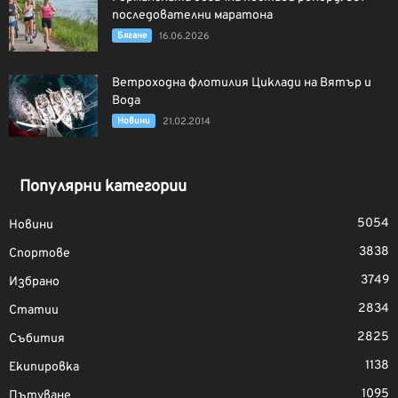
последователни маратона
Бягане
16.06.2026
Ветроходна флотилия Циклади на Вятър и
Вода
Новини
21.02.2014
Популярни категории
5054
Новини
3838
Спортове
3749
Избрано
2834
Статии
2825
Събития
1138
Екипировка
1095
Пътуване