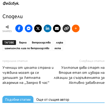
Фейсбук.
Сподели
SHARES
ТАГОВЕ
варна
Ветроходство
лодка
шампионска лига по ветроходство
яхта
предишна статия
Следваща статия
Ученици от цялата страна и
Уолтопия дава старт на
чужбина могат да се
втория етап от избора на
запишат за Лятната
локации за съоръженията за
академия на „Заедно в час“
Активно забавление
Подобни статии
Още от същия автор