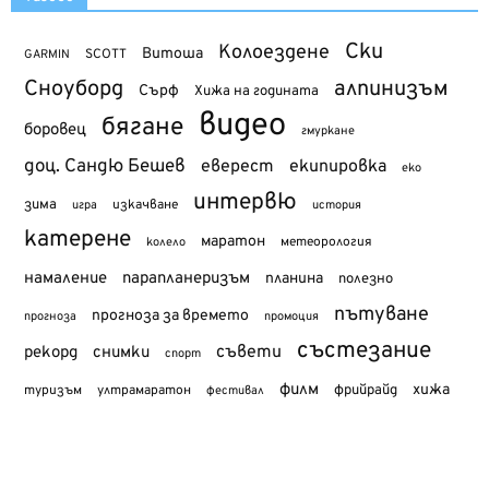
Ски
Колоездене
Витоша
SCOTT
GARMIN
Сноуборд
алпинизъм
Сърф
Хижа на годината
видео
бягане
боровец
гмуркане
доц. Сандю Бешев
еверест
екипировка
еко
интервю
зима
изкачване
история
игра
катерене
маратон
метеорология
колело
намаление
парапланеризъм
планина
полезно
пътуване
прогноза за времето
прогноза
промоция
състезание
съвети
рекорд
снимки
спорт
филм
хижа
туризъм
фрийрайд
ултрамаратон
фестивал