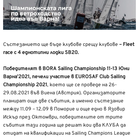
Състезанието ще бъде клубове срещу клубове
– Fleet
race с 4 еднотипни лодки SB20.
Победителят в BORA Sailing Championship 11-13 Юни
Варна’2021, печели участие в EUROSAF Club Sailing
Championship 2021
, което ще се проведе на 26-
29.08.2021 във Виена (Австрия). Организаторите
планират още две събития, а именно състезание
между 11.09 – 12.09 в Поморие и още едно в Язовир
Искър през Октомври, победителите от трите
събития тази година ще решат кои два КЛУБА да
отидат на квалификации на Sailing Champions League