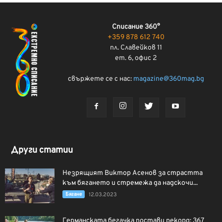
Списание 360°
+359 878 612 740
пл. Славейков 11
ет. 6, офис 2
свържете се с нас:
magazine@360mag.bg
Други статии
Незрящият Виктор Асенов за страстта
към бягането и стремежа да надскочи...
Бягане
12.03.2023
Германската бегачка постави рекорд: 367