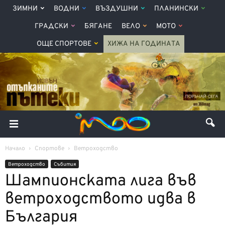
ЗИМНИ
ВОДНИ
ВЪЗДУШНИ
ПЛАНИНСКИ
ГРАДСКИ
БЯГАНЕ
ВЕЛО
МОТО
ОЩЕ СПОРТОВЕ
ХИЖА НА ГОДИНАТА
Начало
Спортове
Ветроходство
Ветроходство
Събития
Шампионската лига във
ветроходството идва в
България