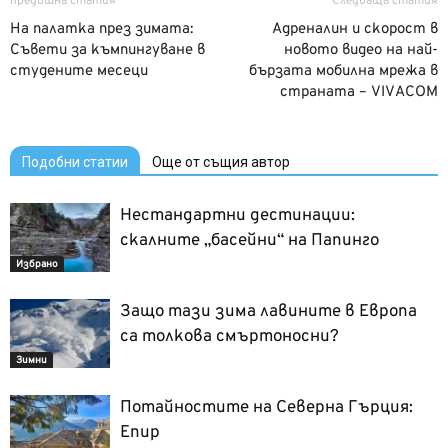
предишна статия
Следваща статия
На палатка през зимата:
Адреналин и скорост в
Съвети за къмпингуване в
новото видео на най-
студените месеци
бързата мобилна мрежа в
страната – VIVACOM
Подобни статии
Още от същия автор
Нестандартни дестинации:
скалните „басейни“ на Папинго
Избрано
Защо тази зима лавините в Европа
са толкова смъртоносни?
Зимни
Потайностите на Северна Гърция:
Епир