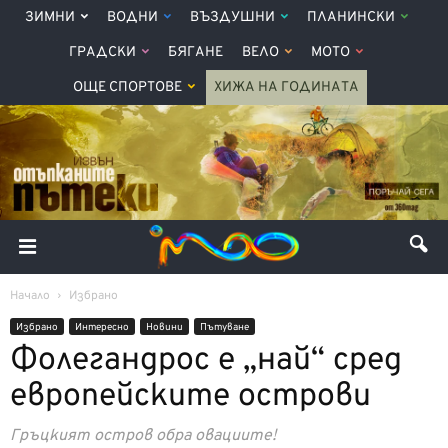
ЗИМНИ
ВОДНИ
ВЪЗДУШНИ
ПЛАНИНСКИ
ГРАДСКИ
БЯГАНЕ
ВЕЛО
МОТО
ОЩЕ СПОРТОВЕ
ХИЖА НА ГОДИНАТА
Начало
Избрано
Избрано
Интерeсно
Новини
Пътуване
Фолегандрос е „най“ сред
европейските острови
Гръцкият остров обра овациите!