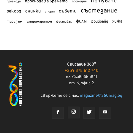
пътуване
прогноза за времето
прогноза
промоция
състезание
съвети
рекорд
снимки
спорт
филм
хижа
туризъм
фрийрайд
ултрамаратон
фестивал
Списание 360°
+359 878 612 740
пл. Славейков 11
ет. 6, офис 2
свържете се с нас:
magazine@360mag.bg