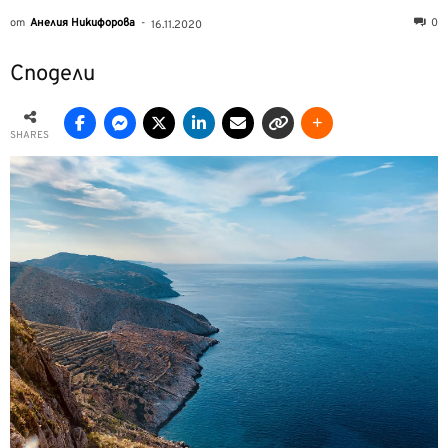
от
Анелия Никифорова
-
0
16.11.2020
Сподели
SHARES