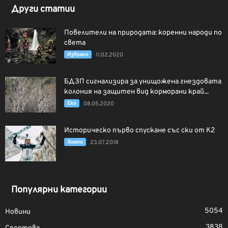
Други статии
Повелители на природата: коренни народи по
света
Избрано
11.02.2020
БДЗП сигнализира за унищожена гнездовата
колония на защитен вид корморани край...
Еко
08.05.2020
Историческо първо спускане със ски от К2
Зимни
23.07.2018
Популярни категории
5054
Новини
3838