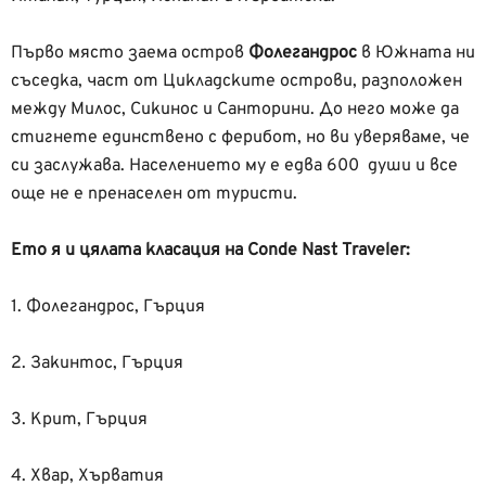
Първо място заема остров
Фолегандрос
в Южната ни
съседка, част от Цикладските острови, разположен
между Милос, Сикинос и Санторини. До него може да
стигнете единствено с ферибот, но ви уверяваме, че
си заслужава. Населението му е едва 600 души и все
още не е пренаселен от туристи.
Ето я и цялата класация на Conde Nast Traveler:
1. Фолегандрос, Гърция
2. Закинтос, Гърция
3. Крит, Гърция
4. Хвар, Хърватия