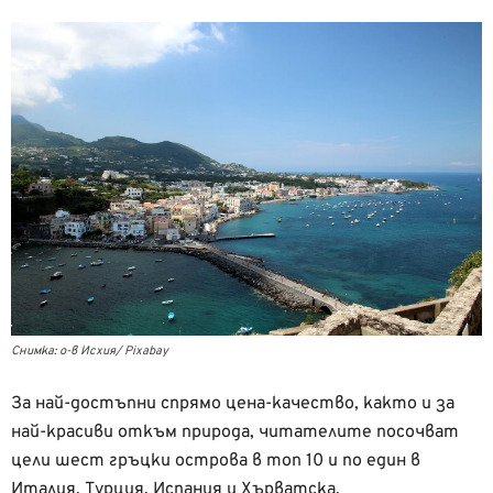
Снимка: о-в Исхия/ Pixabay
За най-достъпни спрямо цена-качество, както и за
най-красиви откъм природа, читателите посочват
цели шест гръцки острова в топ 10 и по един в
Италия, Турция, Испания и Хърватска.