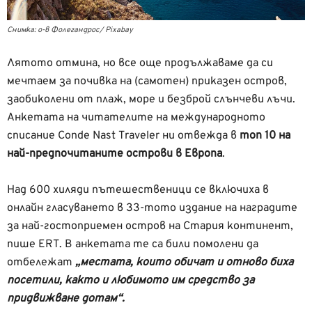
Снимка: о-в Фолегандрос/ Pixabay
Лятото отмина, но все още продължаваме да си
мечтаем за почивка на (самотен) приказен остров,
заобиколени от плаж, море и безброй слънчеви лъчи.
Анкетата на читателите на международното
списание Conde Nast Traveler ни отвежда в
топ 10 на
най-предпочитаните острови в Европа
.
Над 600 хиляди пътешественици се включиха в
онлайн гласуването в 33-тото издание на наградите
за най-гостоприемен остров на Стария континент,
пише ERT. В анкетата те са били помолени да
отбележат
„местата, които обичат и отново биха
посетили, както и любимото им средство за
придвижване дотам“.