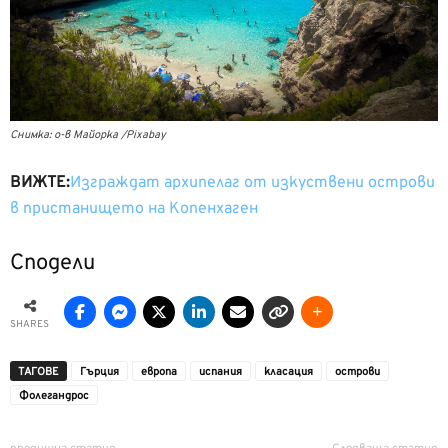
Снимка: о-в Майорка /Pixabay
ВИЖТЕ:
Изграждат архипелаг от изкуствени острови
в пристанището на Копенхаген
Сподели
SHARES
ТАГОВЕ
Гърция
европа
испания
класация
острови
Фолегандрос