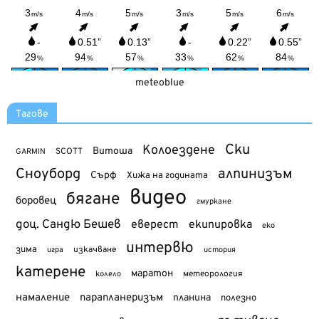
meteoblue
Тагове
Ски
Колоездене
Витоша
SCOTT
GARMIN
Сноуборд
алпинизъм
Сърф
Хижа на годината
видео
бягане
боровец
гмуркане
доц. Сандю Бешев
еверест
екипировка
еко
интервю
зима
изкачване
история
игра
катерене
маратон
метеорология
колело
намаление
парапланеризъм
планина
полезно