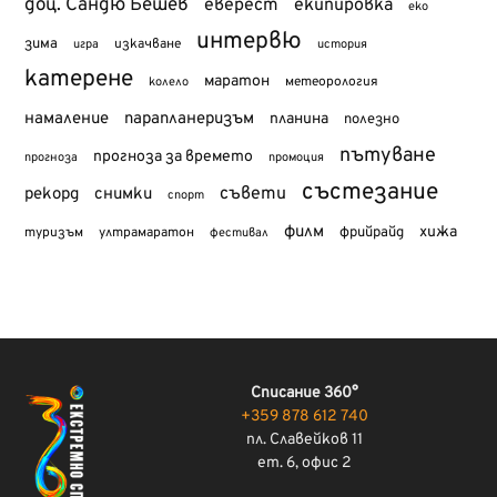
доц. Сандю Бешев
еверест
екипировка
еко
интервю
зима
изкачване
история
игра
катерене
маратон
метеорология
колело
намаление
парапланеризъм
планина
полезно
пътуване
прогноза за времето
прогноза
промоция
състезание
съвети
рекорд
снимки
спорт
филм
хижа
туризъм
фрийрайд
ултрамаратон
фестивал
Списание 360°
+359 878 612 740
пл. Славейков 11
ет. 6, офис 2