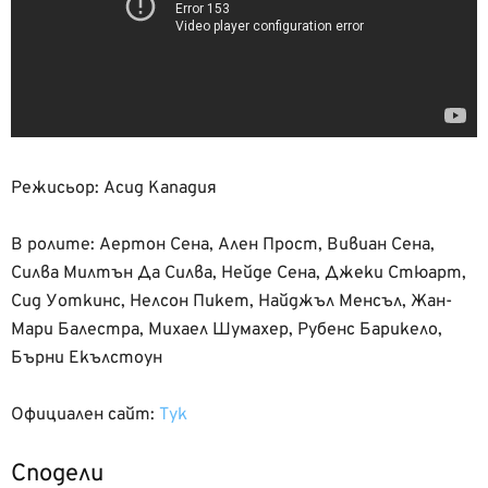
Режисьор: Асид Кападия
В ролите: Аертон Сена, Ален Прост, Вивиан Сена,
Силва Милтън Да Силва, Нейде Сена, Джеки Стюарт,
Сид Уоткинс, Нелсон Пикет, Найджъл Менсъл, Жан-
Мари Балестра, Михаел Шумахер, Рубенс Барикело,
Бърни Екълстоун
Официален сайт:
Тук
Сподели