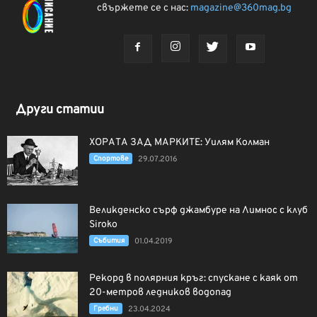
свържете се с нас:
magazine@360mag.bg
Други статии
ХОРАТА ЗАД МАРКИТЕ: Уилям Колман
Спортове
29.07.2016
Великденско сърф джамбуре на Лимнос с клуб
Siroko
Събития
01.04.2019
Рекорд в полярния кръг: спускане с каяк от
20-метров ледников водопад
Гребни
23.04.2024