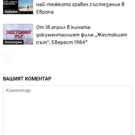
най-тежкото гравел състезание в
Европа
Избрано
От 18 април в кината:
документалният филм „Жестокият
път“. Еверест 1984″
Алпинизъм
ВАШИЯТ КОМЕНТАР