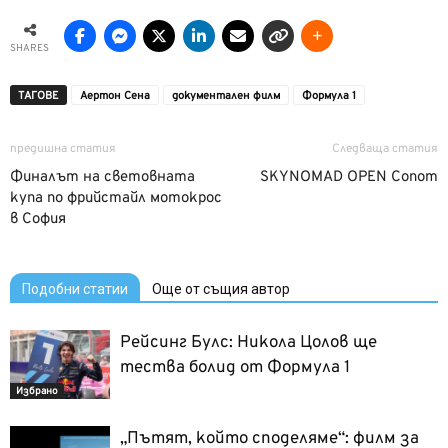
SHARES
ТАГОВЕ
Аертон Сена
документален филм
Формула 1
предишна статия
Следваща статия
Финалът на световната
SKYNOMAD OPEN Сопот
купа по фрийстайл мотокрос
в София
Подобни статии
Още от същия автор
Рейсинг Булс: Никола Цолов ще
тества болид от Формула 1
Избрано
„Пътят, който споделяме“: филм за