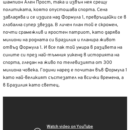
шампион Ален Прост, така и извън нея срещу
политиката, която опустошава спорта. Сена
завладява и се издига над Формула 1, превръщайки се в
глобална супер звезда. В личен план той е скромен,
почти срамежлив и яростен патриот, като дарява
милиони на родната си Бразилия и планира живот
отвъд Формула 1. И все пак той умира в разцвета на
силите си през най-тъмния уикенд в историята на
спорта, гледан на живо по телевизията от 300
милиона човека. Години наред е почитан във Формула 1
като най-великият състезател на всички времена, а
в Бразилия като светец.