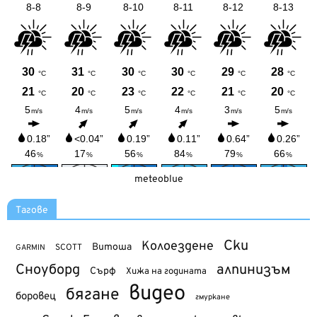
meteoblue
Тагове
Ски
Колоездене
Витоша
SCOTT
GARMIN
Сноуборд
алпинизъм
Сърф
Хижа на годината
видео
бягане
боровец
гмуркане