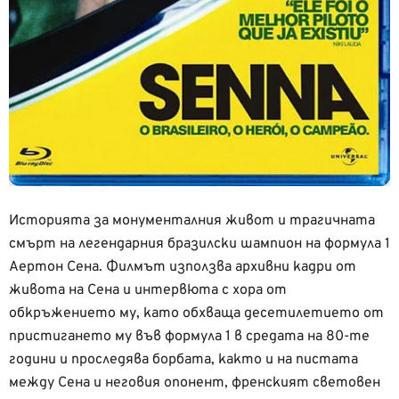
Историята за монументалния живот и трагичната
смърт на легендарния бразилски шампион на формула 1
Аертон Сена. Филмът използва архивни кадри от
живота на Сена и интервюта с хора от
обкръжението му, като обхваща десетилетието от
пристигането му във формула 1 в средата на 80-те
години и проследява борбата, както и на пистата
между Сена и неговия опонент, френският световен