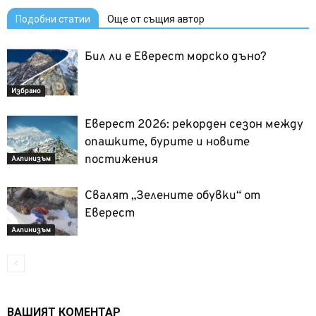
Подобни статии
Още от същия автор
Бил ли е Еверест морско дъно?
Избрано
Еверест 2026: рекорден сезон между
опашките, бурите и новите
постижения
Алпинизъм
Свалят „Зелените обувки“ от
Еверест
Алпинизъм
ВАШИЯТ КОМЕНТАР