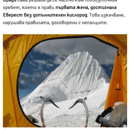
Бради
сама решава да се насочи към Югоизточния
хребет, което я прави
първата жена, достигнала
Еверест без допълнителен кислород
. Това изкачване,
нарушава правилата, договорени с непалците.