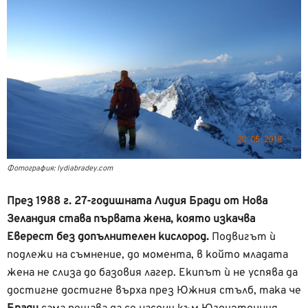
Фотография: lydiabradey.com
През 1988 г. 27-годишната Лидия Бради от Нова
Зеландия става първата жена, която изкачва
Еверест без допълнителен кислород.
Подвигът ѝ
подлежи на съмнение, до момента, в който младата
жена не слиза до базовия лагер. Екипът ѝ не успява да
достигне достигне върха през Южния стълб, така че