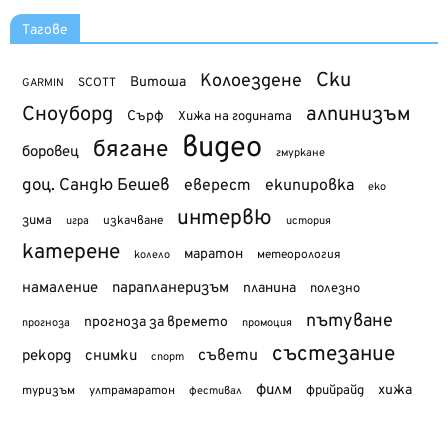
Тагове
Ски
Колоездене
Витоша
SCOTT
GARMIN
Сноуборд
алпинизъм
Сърф
Хижа на годината
видео
бягане
боровец
гмуркане
доц. Сандю Бешев
еверест
екипировка
еко
интервю
зима
изкачване
история
игра
катерене
маратон
метеорология
колело
намаление
парапланеризъм
планина
полезно
пътуване
прогноза за времето
прогноза
промоция
състезание
съвети
рекорд
снимки
спорт
филм
хижа
туризъм
фрийрайд
ултрамаратон
фестивал