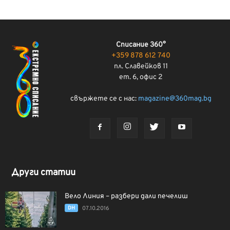
Списание 360°
+359 878 612 740
пл. Славейков 11
ет. 6, офис 2
свържете се с нас:
magazine@360mag.bg
Други статии
Вело Линия – разбери дали печелиш
DH
07.10.2016