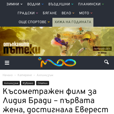
ЗИМНИ
ВОДНИ
ВЪЗДУШНИ
ПЛАНИНСКИ
ГРАДСКИ
БЯГАНЕ
ВЕЛО
МОТО
ОЩЕ СПОРТОВЕ
ХИЖА НА ГОДИНАТА
Начало
Катерене
Алпинизъм
Алпинизъм
Избрано
Статии
Късометражен филм за
Лидия Бради – първата
жена, достигнала Еверест