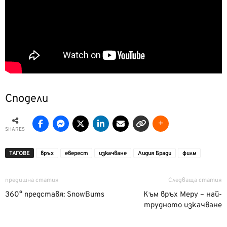
Сподели
SHARES
ТАГОВЕ
връх
еверест
изкачване
Лидия Бради
филм
предишна статия
Следваща статия
360° представя: SnowBums
Към връх Меру – най-
трудното изкачване