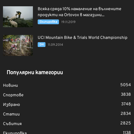
Всяка сряда 10% намаление на вълнените
продукти на Ortovox в магазини...
Екипировка
19.11.2019
UCI Mountain Bike & Trials World Championship
DH
11.09.2014
Популярни категории
5054
Новини
3838
Спортове
3748
Избрано
2834
Статии
2825
Събития
1138
Екипировка