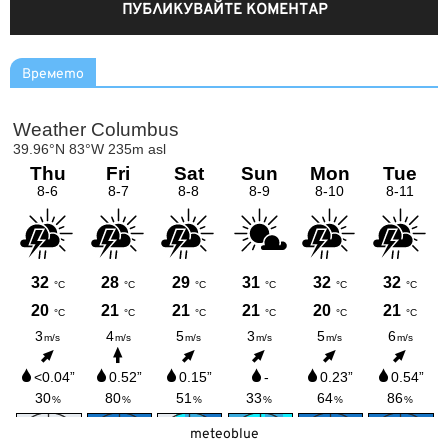
Времето
meteoblue