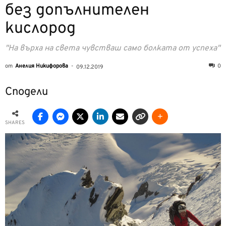
без допълнителен
кислород
"На върха на света чувстваш само болката от успеха"
от
Анелия Никифорова
-
0
09.12.2019
Сподели
SHARES