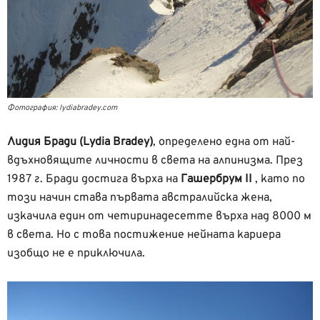
Фотография: lydiabradey.com
Лидия Бради (Lydia Bradey)
, определено една от най-
вдъхновящите личности в света на алпинизма. През
1987 г. Бради достига върха на
Гашербрум II
, като по
този начин става първата австралийска жена,
изкачила един от четиринадесетте върха над 8000 м
в света. Но с това постижение нейната кариера
изобщо не е приключила.