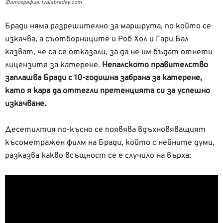
Фотография: lydiabradey.com
Бради няма разрешително за маршрута, по който се
изкачва, а съотборниците и Роб Хол и Гари Бал
казват, че са се отказали, за да не им бъдат отнети
лицензите за катерене.
Непалското правителство
заплашва Бради с 10-годишна забрана за катерене,
като я кара да оттегли претенцията си за успешно
изкачване.
Десетилтия по-късно се появява вдъхновяващият
късометражен филм на Бради, който с нейните думи,
разказва какво всъщност се е случило на върха: