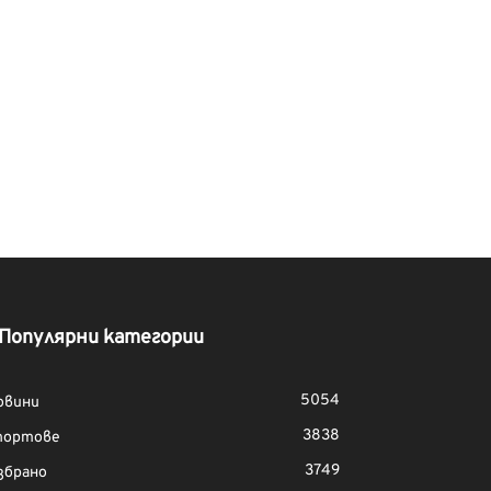
Популярни категории
5054
овини
3838
портове
3749
збрано