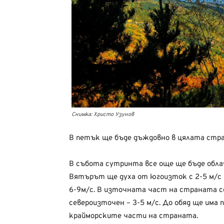
Снимка: Христо Узунов
В петък ще бъде дъждовно в цялата стр
В събота сутринта все още ще бъде облач
Вятърът ще духа от югоизток с 2-5 м/с п
6-9м/с. В източната част на страната с
североизточен – 3-5 м/с. До обяд ще има
крайморските части на страната.