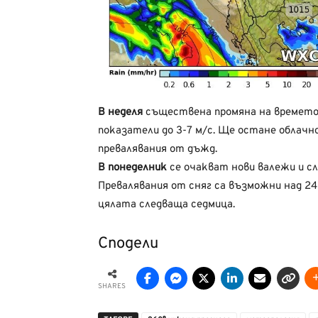
В неделя
съществена промяна на времето 
показатели до 3-7 м/с. Ще остане облач
превалявания от дъжд.
В понеделник
се очакват нови валежи и с
Превалявания от сняг са възможни над 24
цялата следваща седмица.
Сподели
SHARES