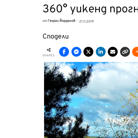
360° уикенд прог
от
Георги Йорданов
-
21.11.2019
Сподели
SHARES