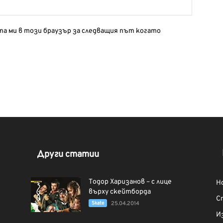
йта ми в този браузър за следващия път когато
Други статии
Тодор Харизанов – с лице
Н
върху скейтборда
С
Skate
25.04.2014
И