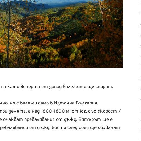
ана като вечерта от запад валежите ще спират.
но, но с валежи само в Източна България.
ри земята, а над 1600-1800 м от юг, със скорост /
е очакват превалявания от дъжд. Вятърът ще е
 превалявания от дъжд, които след обяд ще обхванат