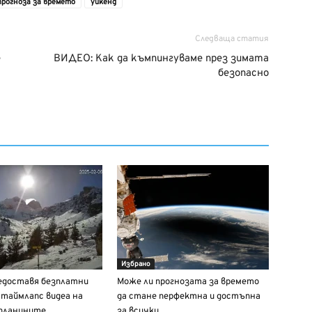
прогноза за времето
уикенд
Следваща статия
е
ВИДЕО: Как да къмпингуваме през зимата
безопасно
Избрано
едоставя безплатни
Може ли прогнозата за времето
таймлапс видеа на
да стане перфектна и достъпна
 планините
за всички