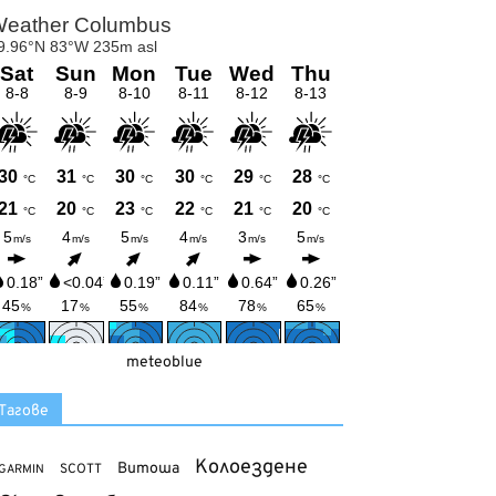
meteoblue
Тагове
Колоездене
Витоша
SCOTT
GARMIN