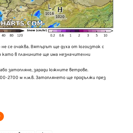
не се очаква. Вятърът ще духа от югоизток с
но като в планините ще има незначителни
лабо затопляне, заради южните ветрове.
00-2700 м н.м.в. Затоплянето ще продължи през