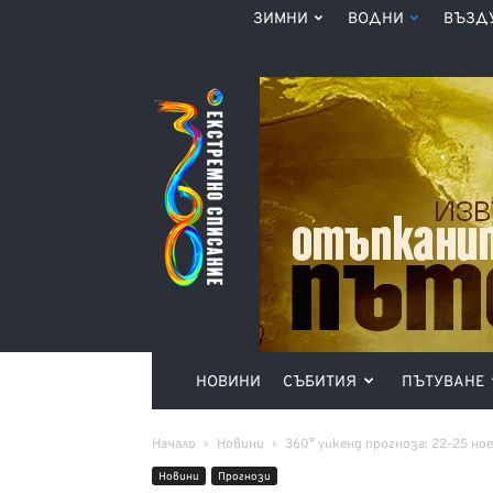
ЗИМНИ
ВОДНИ
ВЪЗД
Списание
360°
НОВИНИ
СЪБИТИЯ
ПЪТУВАНЕ
Начало
Новини
360° уикенд прогноза: 22-25 но
Новини
Прогнози