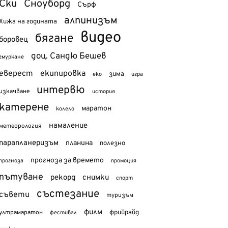
Ски
Сноуборд
Сърф
алпинизъм
Хижа на годината
видео
бягане
боровец
доц. Сандю Бешев
гмуркане
еверест
екипировка
зима
еко
игра
интервю
изкачване
история
катерене
маратон
колело
намаление
метеорология
парапланеризъм
планина
полезно
прогноза за времето
прогноза
промоция
пътуване
рекорд
снимки
спорт
състезание
съвети
туризъм
филм
фрийрайд
ултрамаратон
фестивал