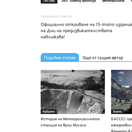
ТАГОВЕ
360° уикенд прогноза
метеорология
предишна статия
Официално откриване на 15-тото издани
на Дни на предизвикателствaта
наближава!
Подобни статии
Още от същия автор
Избрано
Зимни
История на Метеорологичната
БАССЕС пр
станция на връх Мусала
ежедневни 
времето в