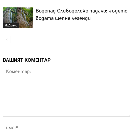
Водопад Сливодолско падало: където
водата шепне легенди
Избрано
ВАШИЯТ КОМЕНТАР