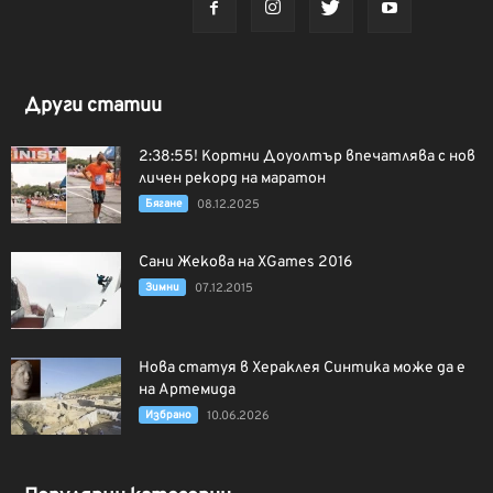
Други статии
2:38:55! Кортни Доуолтър впечатлява с нов
личен рекорд на маратон
Бягане
08.12.2025
Сани Жекова на XGames 2016
Зимни
07.12.2015
Нова статуя в Хераклея Синтика може да е
на Артемида
Избрано
10.06.2026