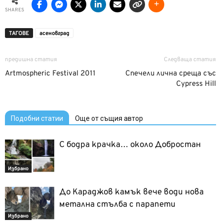
SHARES
ТАГОВЕ
асеновград
предишна статия
Следваща статия
Artmospheric Festival 2011
Спечели лична среща със
Cypress Hill
Подобни статии
Още от същия автор
С бодра крачка… около Добростан
Избрано
До Караджов камък вече води нова
метална стълба с парапети
Избрано