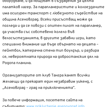
оборудване, и да нощуват в създадения за целта
палатков лагер. За парапланеристите и колоездачите
има осигурен транспорт с любезното съдействие на
община Асеновград. Всеки присъстващ може да
погледа и да се повози с опитен пилот на парапланер,
да участва със собстевено колело във
велосъстезанията, в другите забавни игри, като
специално внимание ще бъде обърнато на децата –
пейнтбол, катерачна стена тип боулдър, и разбира
се, невероятната природа на добростанския дял на
Родопа планина.
Организаторите от клуб Тангра канят всички
желаещи да прекарат един незабравим уикенд, с
„Асеновград – град на приключенията”.
За повече информация, посетете сайта на
събитието:
www.prikluchenie.asenovgrad.info