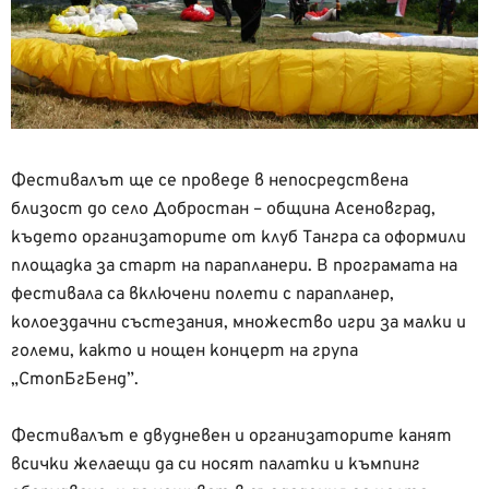
Фестивалът ще се проведе в непосредствена
близост до село Добростан – община Асеновград,
където организаторите от клуб Тангра са оформили
площадка за старт на парапланери. В програмата на
фестивала са включени полети с парапланер,
колоездачни състезания, множество игри за малки и
големи, както и нощен концерт на група
„СтопБгБенд”.
Фестивалът е двудневен и организаторите канят
всички желаещи да си носят палатки и къмпинг