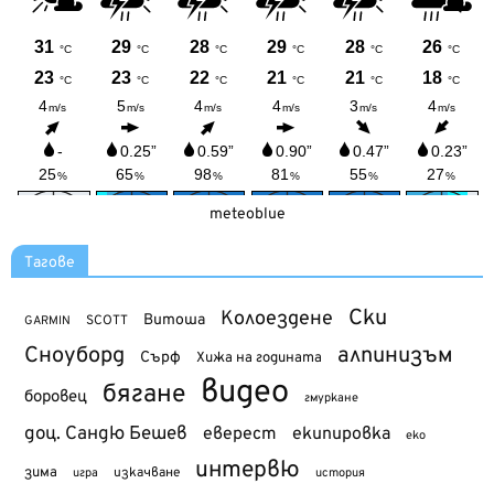
meteoblue
Тагове
Ски
Колоездене
Витоша
SCOTT
GARMIN
Сноуборд
алпинизъм
Сърф
Хижа на годината
видео
бягане
боровец
гмуркане
доц. Сандю Бешев
еверест
екипировка
еко
интервю
зима
изкачване
история
игра