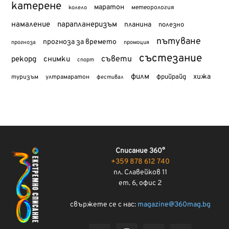
катерене
маратон
метеорология
колело
намаление
парапланеризъм
планина
полезно
пътуване
прогноза за времето
прогноза
промоция
състезание
съвети
рекорд
снимки
спорт
филм
хижа
туризъм
фрийрайд
ултрамаратон
фестивал
Списание 360°
+359 878 612 740
пл. Славейков 11
ет. 6, офис 2
свържете се с нас:
magazine@360mag.bg