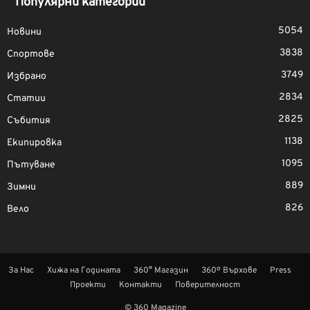
Популярни категории
5054
Новини
3838
Спортове
3749
Избрано
2834
Статии
2825
Събития
1138
Екипировка
1095
Пътуване
889
Зимни
826
Вело
За Нас
Хижа на Годината
360° Магазин
360º Върхове
Press
Проекти
Контакти
Поверителност
© 360 Magazine