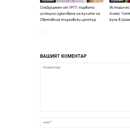
Избрано
Избрано
Спайдърмен от 1977: първото
Историческ
успешно изкачване на кулите на
Алекс Тот
Световния търговски център
купа в Шам
ВАШИЯТ КОМЕНТАР