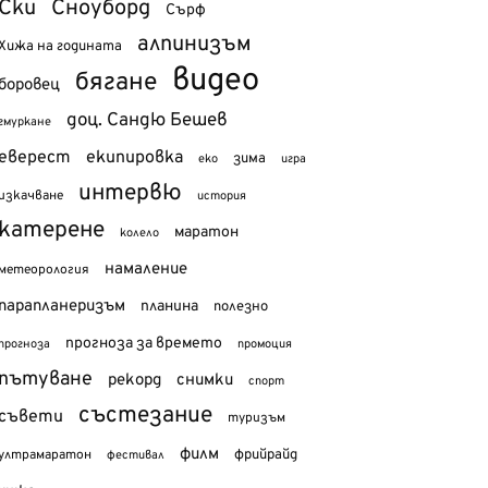
Ски
Сноуборд
Сърф
алпинизъм
Хижа на годината
видео
бягане
боровец
доц. Сандю Бешев
гмуркане
еверест
екипировка
зима
еко
игра
интервю
изкачване
история
катерене
маратон
колело
намаление
метеорология
парапланеризъм
планина
полезно
прогноза за времето
прогноза
промоция
пътуване
рекорд
снимки
спорт
състезание
съвети
туризъм
филм
фрийрайд
ултрамаратон
фестивал