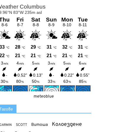
meteoblue
Тагове
Колоездене
Витоша
SCOTT
GARMIN