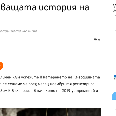
ващата история на
-годишното момиче
0
азличен към успехите в катеренето на 13-годишната
а се сещаме че през месец ноември тя регистрира
b+ в България, а в началото на 2019 устремът ѝ я