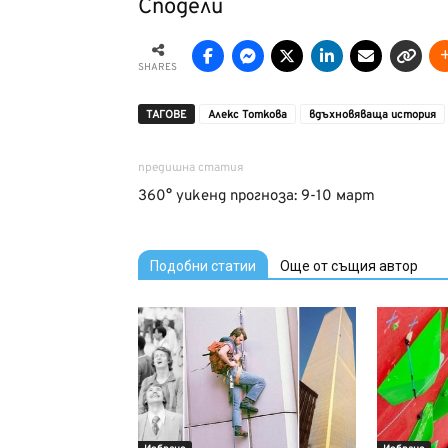
Сподели
SHARES
ТАГОВЕ
Алекс Тоткова
вдъхновяваща история
предишна статия
360° уикенд прогноза: 9-10 март
Подобни статии
Още от същия автор