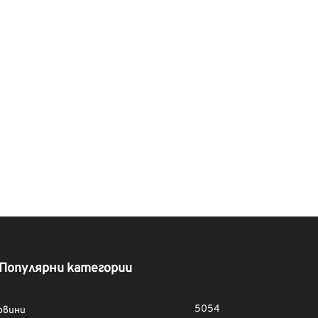
Популярни категории
5054
овини