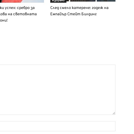
Избрано
и успех: сребро за
След смело катерене: годеж на
кова на световната
Емпайър Стейт Билдинг
они!