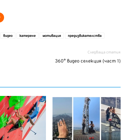
видео
катерене
мотивация
предизвикателства
Следваща статия
360° видео селекция (част 1)