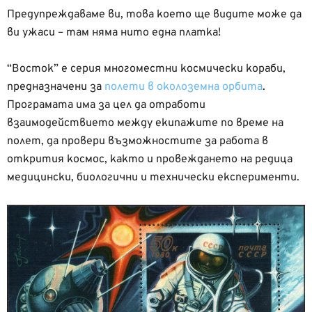
Предупреждаваме ви, това което ще видите може да
ви ужаси – там няма нито една платка!
“Восток” е серия многоместни космически кораби,
предназначени за
полети в околоземна орбита
.
Програмата има за цел да отработи
взаимодействието между екипажите по време на
полет, да провери възможностите за работа в
открития космос, както и провеждането на редица
медицински, биологични и технически експерименти.