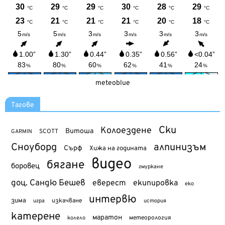
meteoblue
Тагове
Ски
Колоездене
Витоша
SCOTT
GARMIN
Сноуборд
алпинизъм
Сърф
Хижа на годината
видео
бягане
боровец
гмуркане
доц. Сандю Бешев
еверест
екипировка
еко
интервю
зима
изкачване
история
игра
катерене
маратон
метеорология
колело