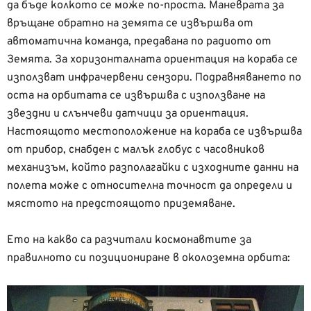
да бъде колкото се може по-проста. Маневрата за
връщане обратно на земята се извършва от
автоматична команда, предавана по радиото от
Земята. За хоризонталната ориентация на кораба се
използват инфрачервени сензори. Подравняването по
оста на орбитата се извършва с използване на
звездни и слънчеви датчици за ориентация.
Настоящото местоположение на кораба се извършва
от прибор, снабден с малък глобус с часовников
механизъм, който разполагайки с изходните данни на
полета може с относителна точност да определи и
мястото на предстоящото приземяване.
Ето на какво са разчитали космонавтите за
правилното си позициониране в околоземна орбита: