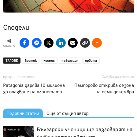
Сподели
SHARES
ТАГОВЕ
Восток
космос
навигация
орбита
предишна статия
Следваща статия
Patagonia дарява 10 милиона
Пампорово открива сезона
за опазване на планетата
на осми декември
Подобни статии
Още от същия автор
Български ученици ще разговарят на