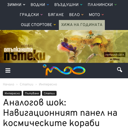
ЗИМНИ
ВОДНИ
ВЪЗДУШНИ
ПЛАНИНСКИ
ГРАДСКИ
БЯГАНЕ
ВЕЛО
МОТО
ОЩЕ СПОРТОВЕ
ХИЖА НА ГОДИНАТА
Начало
Статии
Интерeсно
Интерeсно
Пътуване
Статии
Аналогов шок:
Навигационният панел на
космическите кораби