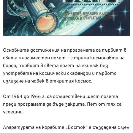
Основните достижения на програмата са първият в
света многоместен полет – с трима космонавта на
борда, първият в света полет на екипаж без
употребата на космически скафандри и първото
излизане на човек в открития космос.
От 1964 до 1966 г. са осъществени шест полета
преди програмата да бъде закрита. Пет от тях са
успешни.
Апаратурата на корабите „Восток“ е създадена с цел