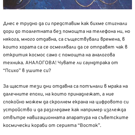
Днес е трудно да си представим как бихме стигнали
дори до тоалетната без помощта на телефона ни, но
някога, много отдавна, са съществували времена, в
които хората са се осмелявали да се отправят чак в
открития космос само с помощта на аналогова
техника. АНАЛОГОВА! Чувате ли саундтрака от
“Психо” в ушите си?
За щастие тези дни отдавна са потънали в мрака на
далечните епохи, на които принадлежат, а ние
спокойно можем да скролнем екрана на цифровото си
устройство и да разгледаме как например изглежда
отвътре навигационната апаратура на съветските
космически кораби от серията “Восток”.