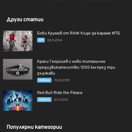
Други статии
Боби Крумов от RAM: Къде да караме МТБ
DH
08.11.2014
Краси Георгиев с ново титанично
предизвикателство: 1000 км през три
държави
Новини
15.03.2019
Red Bull Ride the Palace
Новини
01.11.2012
Популярни категории