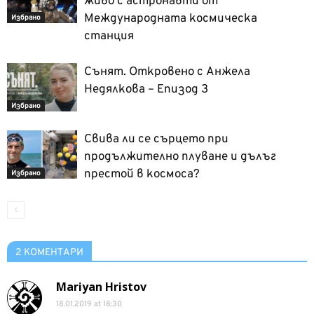
живо с астронавти от
Международната космическа
Избрано
станция
Сънят. Откровено с Анжела
Недялкова – Епизод 3
Избрано
Свива ли се сърцето при
продължително плуване и дълъг
престой в космоса?
Избрано
2 КОМЕНТАРИ
Mariyan Hristov
18.01.2019 at 18:30