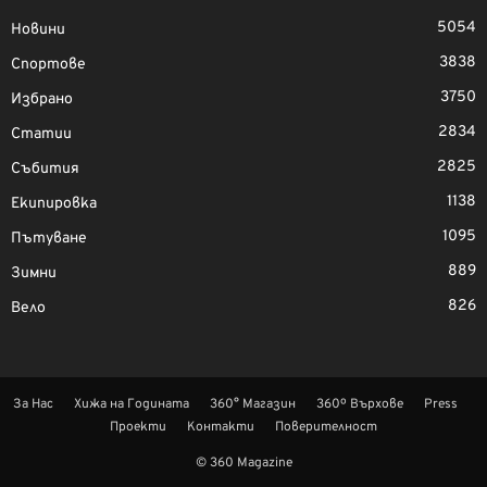
5054
Новини
3838
Спортове
3750
Избрано
2834
Статии
2825
Събития
1138
Екипировка
1095
Пътуване
889
Зимни
826
Вело
За Нас
Хижа на Годината
360° Магазин
360º Върхове
Press
Проекти
Контакти
Поверителност
© 360 Magazine