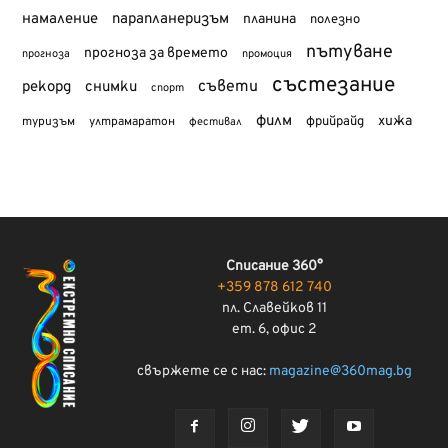
намаление
парапланеризъм
планина
полезно
пътуване
прогноза за времето
прогноза
промоция
състезание
съвети
рекорд
снимки
спорт
филм
хижа
туризъм
фрийрайд
ултрамаратон
фестивал
Списание 360°
+359 878 612 740
пл. Славейков 11
ет. 6, офис 2
свържете се с нас:
magazine@360mag.bg