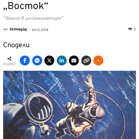
„Восток“
"Земля в иллюминаторе"
от
360mag.bg
-
2
04.12.2018
Сподели
SHARES