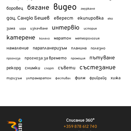
видео
бягане
боровец
гмуркане
доц. Сандю Бешев
еверест
екипировка
еко
интервю
зима
изкачване
история
игра
катерене
маратон
метеорология
колело
намаление
парапланеризъм
планина
полезно
пътуване
прогноза за времето
прогноза
промоция
състезание
съвети
рекорд
снимки
спорт
филм
хижа
туризъм
фрийрайд
ултрамаратон
фестивал
Списание 360°
+359 878 612 740