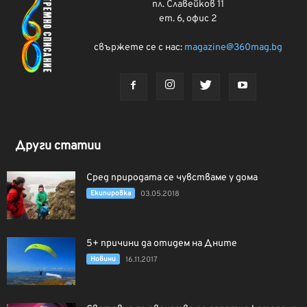
пл. Славейков 11
ет. 6, офис 2
свържете се с нас:
magazine@360mag.bg
Други статии
Сред природата се чувстваме у дома
Екипировка
03.05.2018
5+ причини да отидем на Дните
Новини
16.11.2017