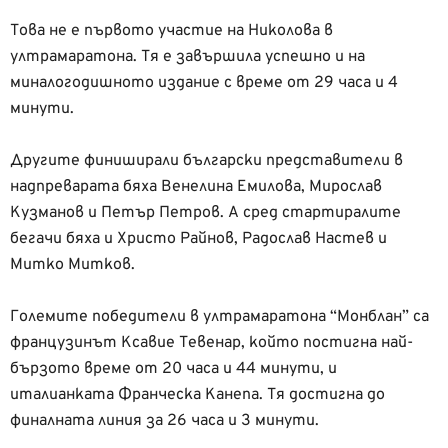
Това не е първото участие на Николова в
ултрамаратона. Тя е завършила успешно и на
миналогодишното издание с време от 29 часа и 4
минути.
Другите финиширали български представители в
надпреварата бяха Венелина Емилова, Мирослав
Кузманов и Петър Петров. А сред стартиралите
бегачи бяха и Христо Райнов, Радослав Настев и
Митко Митков.
Големите победители в ултрамаратона “Монблан” са
французинът Ксавие Тевенар, който постигна най-
бързото време от 20 часа и 44 минути, и
италианката Франческа Канепа. Тя достигна до
финалната линия за 26 часа и 3 минути.