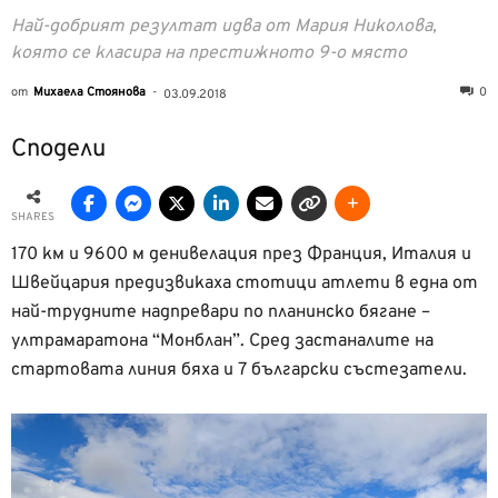
Най-добрият резултат идва от Мария Николова,
която се класира на престижното 9-о място
от
Михаела Стоянова
-
0
03.09.2018
Сподели
SHARES
170 км и 9600 м денивелация през Франция, Италия и
Швейцария предизвикаха стотици атлети в една от
най-трудните надпревари по планинско бягане –
ултрамаратона “Монблан”. Сред застаналите на
стартовата линия бяха и 7 български състезатели.