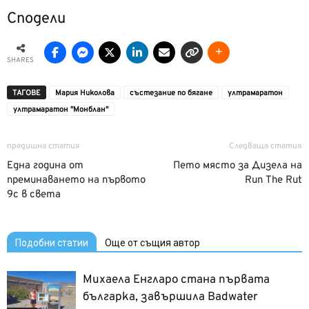
Сподели
SHARES
ТАГОВЕ
Мария Николова
състезание по бягане
ултрамаратон
ултрамаратон "Монблан"
предишна статия
Следваща статия
Една година от
Пето място за Дизела на
преминаването на първото
Run The Rut
9c в света
Подобни статии
Още от същия автор
Михаела Енгларо стана първата
българка, завършила Badwater