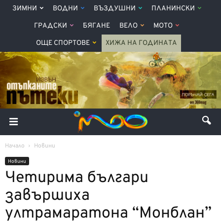
ЗИМНИ
ВОДНИ
ВЪЗДУШНИ
ПЛАНИНСКИ
ГРАДСКИ
БЯГАНЕ
ВЕЛО
МОТО
ОЩЕ СПОРТОВЕ
ХИЖА НА ГОДИНАТА
Начало
Новини
Новини
Четирима българи
завършиха
ултрамаратона “Монблан”