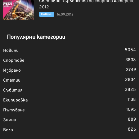
Световно първенство по спортно катерене
2012
Новини
16.09.2012
Популярни категории
5054
Новини
3838
Спортове
3749
Избрано
2834
Статии
2825
Събития
1138
Екипировка
1095
Пътуване
889
Зимни
826
Вело