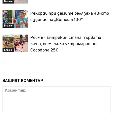
Бягане
Рекорди при дамите белязаха 43-ото
издание на „Витоша 100“
Бягане
Рейчъл Ентрекин стана първата
жена, спечелила ултрамаратона
Cocodona 250
Бягане
ВАШИЯТ КОМЕНТАР