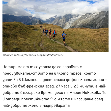
©Franck Oddoux/facebook.com/UTMBMontBlanc
Четирима от тях успяха да се справят с
предизвикателството на цялото трасе, което
започва в Шамони, и достигнаха до финалната линия –
отново във френския град. 27 часа и 23 минути е най-
доброто българско време, дело на Мария Николова. То
й отреди престижното 9-о място и класиране сред
най-добрите жени в надпреварата.