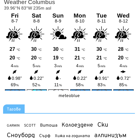
meteoblue
Тагове
Ски
Колоездене
Витоша
SCOTT
GARMIN
Сноуборд
алпинизъм
Сърф
Хижа на годината