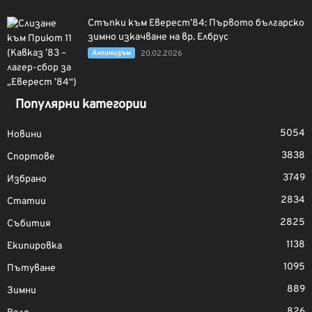
Стъпки към Еверест’84: Първото българско
зимно изкачване на вр. Елбрус
Алпинизъм
20.02.2026
Популярни категории
5054
Новини
3838
Спортове
3749
Избрано
2834
Статии
2825
Събития
1138
Екипировка
1095
Пътуване
889
Зимни
826