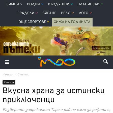
ЗИМНИ
ВОДНИ
ВЪЗДУШНИ
ПЛАНИНСКИ
ГРАДСКИ
БЯГАНЕ
ВЕЛО
МОТО
ОЩЕ СПОРТОВЕ
ХИЖА НА ГОДИНАТА
Начало
Статии
Статии
Вкусна храна за истински
приключенци
Разберете защо каньон Тара е рай не само за рафтинг,