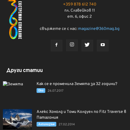
+359 878 612 740
пл. Славейков 11
ет. 6, офис 2
свържете се с нас:
magazine@360mag.bg
Други статии
Как се е променила Земята за 32 години?
Еко
26.07.2017
Алекс Хонолд и Томи Колдуел по Fitz Traverse в
Патагония
Алпинизъм
27.02.2014