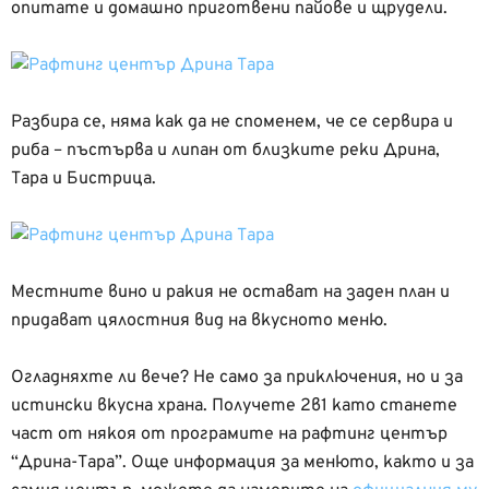
опитате и домашно приготвени пайове и щрудели.
Разбира се, няма как да не споменем, че се сервира и
риба – пъстърва и липан от близките реки Дрина,
Тара и Бистрица.
Местните вино и ракия не остават на заден план и
придават цялостния вид на вкусното меню.
Огладняхте ли вече? Не само за приключения, но и за
истински вкусна храна. Получете 2в1 като станете
част от някоя от програмите на рафтинг център
“Дрина-Тара”. Още информация за менюто, както и за