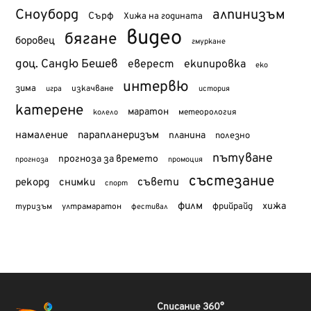
Сноуборд
алпинизъм
Сърф
Хижа на годината
видео
бягане
боровец
гмуркане
доц. Сандю Бешев
еверест
екипировка
еко
интервю
зима
изкачване
история
игра
катерене
маратон
метеорология
колело
намаление
парапланеризъм
планина
полезно
пътуване
прогноза за времето
прогноза
промоция
състезание
съвети
рекорд
снимки
спорт
филм
хижа
туризъм
фрийрайд
ултрамаратон
фестивал
Списание 360°