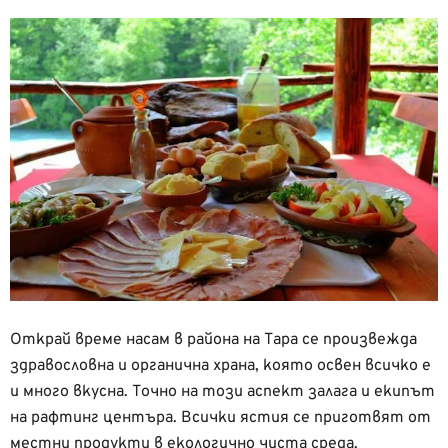
Открай време насам в района на Тара се произвежда
здравословна и органична храна, която освен всичко е
и много вкусна. Точно на този аспект залага и екипът
на рафтинг центъра. Всички ястия се приготвят от
местни продукти в екологично чиста среда.