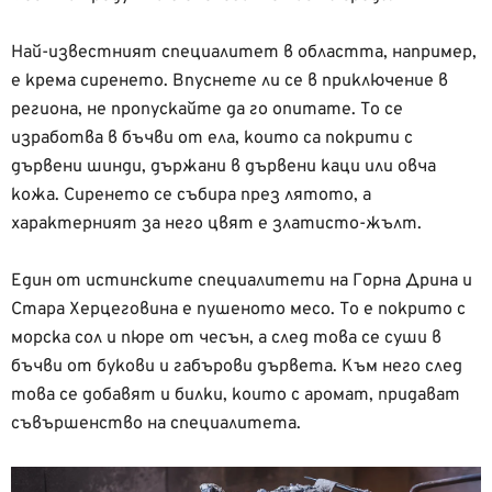
Най-известният специалитет в областта, например,
е крема сиренето. Впуснете ли се в приключение в
региона, не пропускайте да го опитате. То се
изработва в бъчви от ела, които са покрити с
дървени шинди, държани в дървени каци или овча
кожа. Сиренето се събира през лятото, а
характерният за него цвят е златисто-жълт.
Един от истинските специалитети на Горна Дрина и
Стара Херцеговина е пушеното месо. То е покрито с
морска сол и пюре от чесън, а след това се суши в
бъчви от букови и габърови дървета. Към него след
това се добавят и билки, които с аромат, придават
съвършенство на специалитета.