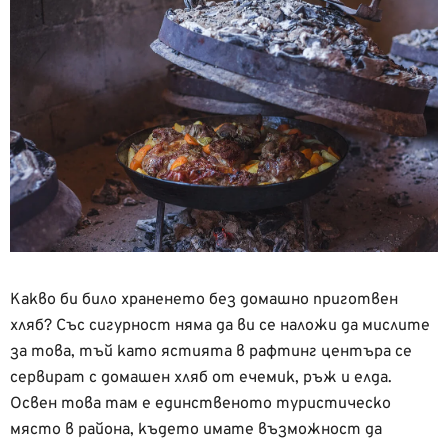
Какво би било храненето без домашно приготвен
хляб? Със сигурност няма да ви се наложи да мислите
за това, тъй като ястията в рафтинг центъра се
сервират с домашен хляб от ечемик, ръж и елда.
Освен това там е единственото туристическо
място в района, където имате възможност да