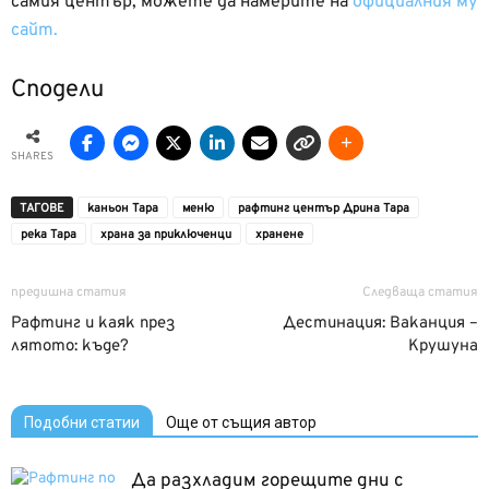
самия център, можете да намерите на
официалния му
сайт.
Сподели
SHARES
ТАГОВЕ
каньон Тара
меню
рафтинг център Дрина Тара
река Тара
храна за приключенци
хранене
предишна статия
Следваща статия
Рафтинг и каяк през
Дестинация: Ваканция –
лятото: къде?
Крушуна
Подобни статии
Още от същия автор
Да разхладим горещите дни с