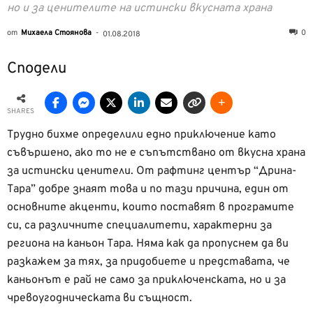
но и за ценителите на истински вкусната храна
от
Михаела Стоянова
-
0
01.08.2018
Сподели
SHARES
Трудно бихме определили едно приключение като
съвършено, ако то не е съпътствано от вкусна храна
за истински ценители. От рафтинг център “Дрина-
Тара” добре знаят това и по тази причина, един от
основните акценти, които поставят в програмите
си, са различните специалитети, характерни за
региона на каньон Тара. Няма как да пропуснем да ви
разкажем за тях, за придобиете и представата, че
каньонът е рай не само за приключенската, но и за
чревоугодническата ви същност.