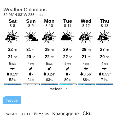
meteoblue
Тагове
Ски
Колоездене
Витоша
SCOTT
GARMIN