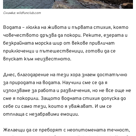
Снимка: wildfunclub.com
Водата – люлка на живота и първата стихия, която
човечеството дръзва да покори. Реките, езерата и
безкрайната морска шир от векове привличат
приключенци и пътешественици, готови да се
впускат към неизвестното.
Днес, благодарение на тези хора знаем достатъчно
за природата на водата. Научили сме се да я
използваме за работа и развлечения, но не все още не
сме я покорили. Защото водната стихия допуска до
себе си само тези, които я уважават. И им се
отплаща с незабравими емоции.
Желаещи да се преборят с неопитомената течност,