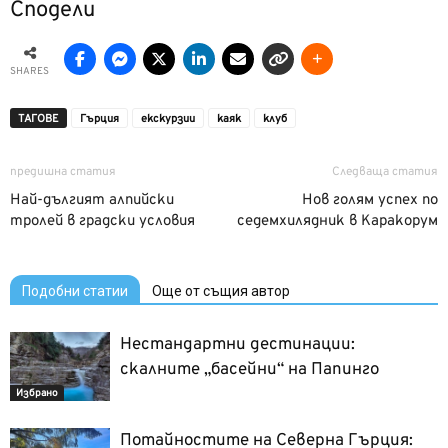
Сподели
SHARES
ТАГОВЕ
Гърция
екскурзии
каяк
клуб
предишна статия
Следваща статия
Най-дългият алпийски
Нов голям успех по
тролей в градски условия
седемхилядник в Каракорум
Подобни статии
Още от същия автор
Нестандартни дестинации:
скалните „басейни“ на Папинго
Избрано
Потайностите на Северна Гърция: