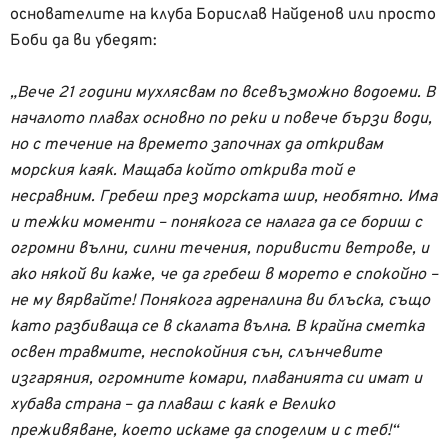
основателите на клуба Борислав Найденов или просто
Боби да ви убедят:
„Вече 21 години мухлясвам по всевъзможно водоеми. В
началото плавах основно по реки и повече бързи води,
но с течение на времето започнах да откривам
морския каяк. Мащаба който открива той е
несравним. Гребеш през морската шир, необятно. Има
и тежки моменти – понякога се налага да се бориш с
огромни вълни, силни течения, поривисти ветрове, и
ако някой ви каже, че да гребеш в морето е спокойно –
не му вярвайте! Понякога адреналина ви блъска, също
като разбиваща се в скалата вълна. В крайна сметка
освен травмите, неспокойния сън, слънчевите
изгаряния, огромните комари, плаванията си имат и
хубава страна – да плаваш с каяк е Велико
преживяване, което искаме да споделим и с теб!“