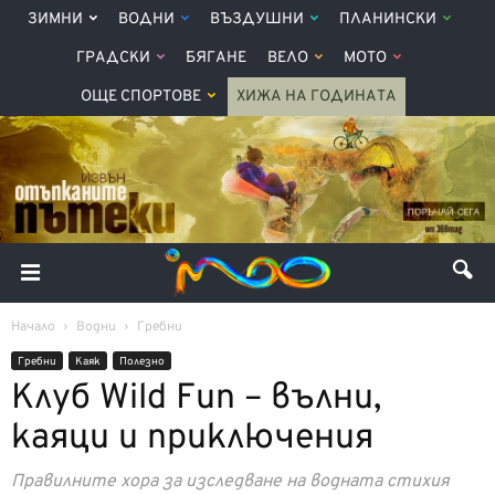
ЗИМНИ
ВОДНИ
ВЪЗДУШНИ
ПЛАНИНСКИ
ГРАДСКИ
БЯГАНЕ
ВЕЛО
МОТО
ОЩЕ СПОРТОВЕ
ХИЖА НА ГОДИНАТА
Начало
Водни
Гребни
Гребни
Каяк
Полезно
Клуб Wild Fun – вълни,
каяци и приключения
Правилните хора за изследване на водната стихия