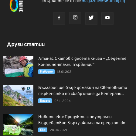
свържете се с нас:
magazine@360mag.bg
Други статии
Атанас Скатов с десета книга – „Седемте
континентални първенци“
Избрано
18.01.2021
България ще бъде домакин на Световното
първенство по скайрънинг за ветерани...
Бягане
05.11.2024
Новото еко: Продукти с неутрално
въздействие върху околната среда от dm
Еко
28.04.2021