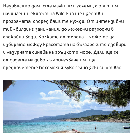
Независимо дали сте малки или големи, с опит или
начинаещи. екипът на Wild Fun ще изготви
програмата, според вашите нужди. От интензивни
тиймбилдинг занимания, до лежерни разходки в
спокойни води. Колкото до терена – можете да
избирате между красотата на българските язовири
и лазурната синева на гръцкото море. Дали ще се
отдадете на диво къмпингуване или ще
предпочетете бохемския лукс също зависи от вас.