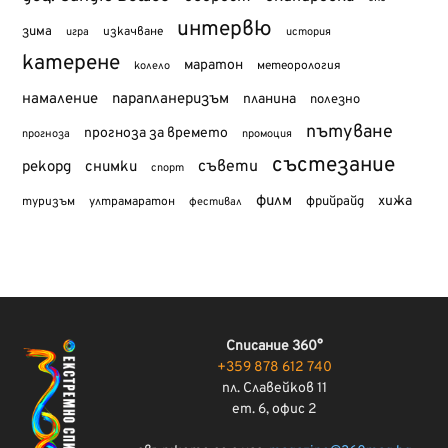
интервю
зима
изкачване
история
игра
катерене
маратон
метеорология
колело
намаление
парапланеризъм
планина
полезно
пътуване
прогноза за времето
прогноза
промоция
състезание
съвети
рекорд
снимки
спорт
филм
хижа
туризъм
фрийрайд
ултрамаратон
фестивал
Списание 360°
+359 878 612 740
пл. Славейков 11
ет. 6, офис 2