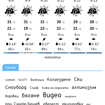
meteoblue
Тагове
Ски
Колоездене
Витоша
SCOTT
GARMIN
Сноуборд
алпинизъм
Сърф
Хижа на годината
видео
бягане
боровец
гмуркане
доц. Сандю Бешев
еверест
екипировка
еко