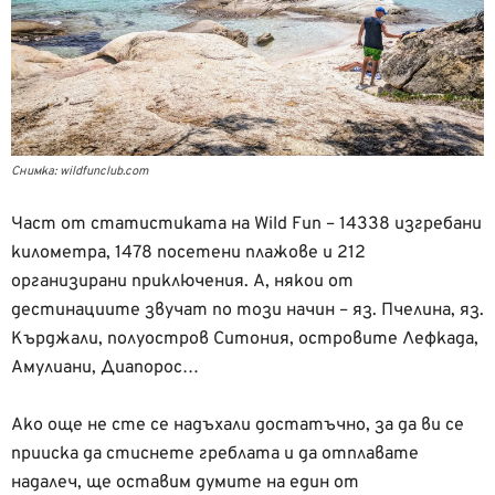
Снимка: wildfunclub.com
Част от статистиката на Wild Fun – 14338 изгребани
километра, 1478 посетени плажове и 212
организирани приключения. А, някои от
дестинациите звучат по този начин – яз. Пчелина, яз.
Кърджали, полуостров Ситония, островите Лефкада,
Амулиани, Диапорос…
Ако още не сте се надъхали достатъчно, за да ви се
прииска да стиснете греблата и да отплавате
надалеч, ще оставим думите на един от