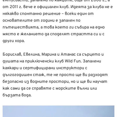
ентусиасти, запалени по каяците, още от 2006 г., а
от 2011 г. вече е официален клуб. Идеята за клуба не е
някакво спонтанно решение – всеки един от
основателите от години е запален по
пътешествията, а това което ги събира на едно
място е желанието да споделят страстта си и с
други хора.
Борислав, Евелина, Марина и Атанас са сърцето и
душата на приключенски клуб Wild Fun. Запалени
каякари и сертифицирани инструктори с
дългогодишен стаж, те не просто ще ви разходят
безопасно из водните простори, но и ще ви научат
как сами да се справяте с морските вълни или
бързата вода.