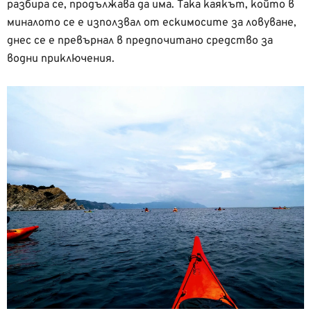
разбира се, продължава да има. Така каякът, който в
миналото се е използвал от ескимосите за ловуване,
днес се е превърнал в предпочитано средство за
водни приключения.