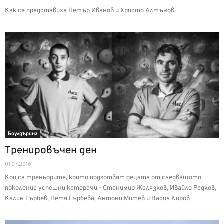
Как се представиха Петър Иванов и Христо Алтънов
Боулдъринг
Тренировъчен ден
01.07.2016
Кои са треньорите, които подготвят децата от следващото
поколение успешни катерачи - Станимир Желязков, Ивайло Радков,
Калин Гърбев, Петя Гърбева, Антони Митев и Васил Киров