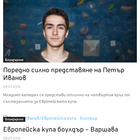
Боулдъринг
Поредно силно представяне на Петър
Иванов
28.07.2016
Младият катерач се представи отлично на четвъртия кръг от
състезанията за Европейската купа
Боулдъринг
Европейска купа боулдър – Варшава
08.07.2016