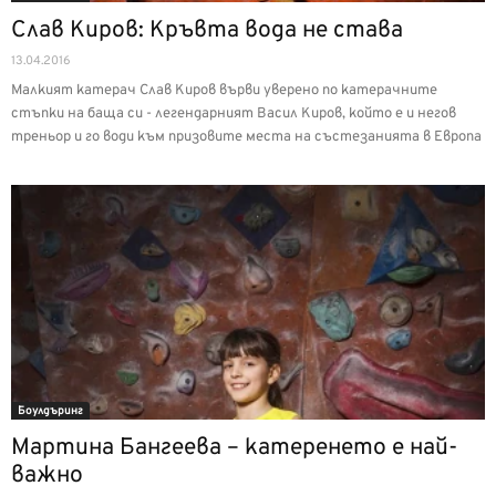
Слав Киров: Кръвта вода не става
13.04.2016
Малкият катерач Слав Киров върви уверено по катерачните
стъпки на баща си - легендарният Васил Киров, който е и негов
треньор и го води към призовите места на състезанията в Европа
Боулдъринг
Мартина Бангеева – катеренето е най-
важно