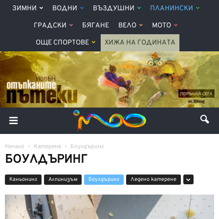
ЗИМНИ
ВОДНИ
ВЪЗДУШНИ
ПЛАНИНСКИ
ГРАДСКИ
БЯГАНЕ
ВЕЛО
МОТО
ОЩЕ СПОРТОВЕ
ХИЖА НА ГОДИНАТА
Начало
Катерене
Боулдъринг
БОУЛДЪРИНГ
Kаньонинг
Алпинизъм
Боулдъринг
Ледено катерене