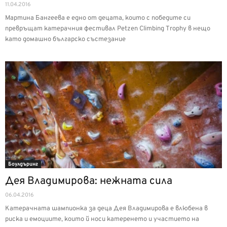
11.04.2016
Мартина Бангеева е едно от децата, които с победите си
превръщат катерачния фестивал Petzen Climbing Trophy в нещо
като домашно българско състезание
Боулдъринг
Дея Владимирова: нежната сила
06.04.2016
Катерачната шампионка за деца Дея Владимирова е влюбена в
риска и емоциите, които й носи катеренето и участието на