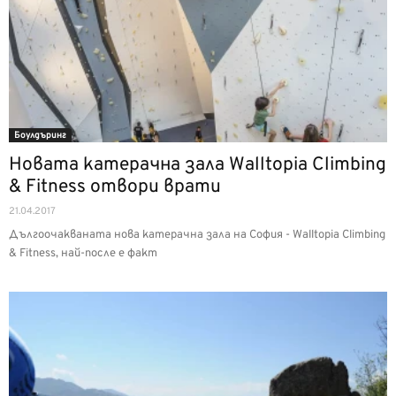
Боулдъринг
Новата катерачна зала Walltopia Climbing
& Fitness отвори врати
21.04.2017
Дългоочакваната нова катерачна зала на София - Walltopia Climbing
& Fitness, най-после е факт