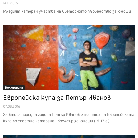
14.11.2016
Младият катерач участва на Световното първенство за юноши
Боулдъринг
Европейска купа за Петър Иванов
07.08.2016
За втора поредна година Петър Иванов е носител на Европейската
купа по спортно катерене - боулдър за юноши (16-17 г.)