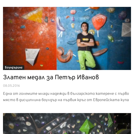
Боулдъринг
Златен медал за Петър Иванов
08.05.2016
Една от големите млади надежди в българското катерене с първо
място в дисциплина боулдър на първия кръг от Европейската купа