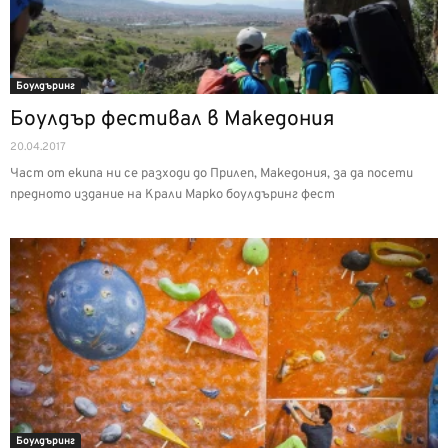
Боулдъринг
Боулдър фестивал в Македония
20.04.2017
Част от екипа ни се разходи до Прилеп, Македония, за да посети
предното издание на Крали Марко боулдъринг фест
Боулдъринг