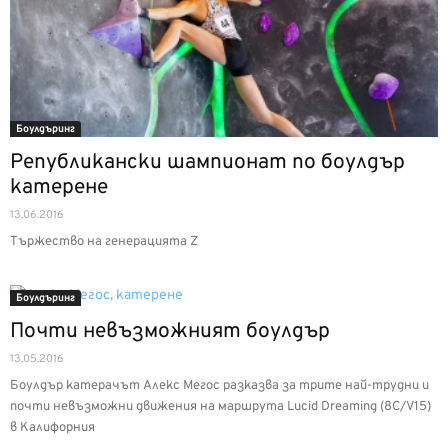
Боулдъринг
Републикански шампионат по боулдър
катерене
13.06.2016
Тържество на генерацията Z
Боулдъринг
Почти невъзможният боулдър
13.05.2016
Боулдър катерачът Алекс Мегос разказва за трите най-трудни и
почти невъзможни движения на маршрута Lucid Dreaming (8C/V15)
в Калифорния