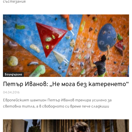
състезания
Боулдъринг
Петър Иванов: „Не мога без катеренето“
04.04.2016
Европейският шампион Петър Иванов тренира усилено за
световна титла, а в свободното си време пече сладкиши