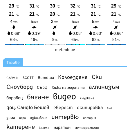
meteoblue
Тагове
Ски
Колоездене
Витоша
SCOTT
GARMIN
Сноуборд
алпинизъм
Сърф
Хижа на годината
видео
бягане
боровец
гмуркане
доц. Сандю Бешев
еверест
екипировка
еко
интервю
зима
изкачване
история
игра
катерене
маратон
метеорология
колело