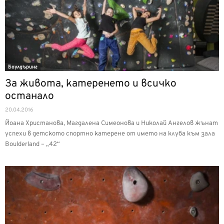
Боулдъринг
За живота, катеренето и всичко
останало
20.04.2016
Йоана Христанова, Магдалена Симеонова и Николай Ангелов жънат
успехи в детското спортно катерене от името на клуба към зала
Boulderland – „42“