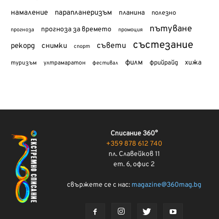
намаление
парапланеризъм
планина
полезно
пътуване
прогноза за времето
прогноза
промоция
състезание
съвети
рекорд
снимки
спорт
филм
хижа
туризъм
фрийрайд
ултрамаратон
фестивал
Списание 360°
+359 878 612 740
пл. Славейков 11
ет. 6, офис 2
свържете се с нас:
magazine@360mag.bg