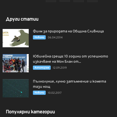
Други статии
Филм за природата на Община Сливница
Новини
06.04.2014
Юбилейна среща: 10 години от успешното
изкачване на Мон Блан от...
Алпинизъм
12.09.2019
Пълнолуние, лунно затъмнение и комета
тази нощ
Новини
10.02.2017
Популярни категории