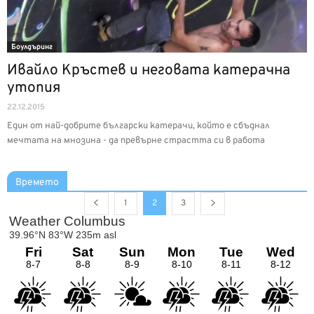
Боулдъринг
Ивайло Кръстев и неговата катерачна
утопия
22.12.2015
Един от най-добрите български катерачи, който е сбъднал
мечтата на мнозина - да превърне страстта си в работа
Времето
1
2
3