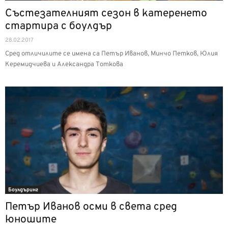
Състезателният сезон в катеренето
стартира с боулдър
28.02.2017
Сред отличилите се имена са Петър Иванов, Минчо Петков, Юлия
Керемидчиева и Александра Тоткова
Боулдъринг
Петър Иванов осми в света сред
юношите