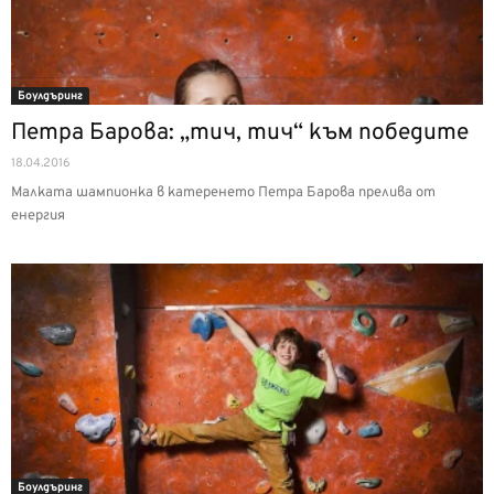
Боулдъринг
Петра Барова: „тич, тич“ към победите
18.04.2016
Малката шампионка в катеренето Петра Барова прелива от
енергия
Боулдъринг