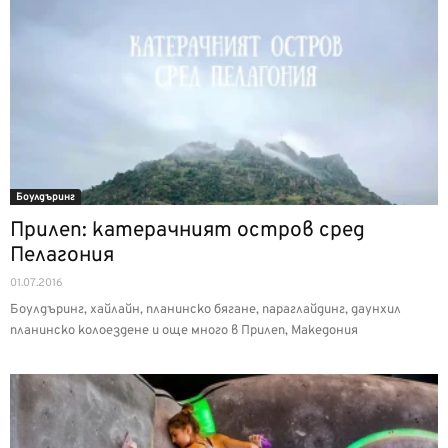
Боулдъринг
Прилеп: катерачният остров сред
Пелагония
01.07.2016
Боулдъринг, хайлайн, планинско бягане, параглайдинг, даунхил
планинско колоездене и още много в Прилеп, Македония