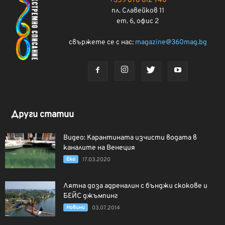
+359 878 612 740
пл. Славейков 11
ет. 6, офис 2
свържете се с нас:
magazine@360mag.bg
Други статии
Видео: Карантината изчисти водата в
каналите на Венеция
Еко
17.03.2020
Лятна доза адреналин с бънджи скокове и
БЕЙС джъмпинг
Новини
03.07.2014