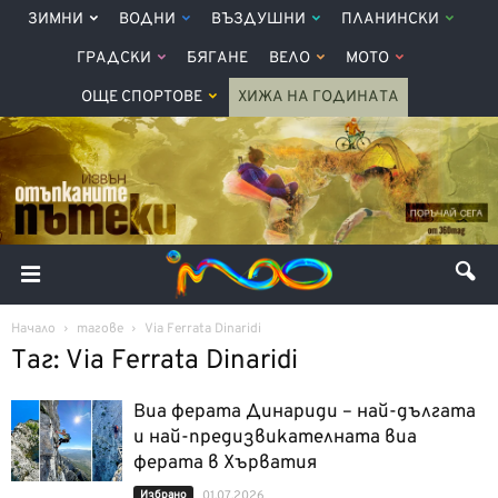
ЗИМНИ
ВОДНИ
ВЪЗДУШНИ
ПЛАНИНСКИ
ГРАДСКИ
БЯГАНЕ
ВЕЛО
МОТО
ОЩЕ СПОРТОВЕ
ХИЖА НА ГОДИНАТА
Начало
тагове
Via Ferrata Dinaridi
Таг: Via Ferrata Dinaridi
Виа ферата Динариди – най-дългата
и най-предизвикателната виа
ферата в Хърватия
Избрано
01.07.2026